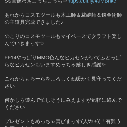
SS画像わぁこっちこっち⇒
https://bit.ly/49MBnke
あれからコスモツールも木工師＆裁縫師＆錬金術師
の主道具完成できました♪
のこりのコスモツールもマイペースでクラフト楽し
んでいきまっす✨
FF14やっぱりMMO色んなヒカセンがいてふとっぱ
らなヒカセンもいますめっちゃ嬉しき感謝✨
これからもろーらをよろしくね暖かく見守ってくだ
さい
何かしら遊んで忙しそうにみえますが気軽に絡んで
ください
プレゼントもめっちゃ喜びまっす(人∀≦+))「有難う