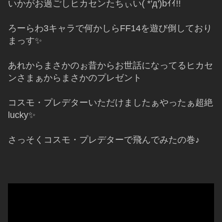
いかがお過ごしヒカセンたちぃい( *'д')bｲｲ!!
ろーらわ3キャラで何かしらFF14を遊び倒しており
まっす✨
あれからまさかのぉ昔からお世話になってるヒカセ
ンさまぁからまさかのプレゼント
コスモ・プレデターいただけましたぁやったぁ超絶
lucky✨
さっそくコスモ・プレデターで飛んでみたの巻♪