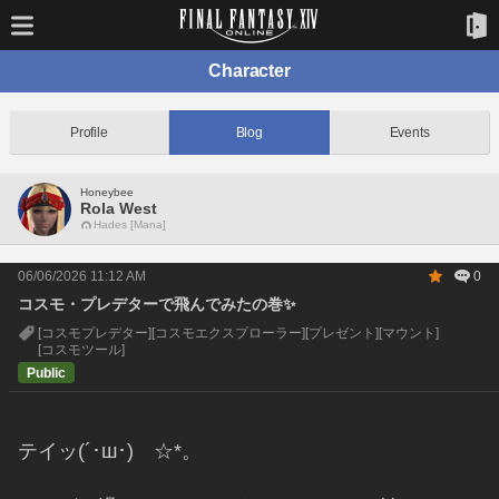
Character
Profile
Blog
Events
Honeybee
Rola West
Hades [Mana]
06/06/2026 11:12 AM
0
コスモ・プレデターで飛んでみたの巻✨
[コスモプレデター]
[コスモエクスプローラー]
[プレゼント]
[マウント]
[コスモツール]
Public
テイッ(´･ш･)ゞ☆*。