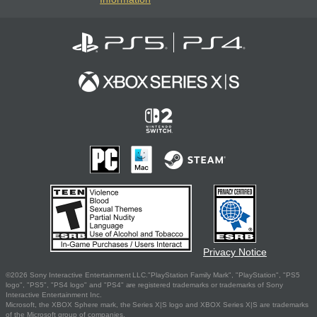
Privacy Notice
©2026 Sony Interactive Entertainment LLC."PlayStation Family Mark", "PlayStation", "PS5
logo", "PS5", "PS4 logo" and "PS4" are registered trademarks or trademarks of Sony
Interactive Entertainment Inc.
Microsoft, the XBOX Sphere mark, the Series X|S logo and XBOX Series X|S are trademarks
of the Microsoft group of companies.