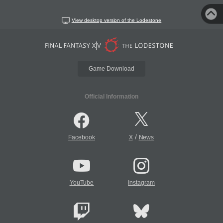
View desktop version of the Lodestone
Game Download
Official Information
/
Facebook
X
News
YouTube
Instagram