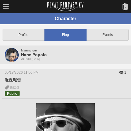
Character
Profile
Blog
Events
Mammeteer
Harm Popolo
Ridill [Gaia]
05/18/2026 11:50 PM
1
近況報告
[雑記]
Public