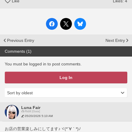
Like
Likes:
4
Previous Entry
Next Entry
Comments (1)
You must be logged in to post comments.
Log In
Luna Fair
Ridill [Gaia]
05/20/2026 5:10 AM
お店の営業楽しみにしてます♪ヾ(*´∀｀*)ﾉ