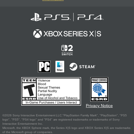
Privacy Notice
©2026 Sony Interactive Entertainment LLC."PlayStation Family Mark", "PlayStation", "PS5
logo", "PS5", "PS4 logo" and "PS4" are registered trademarks or trademarks of Sony
Interactive Entertainment Inc.
Microsoft, the XBOX Sphere mark, the Series X|S logo and XBOX Series X|S are trademarks
of the Microsoft group of companies.