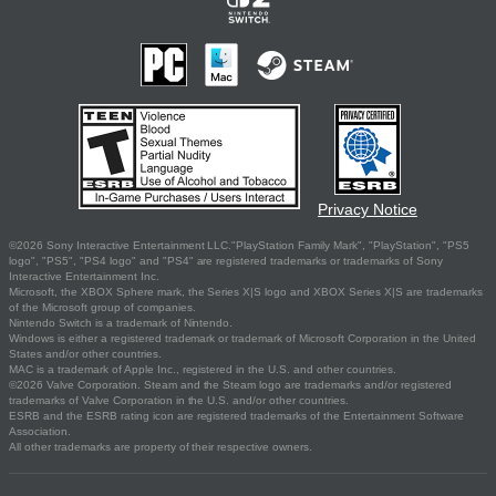
Privacy Notice
©2026 Sony Interactive Entertainment LLC."PlayStation Family Mark", "PlayStation", "PS5
logo", "PS5", "PS4 logo" and "PS4" are registered trademarks or trademarks of Sony
Interactive Entertainment Inc.
Microsoft, the XBOX Sphere mark, the Series X|S logo and XBOX Series X|S are trademarks
of the Microsoft group of companies.
Nintendo Switch is a trademark of Nintendo.
Windows is either a registered trademark or trademark of Microsoft Corporation in the United
States and/or other countries.
MAC is a trademark of Apple Inc., registered in the U.S. and other countries.
©2026 Valve Corporation. Steam and the Steam logo are trademarks and/or registered
trademarks of Valve Corporation in the U.S. and/or other countries.
ESRB and the ESRB rating icon are registered trademarks of the Entertainment Software
Association.
All other trademarks are property of their respective owners.