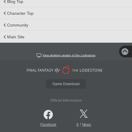
Blog Top
Character Top
Community
Main Site
View desktop version of the Lodestone
Game Download
Official Information
/
Facebook
X
News