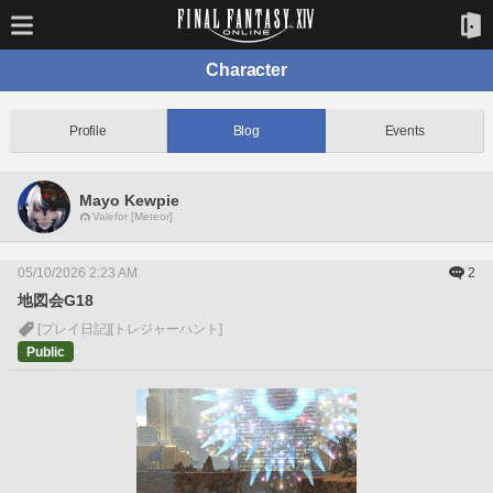
Character
Profile
Blog
Events
Mayo Kewpie
Valefor [Meteor]
05/10/2026 2:23 AM
2
地図会G18
[プレイ日記]
[トレジャーハント]
Public