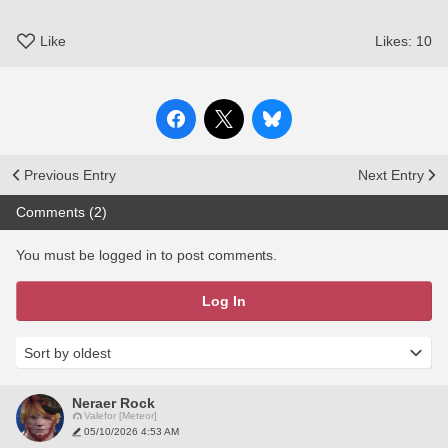
Like
Likes:
10
Previous Entry
Next Entry
Comments (2)
You must be logged in to post comments.
Log In
Neraer Rock
Valefor [Meteor]
05/10/2026 4:53 AM