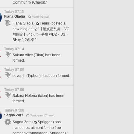
Community (Chaos)."
Today 07:15
Fiana Gladia
Fenrir [Gaia]
Fiana Gladia (
Fenrir) posted a
new blog entry, "【絶妖星乱舞・VC
無固定】メンバー募集@D2・D3・
BHから2名様."
Today 07:14
Sakura Alice (Titan) has been
formed.
Today 07:09
seventh (Typhon) has been formed.
Today 07:09
Sakura Helena (Ixion) has been
formed.
Today 07:08
Sagna Zors
Spriggan [Chaos]
Sagna Zors (
Spriggan) has
started recruitment for the free
company "Angalagon (Spriggan)."