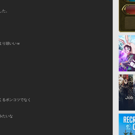
した。
、
より頭いいｗ
くるポンコツでなく
みたいな