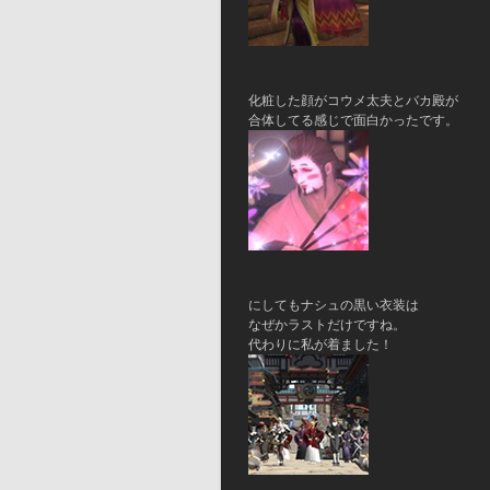
化粧した顔がコウメ太夫とバカ殿が
合体してる感じで面白かったです。
にしてもナシュの黒い衣装は
なぜかラストだけですね。
代わりに私が着ました！