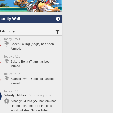
nity Wall
 Activity
Today 07:21
Sheep Falling (Aegis) has been
formed.
Today 07:19
Sakura Bella (Titan) has been
formed.
Today 07:16
Stars of Lyra (Diabolos) has been
formed.
Today 07:16
I'vhaelyn Mithra
Phantom [Chaos]
I'vhaelyn Mithra (
Phantom) has
started recruitment for the cross-
world linkshell "Moon Tribe