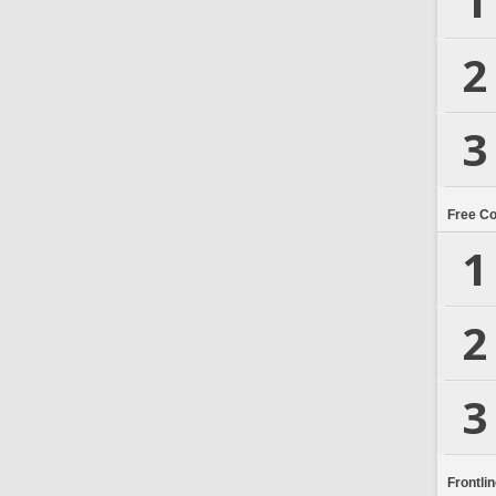
1
2
3
Free C
1
2
3
Frontli