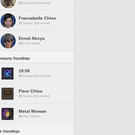
Gungnir [Elemental]
Fransabelle Chloe
Typhon [Elemental]
Ennet Akoya
Fenrir [Gaia]
ompany Standings
10:00
Gungnir [Elemental]
Fleur Chloe
Typhon [Elemental]
Metal Woman
Titan [Mana]
ne Standings