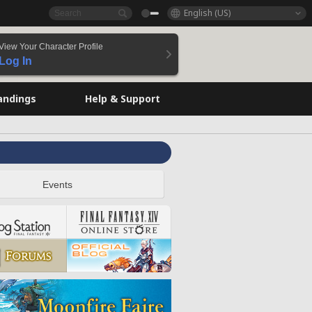
English (US)
View Your Character Profile
Log In
andings
Help & Support
Events