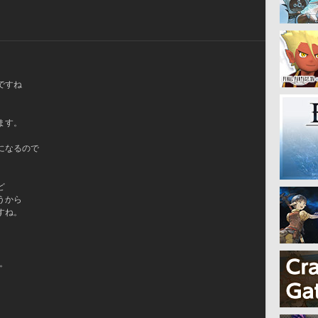
ですね
ます。
になるので
ど
うから
すね。
。