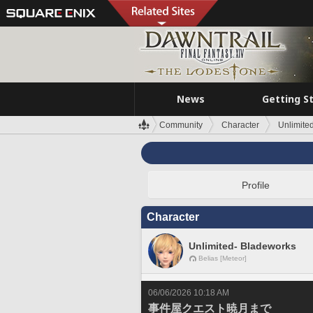
News
Getting S
Community
Character
Unlimite
Profile
Character
Unlimited- Bladeworks
Belias [Meteor]
06/06/2026 10:18 AM
事件屋クエスト暁月まで