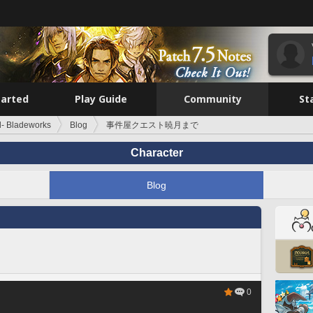
tarted
Play Guide
Community
St
d- Bladeworks
Blog
事件屋クエスト暁月まで
Character
Blog
0