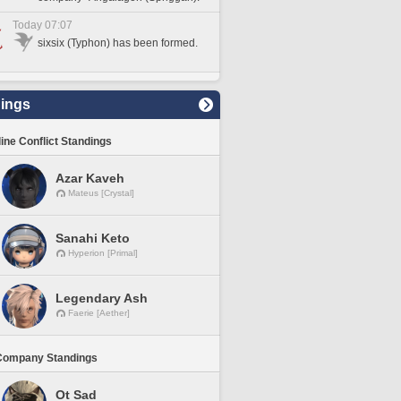
Today 07:07
sixsix (Typhon) has been formed.
ings
line Conflict Standings
Azar Kaveh
Mateus [Crystal]
Sanahi Keto
Hyperion [Primal]
Legendary Ash
Faerie [Aether]
Company Standings
Ot Sad