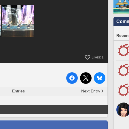
Commu
Recent
Likes:
1
Entries
Next Entry