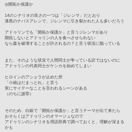
◎開拓か保護か
14のシナリオの良さの一つは「ジレンマ」だとおり
漆黒のナバスアレンで、ジレンマに引き裂かれた人も多いだろう
アドゥリンでも「開拓か保護か」と言うジレンマがあり
開拓しないとアドゥリンの人を食べさせられない
なら森を破壊することが許されるの？と言う状況に陥っている
また、そのような状況で人間同士が争っている訳ではないのに
アドゥリンの代表同士がケンカを始めてしまい
ヒロインのアシェラが止めた所
「小娘はだまっとれ」と言う
実にサイテーなことを言われるシーンがある
（のちに謝罪）
そのため、白銀で「開拓か保護か」と言うテーマが出て来たら
おそらくはアドゥリンのオマージュなので
アドゥリンのシナリオを用語辞典で調べておくと、理解が深まる
かも