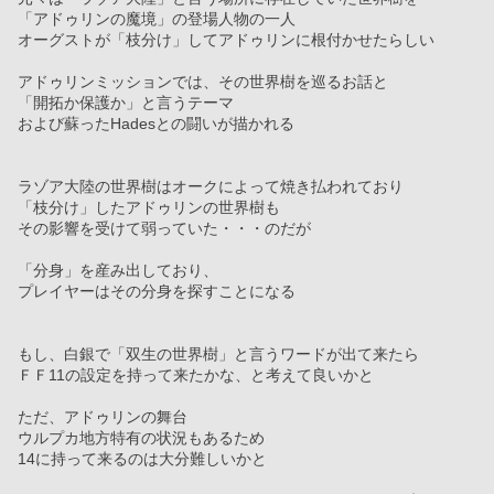
「アドゥリンの魔境」の登場人物の一人
オーグストが「枝分け」してアドゥリンに根付かせたらしい
アドゥリンミッションでは、その世界樹を巡るお話と
「開拓か保護か」と言うテーマ
および蘇ったHadesとの闘いが描かれる
ラゾア大陸の世界樹はオークによって焼き払われており
「枝分け」したアドゥリンの世界樹も
その影響を受けて弱っていた・・・のだが
「分身」を産み出しており、
プレイヤーはその分身を探すことになる
もし、白銀で「双生の世界樹」と言うワードが出て来たら
ＦＦ11の設定を持って来たかな、と考えて良いかと
ただ、アドゥリンの舞台
ウルプカ地方特有の状況もあるため
14に持って来るのは大分難しいかと