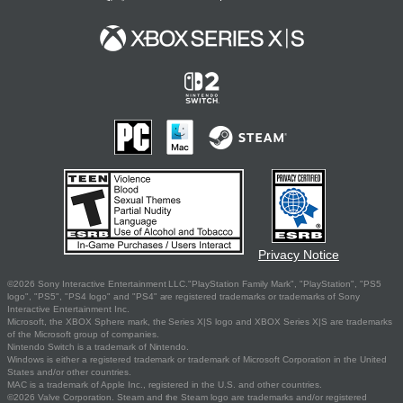
Privacy Notice
©2026 Sony Interactive Entertainment LLC."PlayStation Family Mark", "PlayStation", "PS5
logo", "PS5", "PS4 logo" and "PS4" are registered trademarks or trademarks of Sony
Interactive Entertainment Inc.
Microsoft, the XBOX Sphere mark, the Series X|S logo and XBOX Series X|S are trademarks
of the Microsoft group of companies.
Nintendo Switch is a trademark of Nintendo.
Windows is either a registered trademark or trademark of Microsoft Corporation in the United
States and/or other countries.
MAC is a trademark of Apple Inc., registered in the U.S. and other countries.
©2026 Valve Corporation. Steam and the Steam logo are trademarks and/or registered