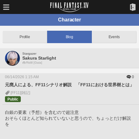
Character
Profile
Blog
Events
Stargazer
Sakura Starlight
Ridill [Gaia]
06/14/2026 1:15 AM
0
元廃人による、FF11シナリオ解説 「FF11における世界樹とは」
[FF11]
[雑記]
Public
白銀の要素（予想）を含むので超注意
おそらくほとんど知られていないと思うので、ちょっとだけ解説
を