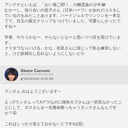
アンテナといえば、「おい鬼◯郎！」の幽霊族の少年😂
むかーし、知り合いの息子さん（日米ハーフ）があれのコスをし
ているのをみたことあります。ハードジェルでツンツンを一本立
てて、目玉の親父クリップをつけていました。可愛らしかったで
すね〜
学者、やろうかなー、やらないとなーと思いつつ目を背けていま
す。
クリタワならいける、かな…初見さんに混じって私も練習しない
と。けど妖精出し忘れないようにしないと💦
Akane Cancam
Carbuncle [Elemental]
06/13/2026 10:26 PM
ランさん おはようございます～
えっ⁉️ランさんってAアラなのに雑魚モブさんは一切見なかったこ
とにして、ボスさんを一生懸命殴っちゃうタンクさんなんです
か？😲
これはしっかり覚えておかないとですね(笑)