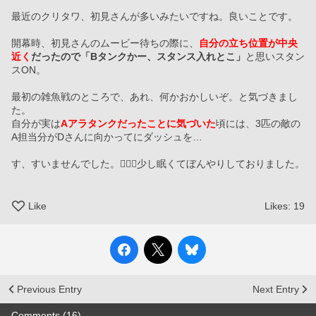
最近のクリタワ、初見さんが多いみたいですね。良いことです。
開幕時、初見さんのムービー待ちの際に、
自分の立ち位置が中央
近く
だったので「Bタンクかー、スタンス入れとこ」
と思いスタン
スON。
最初の雑魚戦のところで、あれ、何かおかしいぞ。と気づきまし
た。
自分が実は
Aアラタンクだったことに気づいた
頃には、3匹の敵の
A担当分がDさんに向かってにダッシュを…
す、すいませんでした。🙇🏻‍♀️少し眠くてぼんやりしておりました。
Like
Likes:
19
Previous Entry
Next Entry
Comments (16)