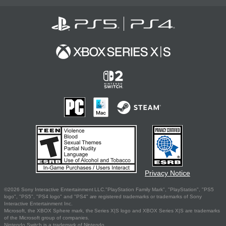
Privacy Notice
©2026 Sony Interactive Entertainment LLC."PlayStation Family Mark", "PlayStation", "PS5
logo", "PS5", "PS4 logo" and "PS4" are registered trademarks or trademarks of Sony
Interactive Entertainment Inc.
Microsoft, the XBOX Sphere mark, the Series X|S logo and XBOX Series X|S are trademarks
of the Microsoft group of companies.
Nintendo Switch is a trademark of Nintendo.