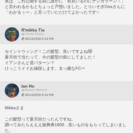
実は、これ公開する前に誰かに「初見いるのにケシカラーン！」
と言われるかもとちょっと戸惑いました。とりいそぎOneさんに
「わかるぅー」と言っていただけてよかったです✨
R'mikka Tia
Tiamat [Gaia]
06/13/2026 6:14 PM
セイントウィング！この髪型、良いですよね😻
蒼天街で当たって、今の髪型の前にしてました！
イアンさんと逆パターン？
けっこうイイお値段します。太っ腹なFCー
Ian Ho
Ramuh [Meteor]
06/13/2026 9:16 PM
Mikkaさま
この髪型って蒼天街だったんですね。
調べてみたらえええ振興券1800…良いものをもらってしまいまし
た。