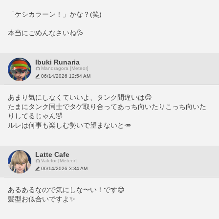
「ケシカラーン！」かな？(笑)
本当にごめんなさいね💦
Ibuki Runaria
Mandragora [Meteor]
06/14/2026 12:54 AM
あまり気にしなくていいよ、タンク間違いは😊
たまにタンク同士でタゲ取り合ってあっち向いたりこっち向いた
りしてるじゃん🤣
ルレは何事も楽しむ勢いで望まないと🥕
Latte Cafe
Valefor [Meteor]
06/14/2026 3:34 AM
あるあるなので気にしな〜い！です😌
髪型お似合いですよ✨