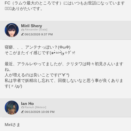
FC（ラムウ最大のところです）にはいつもお世話になっています
🙇🏻‍♀️ありがたいです。
Miril Shery
Alexander [Gaia]
06/13/2026 9:37 PM
寝癖、、、アンテナっぽい？(ΦωΦ)
そこがまたイイ感じです(๑•̀ㅂ•́)و✧ｸﾞｯ!
最近、アラルレやってましたが、クリタワは時々初見さんいます
ね。
人が増えるのは良いことです(*´∀`*)
私は学者で妖精出し忘れて、回復しないなと思う事が良くありま
す(〃ﾉдﾉ)
Ian Ho
Ramuh [Meteor]
06/13/2026 10:09 PM
Mirilさま