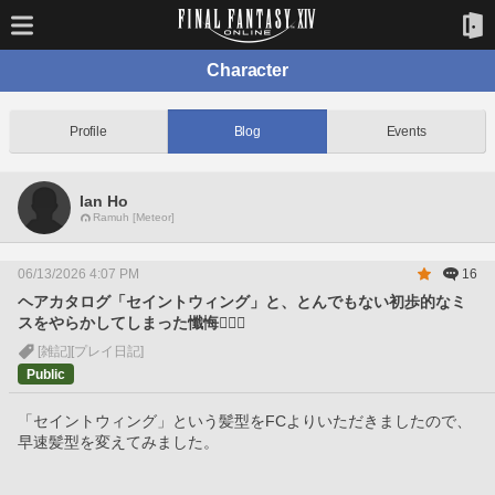
Character
Profile
Blog
Events
Ian Ho
Ramuh [Meteor]
06/13/2026 4:07 PM
16
ヘアカタログ「セイントウィング」と、とんでもない初歩的なミ
スをやらかしてしまった懺悔🙇🏻‍♀️
[雑記]
[プレイ日記]
Public
「セイントウィング」という髪型をFCよりいただきましたので、
早速髪型を変えてみました。