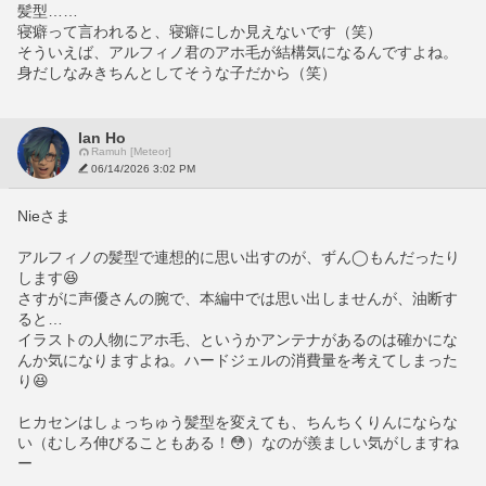
髪型……
寝癖って言われると、寝癖にしか見えないです（笑）
そういえば、アルフィノ君のアホ毛が結構気になるんですよね。
身だしなみきちんとしてそうな子だから（笑）
Ian Ho
Ramuh [Meteor]
06/14/2026 3:02 PM
Nieさま
アルフィノの髪型で連想的に思い出すのが、ずん◯もんだったり
します😆
さすがに声優さんの腕で、本編中では思い出しませんが、油断す
ると…
イラストの人物にアホ毛、というかアンテナがあるのは確かにな
んか気になりますよね。ハードジェルの消費量を考えてしまった
り😆
ヒカセンはしょっちゅう髪型を変えても、ちんちくりんにならな
い（むしろ伸びることもある！😳）なのが羨ましい気がしますね
ー