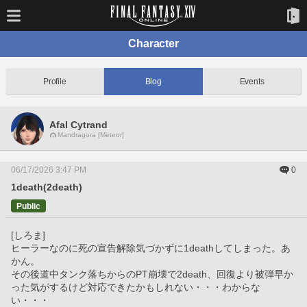
Character
Profile
Blog
Events
Afal Cytrand
Mandragora [Meteor]
06/17/2026 3:47 PM
0
1death(2death)
Public
[しろま]
ヒーラーなのに死の宣告解除気づかずに1deathしてしまった。あ
かん。
その後道中タンク落ちからのPT崩壊で2death、回復より被弾早か
った気がするけど対応できたかもしれない・・・わからな
い・・・