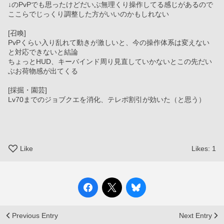
↓のPvPでも思ったけどだいぶ無理くり操作してる感じがあるので
ここらでじっくり調整した方がいいのかもしれない
[召喚]
PvPくらい入り乱れて動きが激しいと、今の操作体系は変えない
と対応できないと結論
ちょっとHUD、キーバインド周り見直していかないとこの先だい
ぶお荷物感が出てくる
[採掘・園芸]
Lv70までのジョブクエを消化、テレポ割引が効いた（と思う）
Like
Likes:
1
Previous Entry
Next Entry