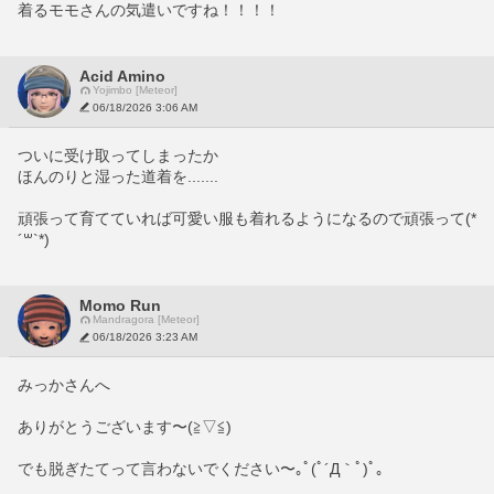
着るモモさんの気遣いですね！！！！
Acid Amino
Yojimbo [Meteor]
06/18/2026 3:06 AM
ついに受け取ってしまったか
ほんのりと湿った道着を.......
頑張って育てていれば可愛い服も着れるようになるので頑張って(*
´꒳`*)
Momo Run
Mandragora [Meteor]
06/18/2026 3:23 AM
みっかさんへ
ありがとうございます〜(≧▽≦)
でも脱ぎたてって言わないでください〜｡ﾟ(ﾟ´Д｀ﾟ)ﾟ｡