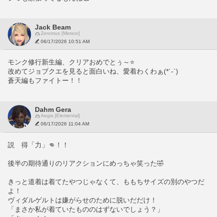
Jack Beam
Zeromus [Meteor]
06/17/2026 10:51 AM
モンク修行新生編、クリアおめでとぅ～⭐️
改めてジョブクエを見ると面白いね、愛着わくわぁ(*´-`)
蒼天編もファイトー！！
Dahm Gera
Aegis [Elemental]
06/17/2026 11:04 AM
説　得「力」👊！！
後半の期待通りのリアクションにめっちゃ笑った🤣
きっと道着は着てたやつじゃなくて、ももちサイズの別のやつだ
よ！
ヴィダルゲルトは嫌がらせのために脱いだだけ！
「まさか私が着ていたもののはずないでしょう？」