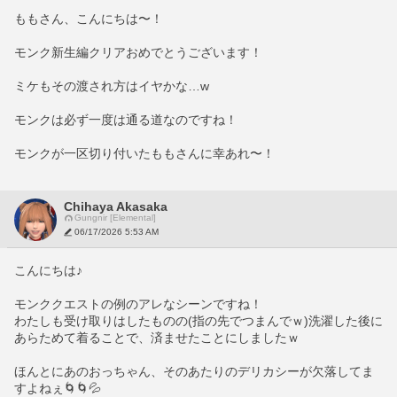
ももさん、こんにちは〜！
モンク新生編クリアおめでとうございます！
ミケもその渡され方はイヤかな…w
モンクは必ず一度は通る道なのですね！
モンクが一区切り付いたももさんに幸あれ〜！
Chihaya Akasaka
Gungnir [Elemental]
06/17/2026 5:53 AM
こんにちは♪
モンククエストの例のアレなシーンですね！
わたしも受け取りはしたものの(指の先でつまんでｗ)洗濯した後に
あらためて着ることで、済ませたことにしましたｗ
ほんとにあのおっちゃん、そのあたりのデリカシーが欠落してま
すよねぇ🌀🌀💦