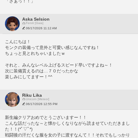
「さぁっ！！」
Aska Selsion
Fenrir [Gaia]
06/17/2026 11:12 AM
こんにちは！
モンクの装備って意外と可愛い感じなんですね！
ちょっと見とれちゃいましたｗ
それと、みんなレベル上げるスピード早いですよね～！
次に装備貰えるのは…７０だったかな
楽しみにしてますー！^^
Riku Lika
Unicorn [Meteor]
06/17/2026 12:55 PM
新生編クリアおめでとうございますー！！
こんな話だったな～と懐かしくなりながら読ませていただきまし
た！！(*ﾟ▽ﾟ*)
戦闘後の汗だくな服を女の子に渡すなんて！！それでもしっかり