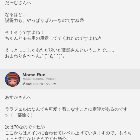
だ〜むさんへ
なるほど…
説得力も、やっぱりぱわーなのですね😳
そ！そうですよね！
ちゃんとモモ用の用意しててくれたのですよね🎶
えっと……じゃあただ脱いだ変態さんということで……
おまわりさ〜〜ん｡ﾟ(ﾟ´Д｀ﾟ)ﾟ｡
Momo Run
Mandragora [Meteor]
06/18/2026 1:22 PM
あすかさんへ
ララフェルはなんでも可愛く着こなすことに定評があるのです
✨️（一部除く）
次は70なのですね💦
ここからはメインに合わせてレベル上げていきますので、もうち
ょっと先になりそうですね😳💦