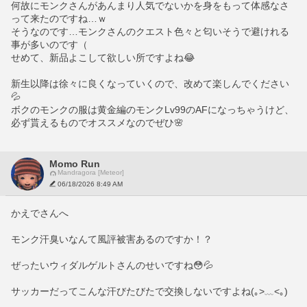
何故にモンクさんがあんまり人気でないかを身をもって体感なさ
って来たのですね…ｗ
そうなのです…モンクさんのクエスト色々と匂いそうで避けれる
事が多いのです（
せめて、新品よこして欲しい所ですよね😂
新生以降は徐々に良くなっていくので、改めて楽しんでください
💦
ボクのモンクの服は黄金編のモンクLv99のAFになっちゃうけど、
必ず貰えるものでオススメなのでぜひ🌸
Momo Run
Mandragora [Meteor]
06/18/2026 8:49 AM
かえでさんへ
モンク汗臭いなんて風評被害あるのですか！？
ぜったいウィダルゲルトさんのせいですね😳💦
サッカーだってこんな汗びたびたで交換しないですよね(｡>﹏<｡)