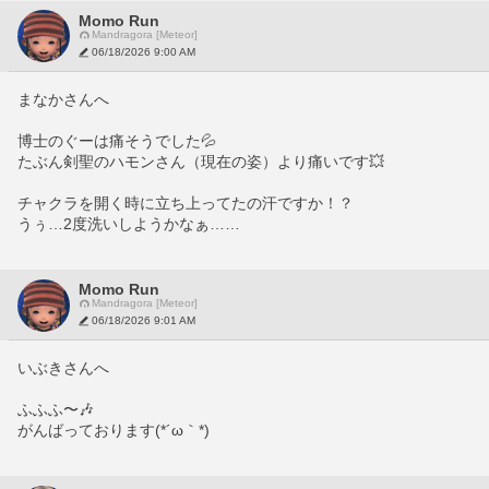
Momo Run
Mandragora [Meteor]
06/18/2026 9:00 AM
まなかさんへ
博士のぐーは痛そうでした💦
たぶん剣聖のハモンさん（現在の姿）より痛いです💥
チャクラを開く時に立ち上ってたの汗ですか！？
うぅ…2度洗いしようかなぁ……
Momo Run
Mandragora [Meteor]
06/18/2026 9:01 AM
いぶきさんへ
ふふふ〜🎶
がんばっております(*´ω｀*)