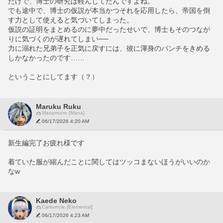
だけで、博士の研究は軽んじてたんですよね。
でも途中で、博士の仮説が本当かつそれを応用したら、帝国を倒
す力として使えると気づいてしまった。
仮説の証明をまとめるのに夢中だったせいで、博士もそのつなが
りに気づくのが遅れてしまい──
力に溺れた兄弟子を正気に戻すには、彼に渾身のパンチをきめる
しかなかったのです……
ということにしてます（？）
Maruku Ruku
Masamune [Mana]
06/17/2026 4:20 AM
新生編完了お疲れ様です
着ていた服が縮んだことに関してはツッコまないほうがいいのか
なw
Kaede Neko
Carbuncle [Elemental]
06/17/2026 4:23 AM