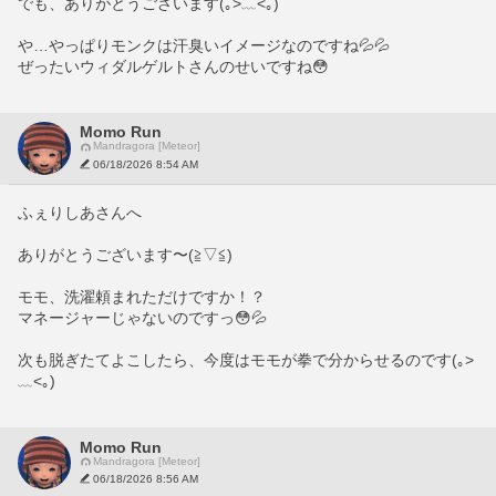
でも、ありがとうございます(｡>﹏<｡)
や…やっぱりモンクは汗臭いイメージなのですね💦💦
ぜったいウィダルゲルトさんのせいですね😳
Momo Run
Mandragora [Meteor]
06/18/2026 8:54 AM
ふぇりしあさんへ
ありがとうございます〜(≧▽≦)
モモ、洗濯頼まれただけですか！？
マネージャーじゃないのですっ😳💦
次も脱ぎたてよこしたら、今度はモモが拳で分からせるのです(｡>
﹏<｡)
Momo Run
Mandragora [Meteor]
06/18/2026 8:56 AM