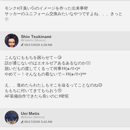
モンク🟰汗臭い💦のイメージを作った出来事🫣
サッカーのユニフォーム交換みたいなやつですよね、、、きっと
🫥
Shio Tsukinami
Valefor [Meteor]
06/17/2026 4:28 AM
こんなにももちを困らせて～🥲
話が通じないのはエオルゼアあるあるなのか😵‍💫
脱いだもの渡してくるって何事ꉂꉂ(๑ﾉꇴ˂)ʷ
やめて～！そんなもの着ないで～ꉂꉂ(๑ﾉꇴ˂)ʷʷ
え、、進めたらわたしもそこを辿るってことなのね😥
ももちに付いてきてもらおう🥺
AF装備自作できたら良いのにꉂ🫣笑
Uni Metis
Belias [Meteor]
06/17/2026 5:42 AM