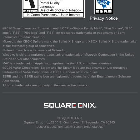
Privacy Notice
©2026 Sony Interactive Entertainment LLC."PlayStation Family Mark", "PlayStation", "PS5
logo", "PS5", "PS4 logo" and "PS4" are registered trademarks or trademarks of Sony
Interactive Entertainment Inc.
Microsoft, the XBOX Sphere mark, the Series X|S logo and XBOX Series X|S are trademarks
of the Microsoft group of companies.
Nintendo Switch is a trademark of Nintendo.
Windows is either a registered trademark or trademark of Microsoft Corporation in the United
States and/or other countries.
MAC is a trademark of Apple Inc., registered in the U.S. and other countries.
©2026 Valve Corporation. Steam and the Steam logo are trademarks and/or registered
trademarks of Valve Corporation in the U.S. and/or other countries.
ESRB and the ESRB rating icon are registered trademarks of the Entertainment Software
Association.
All other trademarks are property of their respective owners.
© SQUARE ENIX
Square Enix, Inc., 2150 E. Grand Ave., El Segundo, CA 90245
LOGO ILLUSTRATION:© YOSHITAKA AMANO