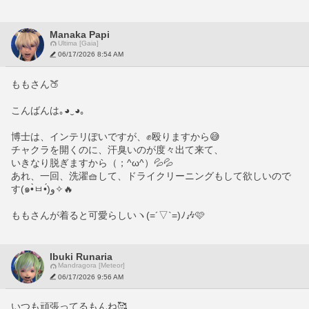
Manaka Papi
Ultima [Gaia]
06/17/2026 8:54 AM
ももさん🍑
こんばんは｡⁠◕⁠‿⁠◕⁠｡
博士は、インテリぽいですが、✊️殴りますから😅
チャクラを開くのに、汗臭いのが度々出て来て、
いきなり脱ぎますから（；^ω^）💦💦
あれ、一回、洗濯🧺して、ドライクリーニングもして欲しいので
す(๑•̀ㅂ•́)و✧🔥
ももさんが着ると可愛らしいヽ(=´▽`=)ﾉ🎶🩷
Ibuki Runaria
Mandragora [Meteor]
06/17/2026 9:56 AM
いつも頑張ってるもんね🥰