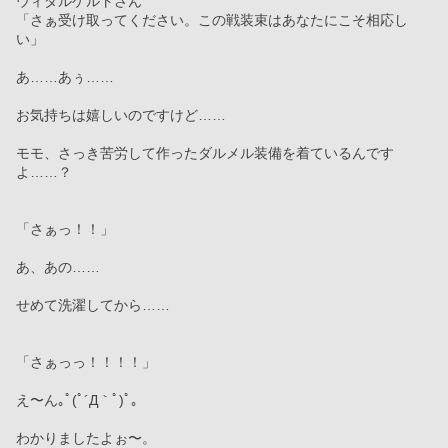
ウィダルゲルトさん
「さぁ受け取ってください。この戦装束はあなたにこそ相応し
い」
あ……あぅ……
お気持ちは嬉しいのですけど……
モモ、さっき苦労して作ったダルメル装備を着ているんです
よ……？
「さぁっ！！」
あ、あの……
せめて洗濯してから……
「さぁっっ！！！！」
え〜ん｡ﾟ(ﾟ´Д｀ﾟ)ﾟ｡
わかりましたよぉ〜。