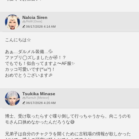
Nalcia Siren
Ridill [Gaia]
06/17/2026 4:14 AM
こんにちは☆
あぁ…ダルメル装備…💦
ファブリ◯ズしましたか🤣！？
でもでも！似合ってますよ〜AF服✨️
カッコ可愛いです(*'ω'*)！
おめでとうございます🎉
Tsukika Minase
Ramuh [Meteor]
06/17/2026 4:20 AM
博士、受け取ったらすぐ喋り倒して行っちゃうから、向こうのモ
モさん口挟めなかったんだろうな😅
兄弟子は自分のチャクラを開くために古戦場の情報が欲しかった