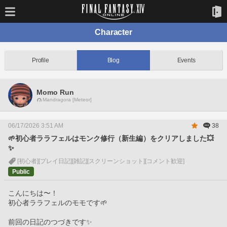
Character
Profile
Blog
Events
Momo Run
Mandragora [Meteor]
06/17/2026 3:51 AM
38
🌱初心者ララフェルはモンク修行（新生編）をクリアしました💥
✨
[初心者]
[プレイ日記]
[雑記]
[スクリーンショット]
[コメント歓迎]
Public
こんにちは〜！
初心者ララフェルのモモです🌱
前回の日記のつづきです✨️