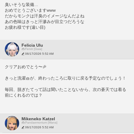
臭いそうな装備…
おめでとうございますwww
だからモンクは汗臭のイメージなんだよね
あの色味はきっと汗滲みが目立つだろうな
お疲れ様です(遠い目)
Felicia Ulu
Fenrir [Gaia]
06/17/2026 5:52 AM
クリアおめでとう〜🎉
きっと洗濯🧺が、終わったころに取りに戻る予定なのでしょう！
毎回、脱ぎたてって話は聞いたことないから、次の蒼天では着る
前にくれるのでは？
Mikeneko Katzel
Pandaemonium [Mana]
06/17/2026 5:52 AM