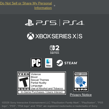
Do Not Sell or Share My Personal
Information
Privacy Notice
©2026 Sony Interactive Entertainment LLC."PlayStation Family Mark", "PlayStation", "PS5
logo", "PS5", "PS4 logo" and "PS4" are registered trademarks or trademarks of Sony