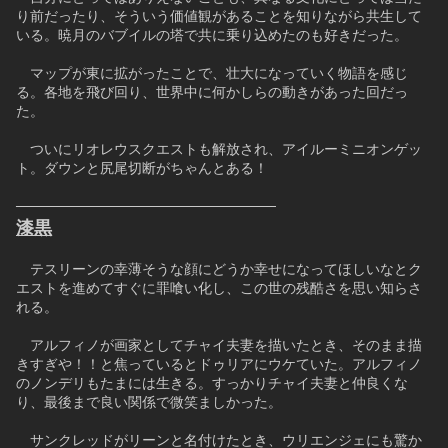
り前だったり、そういう価値観があることを知りながら共生して
いる。暁月のバブイルの塔で共に乗り込めたのも好きだった。
　マップが東に拡がったことで、壮大になっていく物語を感じ
る。各地を飛び回り、世界中に何かしらの動きがあった回だっ
た。
　ついにリオレウスクエストも解放され、アイルーミニオンゲッ
ト。ダウンと尻尾切断がちゃんとある！
──────────────────────────
漆黒
　テスリーンの幸薄そうな顔にどうか幸せになってほしいなとク
エストを進めてすぐに罪喰い化し、この世の残酷さを思い知らさ
れる。
　アルフィノが画家としてチャイ夫妻を描いたとき、そのまま描
きすぎや！！と焦っているとドゥリアにウケていた。アルフィノ
のノンデリもたまには生きる。すっかりチャイ夫妻と仲良くな
り、最後まで良い関係で微笑ましかった。
　サンクレッドがリーンと名付けたとき、ウリエンジェにも驚か