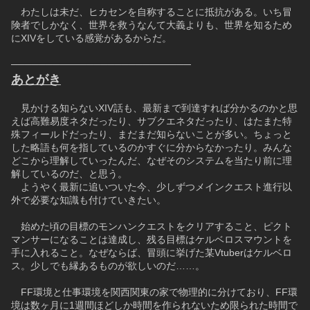
　わたしは未だ、ヒカセンを自称することに抵抗がある。いち冒
険者でしかなく、世界を救うなんて大義よりも、世界を知るため
にXIVをしている感覚があるからだ。
──────────────────────────
あとがき
　見かける知らないXIV話も、最新まで到達すれば分かるのかと思
えば高難易度ネタだったり、サブクエネタだったり、はたまた特
殊フィールドだったり、まだまだ知らないことが多い。ちょっと
した略語も何を指しているのかすぐに分からなかったり。みんな
どこから理解していったんだ、なぜそのシステムを当たり前に理
解しているのだ、と思う。
　ようやく最新に追いついた今、少しずつメインクエスト進行以
外で必要な知識も付けていきたい。
　始めた頃の目標のモンハンクエストをクリアすること、ピクト
マンサーになることは達成し、残る目標はケルベロスマウントを
手に入れること。なぜならば、冒頭に挙げた某Vtuberはケルベロ
ス。少しでも縁あるものが欲しいのだ……。
　FF環境と仕事環境を関西関東の家で物理的に分けており、FF環
境は数ヶ月に1週間ほどしか時間を作られないため限られた時間で