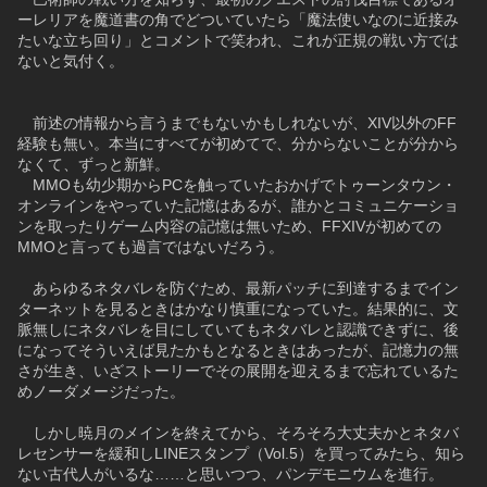
ーレリアを魔道書の角でどついていたら「魔法使いなのに近接み
たいな立ち回り」とコメントで笑われ、これが正規の戦い方では
ないと気付く。
　前述の情報から言うまでもないかもしれないが、XIV以外のFF
経験も無い。本当にすべてが初めてで、分からないことが分から
なくて、ずっと新鮮。
　MMOも幼少期からPCを触っていたおかげでトゥーンタウン・
オンラインをやっていた記憶はあるが、誰かとコミュニケーショ
ンを取ったりゲーム内容の記憶は無いため、FFXIVが初めての
MMOと言っても過言ではないだろう。
　あらゆるネタバレを防ぐため、最新パッチに到達するまでイン
ターネットを見るときはかなり慎重になっていた。結果的に、文
脈無しにネタバレを目にしていてもネタバレと認識できずに、後
になってそういえば見たかもとなるときはあったが、記憶力の無
さが生き、いざストーリーでその展開を迎えるまで忘れているた
めノーダメージだった。
　しかし暁月のメインを終えてから、そろそろ大丈夫かとネタバ
レセンサーを緩和しLINEスタンプ（Vol.5）を買ってみたら、知ら
ない古代人がいるな……と思いつつ、パンデモニウムを進行。