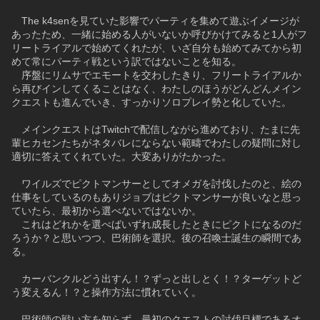
　The k4senを見ていた影響でパーティを集めて遊ぶイメージが
あったため、一緒に始める人がいないか呼びかけてみると1人がフ
リートライアルで始めてくれたが、いざ自分も始めてみてから初
めて常にパーティ戦という訳ではないことを知る。
　序盤にリムサでエモートを交わしたきり、フリートライアルか
ら再びインしてくることはなく、わたしのほうがどんどんメイン
クエストも進んでいき、すっかりソロプレイ勢と化していた。
　メインクエストはTwitchで配信しながら進めており、たまに先
輩ヒカセンたちがネタバレにならない範疇でわたしの疑問に対し
適切に答えてくれていた。大変ありがたかった。
　ワイルズでピクトマンサーとしてオメガを討伐したのと、絵の
仕事をしているのもありジョブはピクトマンサーが良いなと思っ
ていたら、最初から選べないではないか。
　これはどれかを選べばいずれ成長したときにピクトになるのだ
ろうか？と思いつつ、巴術師を選択。後の召喚士誕生の瞬間であ
る。
　カーバンクルどう出すん！？ずっと出しとく！？ターゲットど
う変えるん！？と操作方法に慣れていく。
　巴術師の戦い方を知らず、最初のクエストの討伐目標であるオ