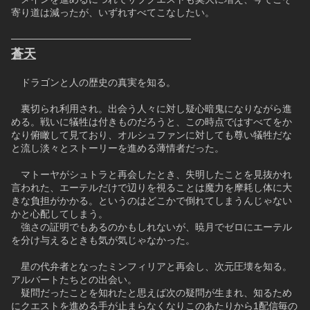
寄り道は減ったが、いずれすべてこなしたい。
──────────────────────────
蒼天
　ドラゴンと人の歴史の真実を知る。
　裏切られ利用され。出会う人々に対し疑心暗鬼になりながら進
める。戦いに犠牲は付きものだろうと、この時点ではすべてをか
なり俯瞰して見ており、オルシュファンに対しても尊い犠牲だな
と流し淡々とストーリーを進める薄情者だった。 
　マトーヤがシュトラと再会したとき、失明したことを見抜かれ
言われた、エーテルだけで辺りを視ることは魔力を摩耗し体に大
きな負担がかかる。というのはどこかで倒れてしまうんじゃない
かと心配してしまう。
　強さの証明でもあるのかもしれないが、暁月でゼロにエーテル
を分け与えるときも気が気じゃなかった。
　星の代弁者となったミンフィリアと再会し、次元圧壊を知る。
アルバートたちとの出会い。
　疑問だったことを知れたと思えば次の疑問が生まれ、知るため
にクエストを進める手が止まらなくなりこのあたりから1配信毎の