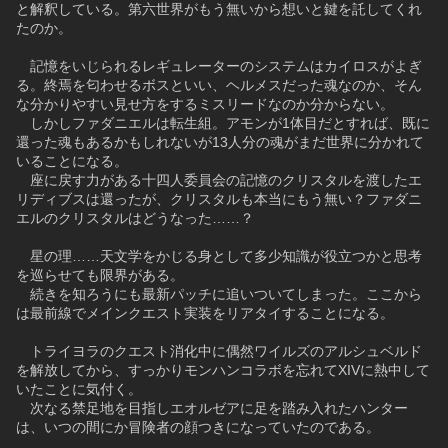
と解釈している。第六世界がもう無いから想いと鍵を託してくれ
たのか。
　記憶をいじられるレギュレーターのシステムはカイロスがよぎ
る。終焉を匂わせるボスといい、ヘルメスだった魂なのか、そん
な分かりやすい見せ方をするミスリードなのか分からない。
　しかしファダニエルは転生組。アモンが1体目だとすれば、既に
還った魂もあるかもしれないが13人分の魂がまだ世界に分かれて
いることになる。
　座に戻す力がある十四人委員会の記憶のクリスタルを渡したエ
リディブスは還ったが、クリスタルも本当にもう無い？ファダニ
エルのクリスタルはどうなった……？
　星の理……天文学をかじる身として多少知識が役立つかと思考
を巡らせても限界がある。
　続きを知ろうにも最新パッチに追いついてしまった。ここから
は最前線でメインクエスト実装をリアタイすることになる。
　トライヨラのクエスト消化中に偶然ワイルズのアルシュベルド
を解放してから、すっかりモンハンコラボを忘れてXIVに熱中して
いたことに気付く。
　次なる禁足地を目指しエオルゼアに足を踏み入れたハンター
は、いつの間にか冒険者の顔つきになっていたのである。