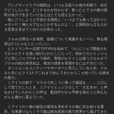
　アレクサンドリアの国民は、いつも王頼りか他力本願で、自分
でどうしたいか、どうするかが分からず、救ったとてその後の国
民が自力で生きていけるとはとても思えなかった。
　後にどうしようと不安がる国民に「いつまでも頼ってばかりじ
ゃダメだ！俺たちでなんとかするんだよ！」と国民自ら立ち上が
る意思を見せてくれたのが良かった。
　クルルが帰るべき場所。故郷について葛藤するシーン。帰る場
所は1つじゃなくたっていい。
　ピクトマンサー志望でFFXIVを始めて、ついにジョブ開放され
てからピクトを使い続けたわたしにとって、初めてのメインジョ
ブと同じジョブのキャラ操作。普段のピクトとは違うクルルオリ
ジナルの絵の具現化は、彼女の成長を実感するには十分だった。
　ダンジョンもコンテンツサポーターと突入しているため、クル
ルと共にピクト2人でこれまで歩んできたからこそ知っている彼女
の努力。
　ミアイリの前で「そろそろ向こうに帰って確認を……」と口に
して慌てだしたとき、ミアイリとシンクロして「大丈夫や」と声
をかけていたわたしの声は、配信中だから平静を装おうと抑えな
がらも微かに震えていた。
　ミアイリの一族の秘宝の返却を求めずその場に生き続ける選
択。伝承通りならミララ族は統合直前の第六世界から逃げてきた