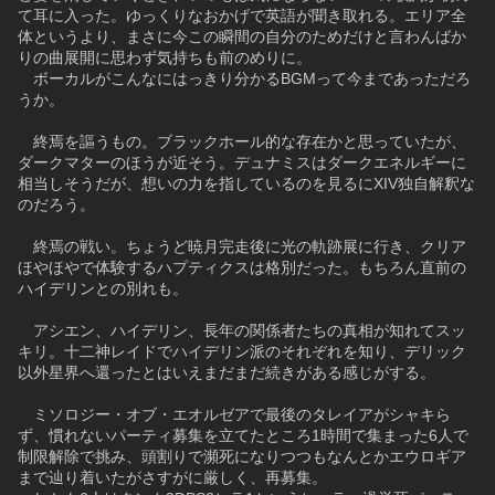
て耳に入った。ゆっくりなおかげで英語が聞き取れる。エリア全
体というより、まさに今この瞬間の自分のためだけと言わんばか
りの曲展開に思わず気持ちも前のめりに。
　ボーカルがこんなにはっきり分かるBGMって今まであっただろ
うか。
　終焉を謳うもの。ブラックホール的な存在かと思っていたが、
ダークマターのほうが近そう。デュナミスはダークエネルギーに
相当しそうだが、想いの力を指しているのを見るにXIV独自解釈な
のだろう。
　終焉の戦い。ちょうど暁月完走後に光の軌跡展に行き、クリア
ほやほやで体験するハプティクスは格別だった。もちろん直前の
ハイデリンとの別れも。
　アシエン、ハイデリン、長年の関係者たちの真相が知れてスッ
キリ。十二神レイドでハイデリン派のそれぞれを知り、デリック
以外星界へ還ったとはいえまだまだ続きがある感じがする。
　ミソロジー・オブ・エオルゼアで最後のタレイアがシャキら
ず、慣れないパーティ募集を立てたところ1時間で集まった6人で
制限解除で挑み、頭割りで瀕死になりつつもなんとかエウロギア
まで辿り着いたがさすがに厳しく、再募集。