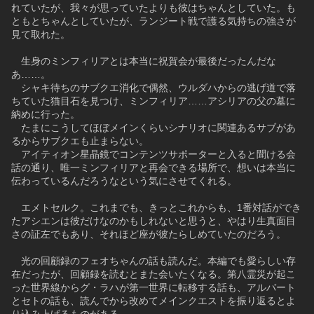
れていたが、我々が思っていたよりも彼はちゃんとしていた。も
ともとちゃんとしていたが、ランジート戦で護る気持ちの強さが
見て取れた。
　生身のミンフィリアとは本当に祝賀会が最後だったんだな
あ……。
　シャキ待ちのサブクエ消化で偶然、ウルダハからの逃げ道で落
ちていた猫目石を見つけ、ミンフィリア……アシリアの父の墓に
納めに行った。
　たまにこうしてほぼメインくらいシナリオに関連あるサブがあ
るからサブクエも止まらない。
　アイティオン星晶鏡でコンテンツサポーターと入ると聞ける会
話の通り、唯一ミンフィリアと再会できる場所で、想いは本当に
伝わっているんだろうなという気にさせてくれる。
　エメトセルク。これまでも、きっとこれからも、1番対話ができ
たアシエンは彼だけなのかもしれないと思うと、やはり生真面目
さの証左でもあり、それほど座が彼たらしめていたのだろう。
　光の回顧録のフェオちゃんの話も読んだ。本編でも愛らしい存
在だったが、回顧録を読むとまた会いたくなる。第八霊災が起こ
った世界線からグ・ラハが第一世界に転移する話も、アルバート
とセトの話も、読んでから改めてメインクエストを振り返るとよ