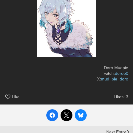
Doro Mudpie
Twitch:
doroo0
X:
mud_pie_doro
Like
Likes:
3
Next Entry