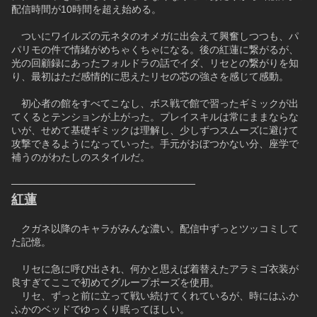
配信時間が10時間を超え始める。
　ついにワイルズの元ネタのオメガに出会えて興奮しつつも、パ
パリモの件で情緒がめちゃくちゃになる。後の紅蓮に繋がるが、
光の回顧録にあったフォルドラの話でイダ、リセとの繋がりを知
り、最初はただ感情的に思えたリセの芯の強さを感じて感動。
　初心者の館をすべてこなし、ボス戦で館で習ったギミックが出
てくるとテンションが上がった。プレイスキルは常にままならな
いが、せめて基礎ギミックは理解し、少しずつスムーズに避けて
攻撃できるようになっていった。手元がおぼつかない分、座学で
補うのがわたしのスタイルだ。
──────────────────────────
紅蓮
　クガネ以降のキャラがみんな濃い。配信中ずっとツッコミして
た記憶。
　リセに急に呼び出され、何かと思えば着替えたアラミゴ衣装が
良すぎてここで初めてグループポーズを使用。
　リセ、ずっと前に立って戦い続けてくれているが、時にはふか
ふかのベッドでゆっくり眠ってほしい。