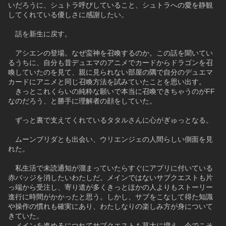
いだろうに、シュトラ呼びしていること、シュトラへの愛を静観
してくれている優しさに感謝したい。
　話を新生に戻す。
　アシエンの登場。なぜ蛮神を召喚するのか。この話を聞いてい
るうちに、自分も昔デュエマのアニメでカードからドラゴンを召
喚していたのを見て、親に見られない部屋の隅で自分のデュエマ
カードにアニメと同じ召喚方法を試みていたことを思い出す。
　きっとこれくらいの純粋な願いで本当に召喚できちゃうのがFF
なのだろう、と勝手に理解者の顔をしていた。
　ずっと裏で支えてくれているタタルさんに心がぎゅっとなる。
　ムーンブリダとも出会い、ウリエンジェの人間らしい側面を見
れた。
　私生活で未読通知が溜まっていたらすぐにアプリに付いている
赤バッジを消したいわたしだ。メインではないサブクエストも片
っ端から受注し、寄り道が多くきっとほかの人よりもストーリー
進行に時間がかかったと思う。しかし、サブをこなして得た知識
や操作の慣れも確実にあり、わたしなりの楽しみ方が身について
きていた。
　メインを進めるにつれてサブクエストも莫大に増え、今でこそ