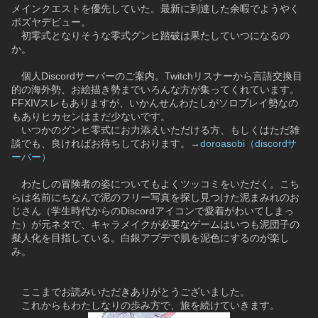
メインクエストを優先していた。最新に到達した余暇でようやく
ボズヤデビュー。
　初零式となりそうな零式グンヒ踏破は果たしていつになるの
か。
　個人Discordサーバーのご案内。Twitchリスナーから言語交換目
的の海外勢、お絵描き勢までいろんな方が集ってくれています。
FFXIVスレもありますが、いかんせんわたしがソロプレイ勢なの
もありヒカセンはまだ少ないです。
　いつかのグンヒ零式にお力添えいただける方、もしくはただ雑
談でも、良ければお待ちしております。→
doroasobi（discordサ
ーバー）
　わたしの冒険者の姿についてもよくツッコミをいただく。こち
らは名前にちなんで泥のフリー写真を探し見つけた泥まみれのお
じさん（学生時代からのDiscordアイコンで愛着がわいてしまっ
た）が元ネタで、キャラメイクが必要なゲームはいつも泥団子の
擬人化を目指している。白銀アプデで肌を泥色にするのが楽し
み。
　ここまでお読みいただきありがとうございました。
　これからもわたしなりの歩み方で、旅を続けていきます。