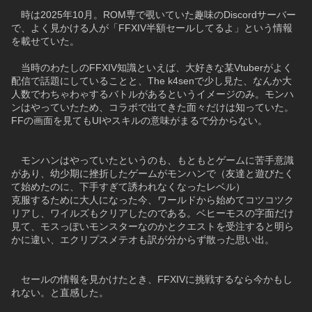
　時は2025年10月。ROM専で覗いていた趣味のDiscordサーバー
で、よく見かける人が「FFXIV半額セールしてるよ」という情報
を載せていた。
　当時のわたしのFFXIV知識といえば、大好きな某Vtuberがよく
配信で話題にしていることと、The k4senで少し見た、なんか大
人数でわちゃわゃするバトルがあるというイメージのみ。モンハ
ンはやっていたため、コラボで出てきた面々だけは知っていた。
FFの画面を見てもUIやスキルの意味がまるで分からない。
　モンハンはやっていたというのも、もともとゲームに苦手意識
があり、幼少期に挫折したゲームがモンハンで（友達と遊びたく
て始めたのに、下手すぎて誘われなくなったレベル）
克服するために大人になった今、ワールドから始めてコツコツク
リアし、ワイルズもクリアしたのである。ベヒーモスの字面だけ
見て、モスっぽいモンスターなのかとクエストを受注すると明ら
かに違い、エクリプスメテオも訳が分からず散った思い出。
　セールの情報を見かけたとき、FFXIVに挑戦するなら今かもし
れない。と直感した。