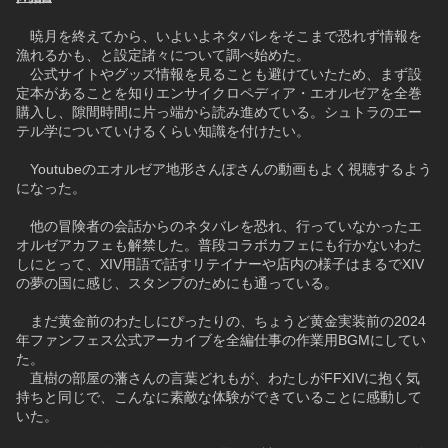
　暁月を終えてから、いよいよネタバレをそこまで恐れず情報を
漁れるかも、と設定諸々について調べ始めた。
　公式サイトやグッズ情報を見ることも避けていたため、まず設
定本があることを知りエンサイクロペディア・エオルゼアを全巻
購入し、隙間時間に片っ端から読み進めている。シュトラのエー
テル学についていけるくらい知識を付けたい。
　Youtubeのエオルゼア地形さんぽさんの動画もよく視聴するよう
になった。
　他の冒険者の会話からのネタバレを恐れ、行っていなかったエ
オルゼアカフェも解禁した。普段コラボカフェにも行かないわた
しにとって、XIV用語で話すリテイナーや店内の様子はまるでXIV
の夢の国に感じ、スタンプのためにも通っている。
　まだ黄金前のわたしにぴったりの、ちょうど黄金実装前の2024
年ファンフェス公式アーカイブを全編仕事の作業用BGMにしてい
た。
　直樹の部屋の藩さんの言葉どれもが、わたしがFFXIVに抱く気
持ちと同じで、こんなに素敵な体験ができていることに感動して
いた。