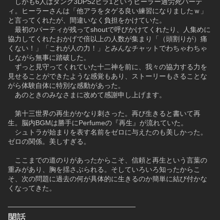
　しかも6人はタンク3DPS2ヒラ1というヒーラー過労死パーテ
ィ。ヒーラーさんは「他アラをタゲる良い練習になりましたｗ」
と言ってくれたが、間違いなく負担をかけていた。
　最初のパーティが残ってshoutで呼びかけてくれたり、人集めに
協力してくれたおかげで倍以上の人数が集まり「（頭割りが）痛
くない！」「これが人の力！」とみんなチャットでわちゃわちゃ
しながら無事に踏破した。
　ずっと見守ってくれていた十二神を前に、我々の協力する力を
見せることができたような感覚もあり、ストーリーもさることな
がら体験自体に特別な感動があった。
　あのときのみなさまに改めて感謝申し上げます。
　第十三世界の再生がかなり刺さった。再び生きると書いて再
生。脳内BGMは勝手にPerfumeの『再生』が流れていた。
　シュトラが始まりを表す名前をゼロに与えたのも美しかった。
ゼロの関係。美しすぎる。
　ここまでの道のりがあったからこそ、信頼と再生という言葉の
重みがあり、胸を揺さぶられる。そしていろいろ知ったからこ
そ、次の問題に過去の何が具体的に生きるのか簡単に結び付かな
くなってきた。
──────────────────────────
閑話