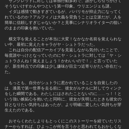
　サンクレッドに対しては単独行動多めで、誰かしら引っかけて
そうないけすかんやつという第一印象。ウリエンジェも謎。
　イダは感情で動きすぎているが、パパリモが抑止力になってく
れているのか？アルフィノは大義を背負うことは立派だが、人を
簡単に信頼しすぎじゃないか？と見事にシナリオライターの狙い
のままの印象を抱いていた。
　横文字を覚えることが本当に大変！なかなか名前を覚えられな
い中、最初に覚えたキャラがヤ・シュトラだった。
　これは自分の配信アーカイブを見返しながら気付いたことで、
毎度誰やっけとなっていたのにヤ・シュトラに対しては「ヤ・シ
ュトラさんね！覚えましょう！かわいいので！」と言っていた
が、新生時点での印象は少し嫌味が目立つ近寄りがたい存在だっ
た。
　もっとも、自分がシュトラに惹かれていることを自覚したの
は、漆黒で第一世界を去る前に、彼女がルナルに対してウィンク
をした瞬間である。わたしにはされたことないのに……っ！！と
いう強い嫉妬心を抱いたと同時に、彼女が失明したときも彼女の
目となりたい気持ちはあったが、より明確に愛したい気持ちが芽
生えたのである。
　おそらくわたしよりもとっくにこのストーリーを経ていたリス
ナーからすれば、ひよっこが何を言うかと思われてもおかしくな