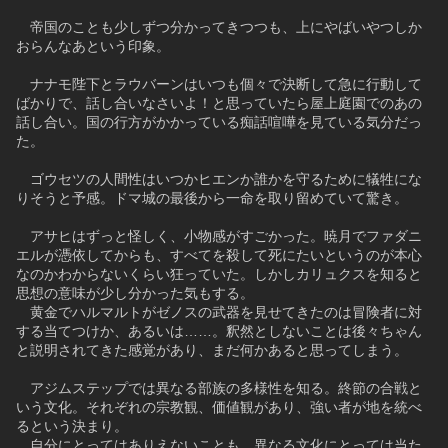
　帝国のことも少しずつ分かってきつつも、上にやばいやつしか
おらんなあという印象。
　ナナモ陛下とラウバーンはいつも個々で決断して急に行動して
ばかりで、話し合いなさいよ！と思っていたら屋上庭園でのあの
話し合い。国の行方がかかっている痴話喧嘩を見ている気分だっ
た。
　ゴウセツの人間性はいつかヒエンか誰かを守るために犠牲にな
りそうと予感。ドマ城の最後から一命を取り留めていて驚き。
　アサヒはずっと怪しく、小物感がすごかった。暁月でファダニ
エルが憑依してからも、すべてを殺して死にたいというのが本心
なのかわからないくらい狂っていた。しかしカリュクスを知ると
思想の意味が少し分かった気もする。
　黄金でハルマルトがゼノスの武器を見せてきたのは冒険者に対
する当てつけか、あるいは……。釈然としないことは後々ちゃん
と説明されてきた感覚があり、まだ何かあると思ってしまう。
　アジムステップでは異なる部族の多様性を知る。終節の合戦と
いう文化。それぞれの宗教観、価値観があり、強い者が地を統べ
るという決まり。
　自分にとってはありえないことも、異なる文化にとっては当た