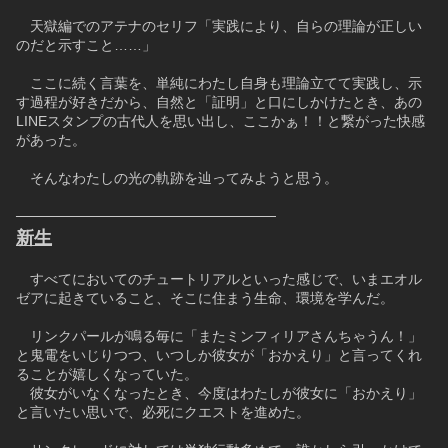
　天獄編でのアテナのセリフ「実践により、自らの理論が正しい
のだと示すこと……」
　ここに続く言葉を、単純にわたし自身も理論立てて実践し、示
す過程が好きだから、自然と「証明」と口にしかけたとき、あの
LINEスタンプの古代人を思い出し、ここかぁ！！と繋がった快感
があった。
　そんなわたしの光の軌跡を辿ってみようと思う。
──────────────────────────
新生
　すべてにおいてのチュートリアルといった感じで、いまエオル
ゼアに起きていること、そこに住まう生命、環境を学んだ。
　リンクパールが鳴る毎に「またミンフィリアさんちゃうん！」
と鬼電をいじりつつ、いつしか彼女が「おかえり」と言ってくれ
ることが嬉しくなっていた。
　彼女がいなくなったとき、今度はわたしが彼女に「おかえり」
と言いたい思いで、必死にクエストを進めた。