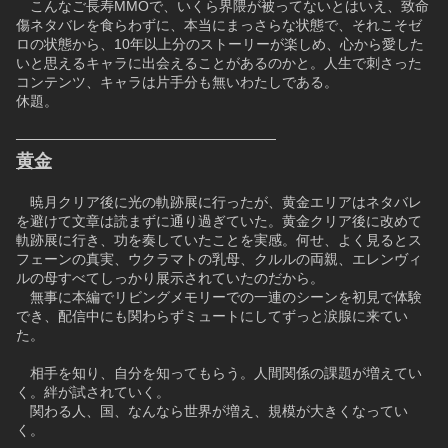
　こんなご長寿MMOで、いくら界隈が被ってないとはいえ、致命
傷ネタバレを食らわずに、本当にまっさらな状態で、それこそゼ
ロの状態から、10年以上分のストーリーが楽しめ、心から愛した
いと思えるキャラに出会えることがあるのかと。人生で刺さった
コンテンツ、キャラは片手分も無いわたしである。
休題。
──────────────────────────
黄金
　暁月クリア後に光の軌跡展に行ったが、黄金エリアはネタバレ
を避けて文章は読まずに通り過ぎていた。黄金クリア後に改めて
軌跡展に行き、功を奏していたことを実感。何せ、よく見るとス
フェーンの真実、ウクラマトの乳母、クルルの両親、エレンヴィ
ルの母すべてしっかり展示されていたのだから。
　無事に本編でリビングメモリーでの一連のシーンを初見で体験
でき、配信中にも関わらずミュートにしてずっと涙腺に来てい
た。
　相手を知り、自分を知ってもらう。人間関係の課題が増えてい
く。絆が試されていく。
　関わる人、国、なんなら世界が増え、規模が大きくなってい
く。