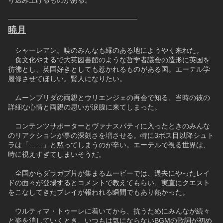
り込み上げるものがある。
──────────────────────────
暁月
　シャーレアン。暁のみんなも縁のある地にようやく来れた。
　食文化やまるで大英図書館のような哲学者議会の造形に英国を
彷彿とし、英国好きとしても惹かれるものがある国。エーテル学
履修させてほしい。賢人になりたい。
　ムーンブリダの両親とウリエンジェの再会で知る、当時の彼の
詳細な心情と両親の思いが涙腺に来てしまった。
　コンテンツサポーターとヴァナスパティに入ったときのみんな
のリアクションが事の深刻さを増させる。特に3ボス目以降シュト
ラは「……」と黙ってしまうのが辛い。エーテルで視る世界は、
時に視えすぎてしまいそうだ。
　全国からダラガブ片が集まるムービーでは、過去にやったレイ
ドの面々が登場するとコメントで教えてもらい、実直にクエスト
をこなしてきたプレイが報われる瞬間でもあり熱かった。
　ウルティマ・トゥーレに着いてから、抗うためにみんなが続々
と姿を消していくとき、いつもは気にならないBGMの歌詞が初め