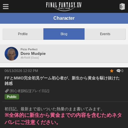
Character
Profile
Blog
Events
Picto Perfect
Doro Mudpie
Ridill [Gaia]
06/13/2026 12:02 PM
0
FFとMMO完全初見ゲーム初心者が、新生から黄金を駆け抜けた
雑感
[初心者]
[雑記]
[プレイ日記]
Public
初日記。最新まで追いついた熱量のまま書いてみます。
※全体的に新生から黄金までの内容を含むためネタ
バレにご注意ください。