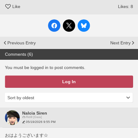
Like
Likes:
8
Previous Entry
Next Entry
Comments (6)
You must be logged in to post comments.
Log In
Nalcia Siren
Ridill [Gaia]
05/19/2026 9:55 PM
おはようございます☆