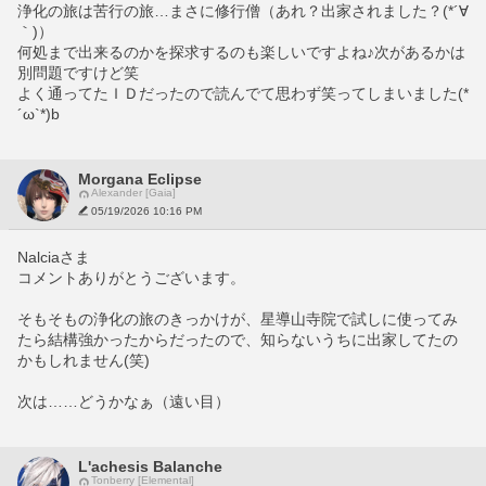
浄化の旅は苦行の旅…まさに修行僧（あれ？出家されました？(*´∀
｀)）
何処まで出来るのかを探求するのも楽しいですよね♪次があるかは
別問題ですけど笑
よく通ってたＩＤだったので読んでて思わず笑ってしまいました(*
´ω`*)b
Morgana Eclipse
Alexander [Gaia]
05/19/2026 10:16 PM
Nalciaさま
コメントありがとうございます。
そもそもの浄化の旅のきっかけが、星導山寺院で試しに使ってみ
たら結構強かったからだったので、知らないうちに出家してたの
かもしれません(笑)
次は……どうかなぁ（遠い目）
L'achesis Balanche
Tonberry [Elemental]