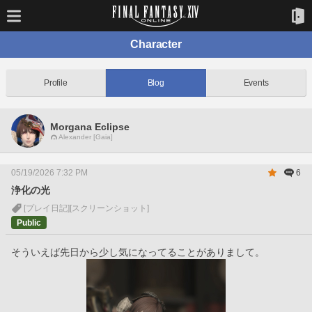
Character
Profile
Blog
Events
Morgana Eclipse
Alexander [Gaia]
05/19/2026 7:32 PM
6
浄化の光
[プレイ日記]
[スクリーンショット]
Public
そういえば先日から少し気になってることがありまして。