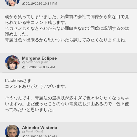
05/19/2026 10:34 PM
朝から笑ってしまいました、始業前の会社で同僚から変な目で見
られている中コメント残します。
ヒカセンじゃなきゃわからない面白さなので同僚に説明するのは
諦めました。
青魔は色々出来るから思いついたら試してみたくなりますよね。
Morgana Eclipse
Alexander [Gaia]
05/20/2026 9:47 AM
L'achesisさま
コメントありがとうございます。
そうなんです。青魔法の選択肢が多すぎて色々やりたくなっちゃ
いますね。まだ使ったことのない青魔法も沢山あるので、色々使
ってみたいと思いました。
Akineko Wisteria
Fenrir [Gaia]
05/20/2026 10:30 AM