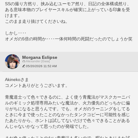
SSの撮り方然り、挟み込むユーモア然り、日記の全体構成然り、
ある意味本物のプレイヤースキルが確実に上がっている印象を受
けます。
このまま走り抜けてくださいね。
しかし‥‥
オメガの5倍の時間か‥‥一体何時間の死闘だったのでしょうか笑
Morgana Eclipse
Alexander [Gaia]
05/20/2026 11:52 AM
Akinekoさま
コメントありがとうございます。
青魔道士って色々できるのに、よく使う青魔法がマスクカーニバ
ルのギミック処理専用みたいな魔法か、火力優先のどっちかに偏
りがちになると思うんです。でも、オメガのラーニングをしてる
ときに今まで使ったことのなかったタンクコピーに可能性を感じ
たあたりから、ホントは試してないだけで色々できることがある
んじゃないかなって思ったのが発端でした。
まだ色々使ったことのない青魔法も多いので、暇なときにまた試