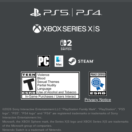
Privacy Notice
©2026 Sony Interactive Entertainment LLC."PlayStation Family Mark", "PlayStation", "PS5
logo", "PS5", "PS4 logo" and "PS4" are registered trademarks or trademarks of Sony
Interactive Entertainment Inc.
Microsoft, the XBOX Sphere mark, the Series X|S logo and XBOX Series X|S are trademarks
of the Microsoft group of companies.
Nintendo Switch is a trademark of Nintendo.