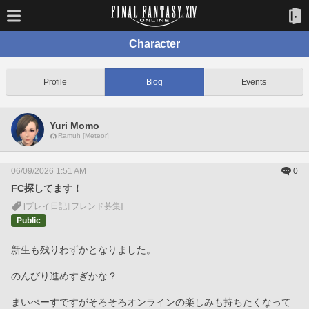
Character
Profile
Blog
Events
Yuri Momo
Ramuh [Meteor]
06/09/2026 1:51 AM
0
FC探してます！
[プレイ日記]
[フレンド募集]
Public
新生も残りわずかとなりました。
のんびり進めすぎかな？
まいぺーすですがそろそろオンラインの楽しみも持ちたくなって