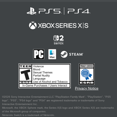
Privacy Notice
©2026 Sony Interactive Entertainment LLC."PlayStation Family Mark", "PlayStation", "PS5
logo", "PS5", "PS4 logo" and "PS4" are registered trademarks or trademarks of Sony
Interactive Entertainment Inc.
Microsoft, the XBOX Sphere mark, the Series X|S logo and XBOX Series X|S are trademarks
of the Microsoft group of companies.
Nintendo Switch is a trademark of Nintendo.