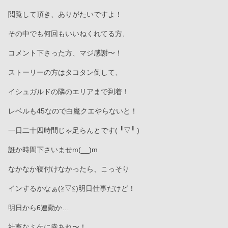
閲覧して頂き、ありがたいですよ！
その中でも何回もいいねくれてる方、
コメント下さった方、マジ感謝〜！
ストーリーの方はタコタン倒して、
イシュガルドの隣のエリアまで到着！
レベルも45なので白魔クエやらないと！
一日二十四時間じゃ足らんとです(⁠ ⁠╹⁠▽⁠╹⁠ ⁠)
誰か時間下さいませm(__)m
なかなか寝付けなかったら、こっそり
インするかなぁ(⁠≧⁠▽⁠≦⁠)明日仕事だけど！
明日から6連勤か…
社畜なミケに幸あれ〜！