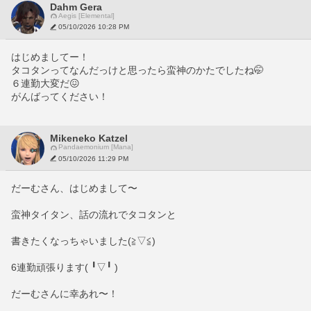
Dahm Gera
Aegis [Elemental]
05/10/2026 10:28 PM
はじめましてー！
タコタンってなんだっけと思ったら蛮神のかたでしたね🤭
６連勤大変だ😖
がんばってください！
Mikeneko Katzel
Pandaemonium [Mana]
05/10/2026 11:29 PM
だーむさん、はじめまして〜
蛮神タイタン、話の流れでタコタンと
書きたくなっちゃいました(⁠≧⁠▽⁠≦⁠)
6連勤頑張ります(⁠ ⁠╹⁠▽⁠╹⁠ ⁠)
だーむさんに幸あれ〜！