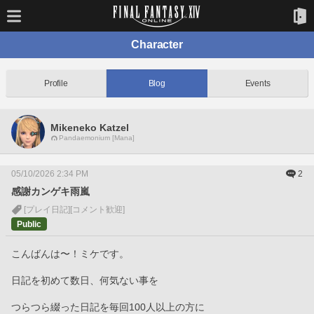
Character
Profile
Blog
Events
Mikeneko Katzel
Pandaemonium [Mana]
05/10/2026 2:34 PM
2
感謝カンゲキ雨嵐
[プレイ日記]
[コメント歓迎]
Public
こんばんは〜！ミケです。
日記を初めて数日、何気ない事を
つらつら綴った日記を毎回100人以上の方に