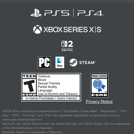
Privacy Notice
©2026 Sony Interactive Entertainment LLC."PlayStation Family Mark", "PlayStation", "PS5
logo", "PS5", "PS4 logo" and "PS4" are registered trademarks or trademarks of Sony
Interactive Entertainment Inc.
Microsoft, the XBOX Sphere mark, the Series X|S logo and XBOX Series X|S are trademarks
of the Microsoft group of companies.
Nintendo Switch is a trademark of Nintendo.