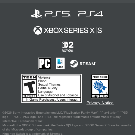
Privacy Notice
©2026 Sony Interactive Entertainment LLC."PlayStation Family Mark", "PlayStation", "PS5
logo", "PS5", "PS4 logo" and "PS4" are registered trademarks or trademarks of Sony
Interactive Entertainment Inc.
Microsoft, the XBOX Sphere mark, the Series X|S logo and XBOX Series X|S are trademarks
of the Microsoft group of companies.
Nintendo Switch is a trademark of Nintendo.