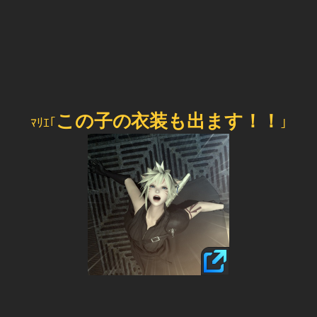
この子の衣装も出ます！！
ﾏﾘｴ｢
｣