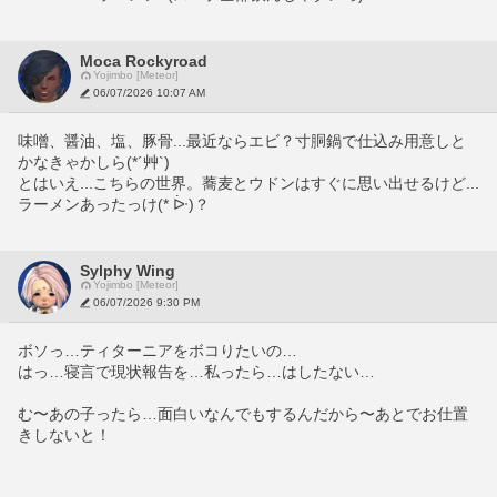
Moca Rockyroad
Yojimbo [Meteor]
06/07/2026 10:07 AM
味噌、醤油、塩、豚骨...最近ならエビ？寸胴鍋で仕込み用意しと
かなきゃかしら(*´艸`)
とはいえ...こちらの世界。蕎麦とウドンはすぐに思い出せるけど...
ラーメンあったっけ(* ᐕ)？
Sylphy Wing
Yojimbo [Meteor]
06/07/2026 9:30 PM
ボソっ…ティターニアをボコりたいの…
はっ…寝言で現状報告を…私ったら…はしたない…
む〜あの子ったら…面白いなんでもするんだから〜あとでお仕置
きしないと！