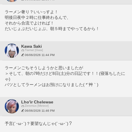
ラーメン奢り？いいっすよ！
明後日夜中２時に仕事終わるんで、
それから合流でよければ！
だいじょぶだいじょぶ、朝５時までやってるから！
Kawa Saki
Tiamat [Gaia]
06/06/2026 11:44 PM
ラーメンごちそうしようかと思いましたが
＞そして、朝の7時だけど8日(土)分の日記です！！(寝落ちしたに
ゃ)
バツとしてラーメンはお預けになりました( *´艸｀)
Lho'ir Chelewae
Zeromus [Meteor]
06/06/2026 11:46 PM
予言(´･ω･`)？要望なんじゃ(´･ω･`)？