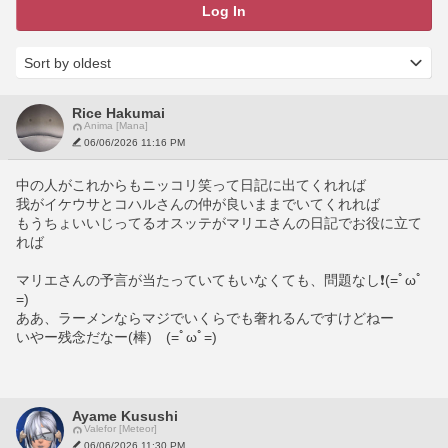
Log In
Rice Hakumai
Anima [Mana]
06/06/2026 11:16 PM
中の人がこれからもニッコリ笑って日記に出てくれれば
我がイケウサとコハルさんの仲が良いままでいてくれれば
もうちょいいじってるオスッテがマリエさんの日記でお役に立て
れば
マリエさんの予言が当たっていてもいなくても、問題なし❗️(=ﾟωﾟ
=)
ああ、ラーメンならマジでいくらでも奢れるんですけどねー
いやー残念だなー(棒)　(=ﾟωﾟ=)
Ayame Kusushi
Valefor [Meteor]
06/06/2026 11:30 PM