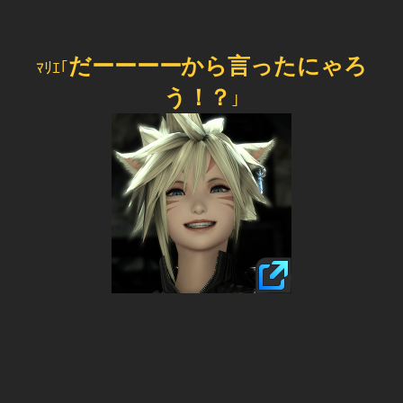
だーーーーから言ったにゃろ
ﾏﾘｴ｢
う！？
｣