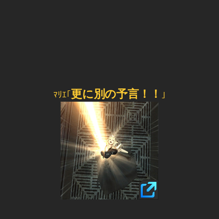
更に別の予言！！
ﾏﾘｴ｢
｣