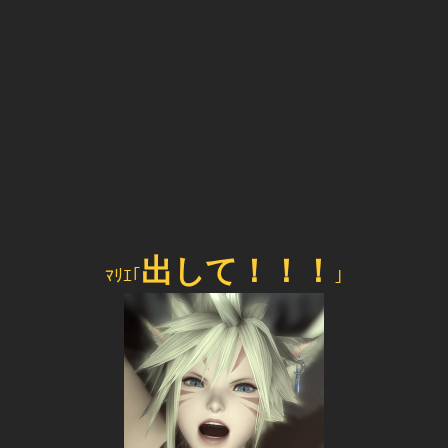
出して！！！
ﾏﾘｴ｢
｣