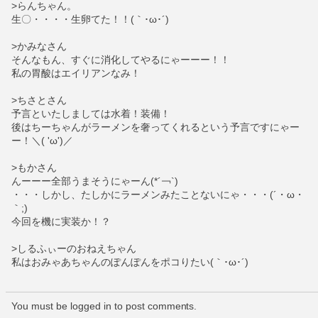
>らんちゃん。
生〇・・・・生卵てた！！(｀･ω･´)
>かみなさん
そんなもん、すぐに消化してやるにゃーーー！！
私の胃酸はエイリアンなみ！
>ちさとさん
予言といたしましては水着！装備！
後はちーちゃんがラーメンを奢ってくれるという予言ですにゃー
ー！＼( 'ω')／
>もかさん
んーーー全部うまそうにゃーん(*´￢`)
・・・しかし、たしかにラーメンみたことないにゃ・・・(´・ω・
｀;)
今回を機に実装か！？
>しるふぃーのおねえちゃん
私はおみゃあちゃんのぽんぽんをポコりたい(｀･ω･´)
You must be logged in to post comments.