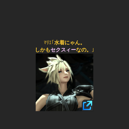
ﾏﾘｴ｢
水着にゃん。
しかも
セクスィー
なの。
｣