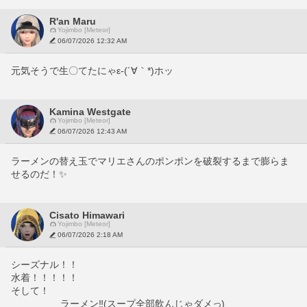
R'an Maru
Yojimbo [Meteor]
06/07/2026 12:32 AM
元気そうで生〇てたにゃε-(´∀｀*)ホッ
Kamina Westgate
Yojimbo [Meteor]
06/07/2026 12:43 AM
ラーメンの替え玉でマリエさんのポンポンを破裂するまで膨らま
せるのだ！✨
Cisato Himawari
Yojimbo [Meteor]
06/07/2026 2:18 AM
シーズナル！！
水着！！！！！
そして！　　
                  ラーメン‼️(スープ全部飲んじゃダメっ)