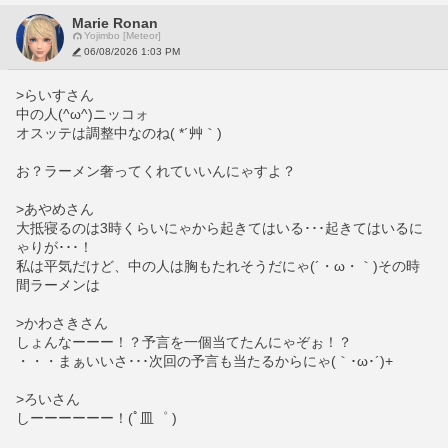
Marie Ronan
Yojimbo [Meteor]
06/08/2026 1:03 PM
>らいすさん
中の人(^ω^)ニッコォ
オスッテは調整中なのね( *´艸｀)
お？ラーメン奢ってくれていいんにゃすよ？
>あやめさん
大抵寝るのは3時くらいにゃから起きてはいる･･･起きてはいるに
ゃりが･･･！
私は平気だけど、中の人は胸もたれそうだにゃ(´・ω・｀)その時
間ラーメンは
>かわさきさん
しょんなーーー！？予言を一個当てたんにゃぞぉ！？
・・・まぁいいさ･･･次回の予言も当たるからにゃ(｀･ω･´)+
>ろいさん
しーーーーーー！(ﾟ皿゜ )