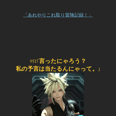
「あれやりこれ取り冒険記録！」
言ったにゃろう？
ﾏﾘｴ｢
私の予言は当たるんにゃって。
｣