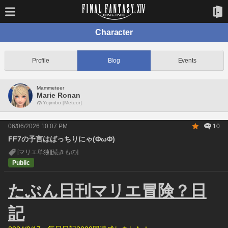
Character
Profile
Blog
Events
Mammeteer
Marie Ronan
Yojimbo [Meteor]
06/06/2026 10:07 PM
10
FF7の予言はばっちりにゃ(ΦωΦ)
[マリエ単独]
[続きもの]
Public
たぶん日刊マリエ冒険？日
記