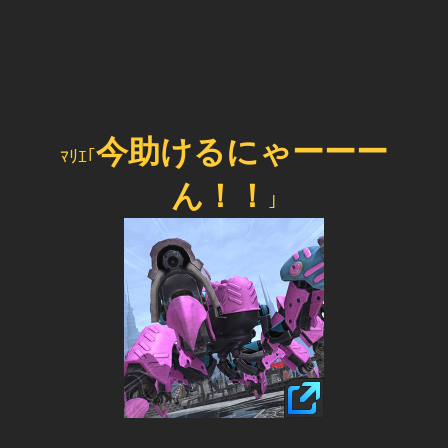
今助けるにゃーーー
ﾏﾘｴ｢
ん！！
｣