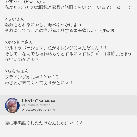
ゃす･･･｡ﾟ(P'ω｀q)ﾟ｡
私がだぶったのは眼鏡と家具と譜面くらいで･･･いる？(´・ω・｀;)
>もかさん
塩分もとれるにゃし、海水ぶっかけよう！
それにしても、この痛がるふりするエモ欲しい･･･(ΦωΦ)
>かわさきさん
ウルトラポーション、色がオレンジにゃんだもん！！
そして、なんでも連れ込もうとするにゃすね(´ﾟдﾟ｀)逮捕したほう
がいいのかにゃ？
>ららちょん
フライングかにゃ？(*´ω｀*)
わざわざ来てくれてありがとにゃ！
Lho'ir Chelewae
Zeromus [Meteor]
06/15/2026 7:41 PM
更に事態酷くしただけなんじゃ(´･ω･`)？