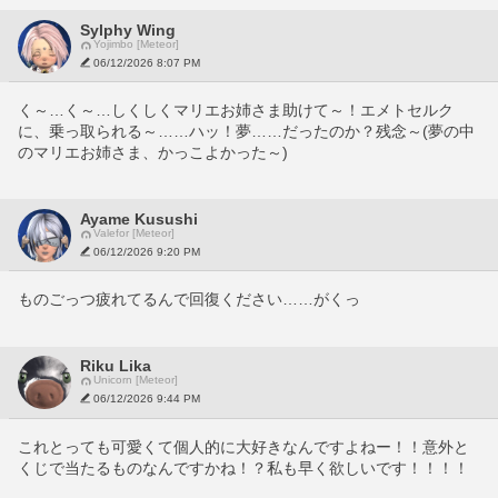
Sylphy Wing
Yojimbo [Meteor]
06/12/2026 8:07 PM
く～…く～…しくしくマリエお姉さま助けて～！エメトセルク
に、乗っ取られる～……ハッ！夢……だったのか？残念～(夢の中
のマリエお姉さま、かっこよかった～)
Ayame Kusushi
Valefor [Meteor]
06/12/2026 9:20 PM
ものごっつ疲れてるんで回復ください……がくっ
Riku Lika
Unicorn [Meteor]
06/12/2026 9:44 PM
これとっても可愛くて個人的に大好きなんですよねー！！意外と
くじで当たるものなんですかね！？私も早く欲しいです！！！！