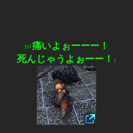
痛いよぉーーー！
ﾗﾗ｢
死んじゃうよぉーー！
｣