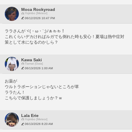
Moca Rockyroad
Yojimbo [Meteor]
06/12/2026 10:47 PM
ララさんがヾ(・ω・`;)ﾉぁゎゎ！
これくらいデカければルガでも倒れた時も安心！夏場は熱中症対
策として水になるのかしら？
Kawa Saki
Tiamat [Gaia]
06/13/2026 1:00 AM
お薬が
ウルトラポーションじゃないところが草
ララたん！
こちらで保護しましょうか？ｗ
Lala Erie
Yojimbo [Meteor]
06/13/2026 8:20 AM