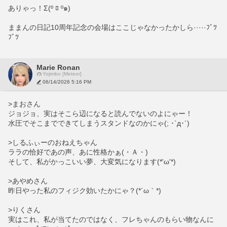
ありゃっ！Σ(º ﾛ º๑)
ままんの日記10周年記念の会場はここじゃなかったかしら·····ﾌﾞﾂ
ﾌﾞﾂ
Marie Ronan
Yojimbo [Meteor]
06/14/2026 5:16 PM
>まおさん
ジョジョ、実はそこら辺になると読んでないのよにゃー！
水圧でそこまでできてしまうスタンドなのかにゃ(; ･`д･´)
>しるふぃーのおねえちゃん
ララの恰好であの声、あに性格かぁ(・Ａ・)
そして、私がかっこいい夢、大変気になります(*'ω'*)
>あやめさん
昨日やった私のフィジク効いたかにゃ？(*´ω｀*)
>りくさん
実はこれ、私が当てたのではなく、フレちゃんのもらい物なんに