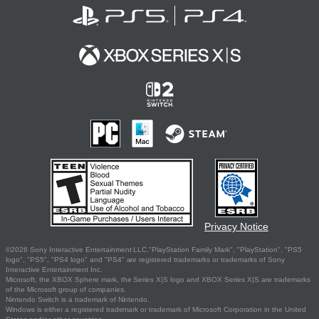
Privacy Notice
©2026 Sony Interactive Entertainment LLC."PlayStation Family Mark", "PlayStation", "PS5
logo", "PS5", "PS4 logo" and "PS4" are registered trademarks or trademarks of Sony
Interactive Entertainment Inc.
Microsoft, the XBOX Sphere mark, the Series X|S logo and XBOX Series X|S are trademarks
of the Microsoft group of companies.
Nintendo Switch is a trademark of Nintendo.
Windows is either a registered trademark or trademark of Microsoft Corporation in the United