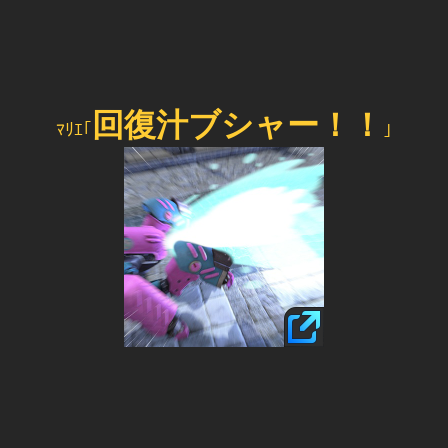
回復汁ブシャー！！
ﾏﾘｴ｢
｣