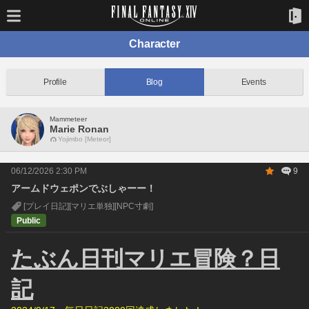
Character
Profile
Blog
Events
Mammeteer
Marie Ronan
Yojimbo [Meteor]
06/12/2026 2:30 PM
9
アームドウェポンでぶしゃーー！
[プレイ日記]
[マリエ単独]
[NPC寸劇]
Public
たぶん日刊マリエ冒険？日
記