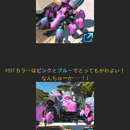
ﾏﾘｴ｢カラーは
ピンク
と
ブルー
でとってもかわよい！
なんちゅーか･･･！｣