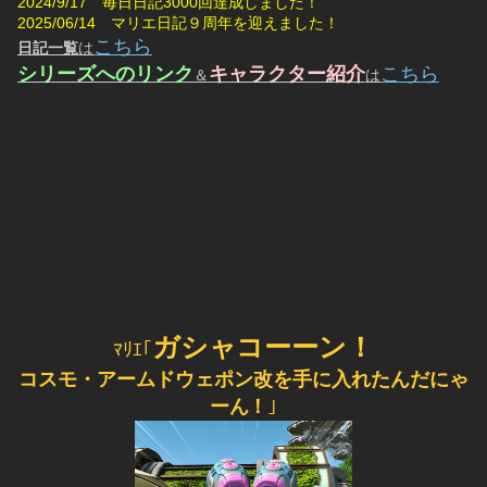
2024/9/17　毎日日記3000回達成しました！
2025/06/14　マリエ日記９周年を迎えました！
こちら
日記一覧
は
シリーズへのリンク
キャラクター紹介
こちら
＆
は
ガシャコーーン！
ﾏﾘｴ｢
コスモ・アームドウェポン改を手に入れたんだにゃ
ーん！
｣