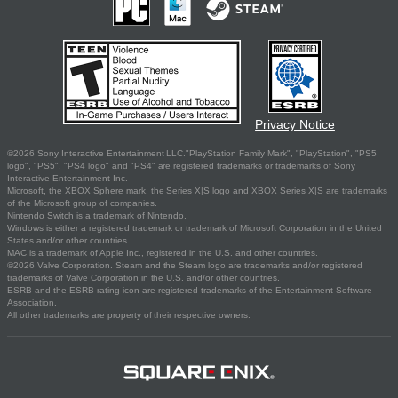
Privacy Notice
©2026 Sony Interactive Entertainment LLC."PlayStation Family Mark", "PlayStation", "PS5
logo", "PS5", "PS4 logo" and "PS4" are registered trademarks or trademarks of Sony
Interactive Entertainment Inc.
Microsoft, the XBOX Sphere mark, the Series X|S logo and XBOX Series X|S are trademarks
of the Microsoft group of companies.
Nintendo Switch is a trademark of Nintendo.
Windows is either a registered trademark or trademark of Microsoft Corporation in the United
States and/or other countries.
MAC is a trademark of Apple Inc., registered in the U.S. and other countries.
©2026 Valve Corporation. Steam and the Steam logo are trademarks and/or registered
trademarks of Valve Corporation in the U.S. and/or other countries.
ESRB and the ESRB rating icon are registered trademarks of the Entertainment Software
Association.
All other trademarks are property of their respective owners.