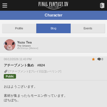
Character
Profile
Blog
Events
Yuzu Tea
The Unseen
Shinryu [Meteor]
06/12/2026 11:43 PM
0
アチーブメント集め #824
[アチーブメント]
[プレイ日記]
[レベリング]
Public
おはようございます。
素材が集まったらモーエン作っています。
ぼちぼち。