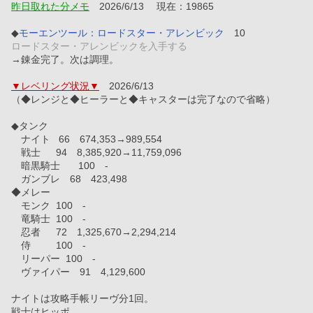
昨日取れた分メモ
　2026/6/13　 現在：19865
◆
モーエンツール：ロードスター・アレンビック
　10
ロードスター・アレンビックを入手する
→錬金完了。次は調理。
▼レベリング状況▼
　2026/6/13
（◆レンジと◆ヒーラーと◆キャスターは完了なので省略）
◆タンク
　ナイト	 66　674,353→989,554
　戦士　	94　8,385,920→11,759,096  
　暗黒騎士	100　- 
　ガンブレ　68　423,498　
◆メレー
　モンク	100　-
　竜騎士	100　-
　忍者	72　1,325,670→2,294,214
　侍	　　 100　-　
　リーパー  100　- 
　ヴァイパー　91　4,129,600 
ナイトは攻略手帳リーヴ分1回。
戦士はヒッポ。