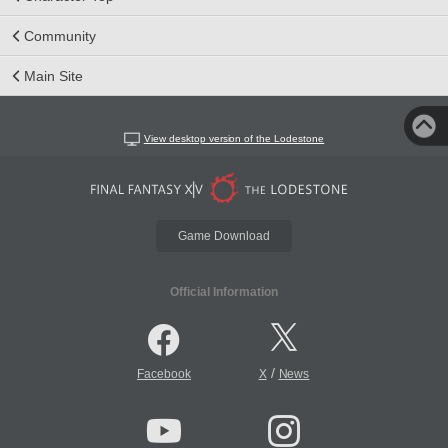
Community
Main Site
View desktop version of the Lodestone
Game Download
Official Information
/
Facebook
X
News