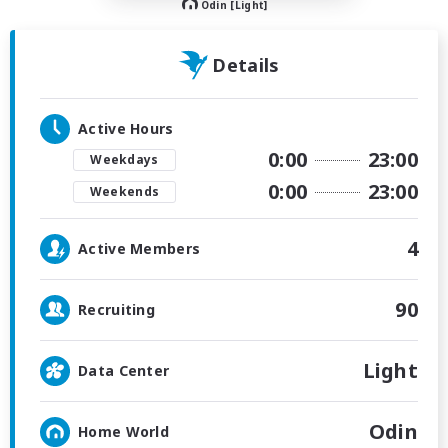
Odin [Light]
Details
Active Hours
0:00
23:00
Weekdays
0:00
23:00
Weekends
4
Active Members
90
Recruiting
Light
Data Center
Odin
Home World