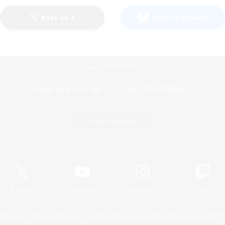
Post on X
Post on Bluesky
Mobile Version
Game Download
Official Information
X
/
News
YouTube
Instagram
Twitch
Policies
Privacy Notice
Cookies Notice
Do Not Sell or Share My P