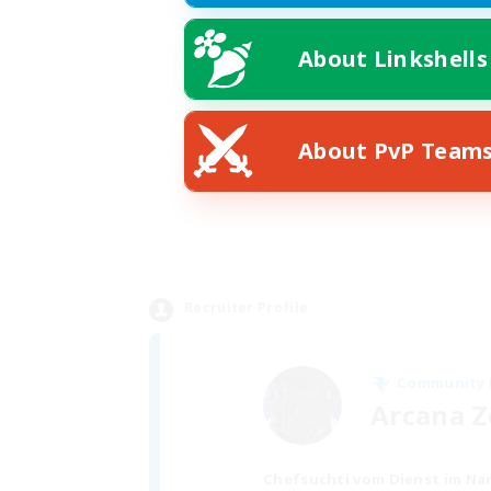
About Linkshells
About PvP Team
Recruiter Profile
Community
Arcana 
Chefsuchti vom Dienst im Na