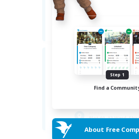
Gerne laden wir auch im RL zu 
sofern es Zeit und Umstände e
Außerdem bieten wir Neulingen
Step 1
Find a Communit
Formed
04/07/2014
Address
Plot 60, 12 Ward, Shi
About Free Comp