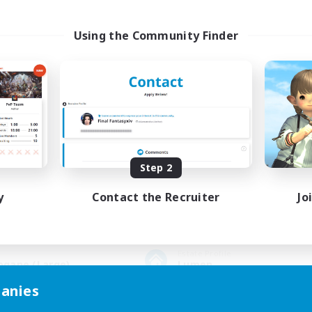
Gildentreffen ein, 
rlauben.
Using the Community Finder
 auch Hilfe an, sei es bei Fragen oder Dungeon-Runs.
Group Profile
Step 2
y
Contact the Recruiter
Jo
Active Members
Rank
84
30
Estate Profile
rogane (Large)
Lumen
anies