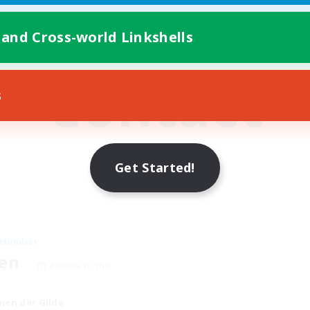
 and Cross-world Linkshells
Contact
s
Apply Below!
Get Started!
 Member
Zen
Zodiark [Light]
men der Gilde