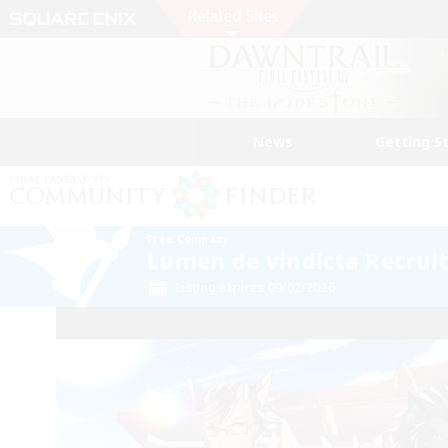
News
Getting S
Free Company
Lumen de vindicta Recrui
Listing expires 09/02/2026