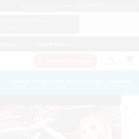
English (US)
View Your Character Profile
Log In
andings
Help & Support
New Recruitment
Watchlist
Guide
Details
Group Profile
Recruiter Profile
Comments