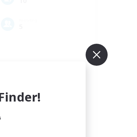
10
Recruiting
5
-back
#Hunts
inder!
s
 in Gebrauch).