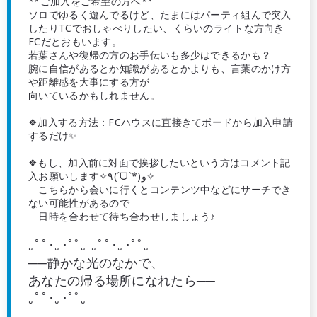
**ご加入をご希望の方へ**
ソロでゆるく遊んでるけど、たまにはパーティ組んで突入
したりTCでおしゃべりしたい、くらいのライトな方向き
FCだとおもいます。
若葉さんや復帰の方のお手伝いも多少はできるかも？
腕に自信があるとか知識があるとかよりも、言葉のかけ方
や距離感を大事にする方が
向いているかもしれません。
❖加入する方法：FCハウスに直接きてボードから加入申請
するだけ✨
❖もし、加入前に対面で挨拶したいという方はコメント記
入お願いします✧٩(ˊᗜˋ*)و✧
こちらから会いに行くとコンテンツ中などにサーチでき
ない可能性があるので
日時を合わせて待ち合わせしましょう♪
｡ﾟﾟ･｡･ﾟﾟ｡ ｡ﾟﾟ･｡･ﾟﾟ｡
──静かな光のなかで、
あなたの帰る場所になれたら──
｡ﾟﾟ･｡･ﾟﾟ｡