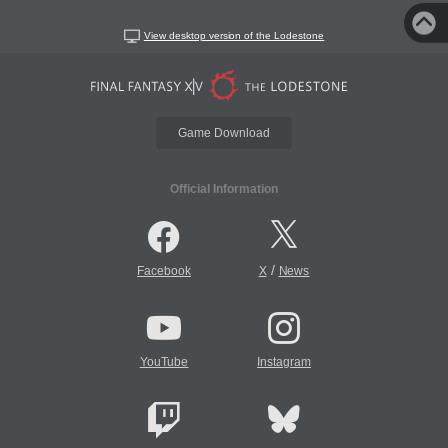
View desktop version of the Lodestone
Game Download
Official Information
/
Facebook
X
News
YouTube
Instagram