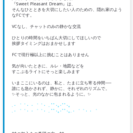
『Sweet Pleasant Dream』は、
そんなひとときを大切にしたい人のための、隠れ家のよう
なFCです。
VCなし、チャットのみの静かな交流
ひとりの時間をいちばん大切にしてほしいので
挨拶タイミングはおまかせします
FCで現行極以上に挑むことはありません
気が向いたときに、ルレ・地図などを
すこぶるライトにそっと楽しみます
いまここにいるのは、私と、たまに立ち寄る仲間──
誰にも急かされず、静かに、それぞれのリズムで。
✨そっと、光のなかに包まれるように。✨
.・゜゜・・゜゜・．ﾟﾟ･｡･ﾟﾟ･｡
.・゜゜・・゜゜・．ﾟﾟ･｡･ﾟﾟ･｡.・゜゜・・゜