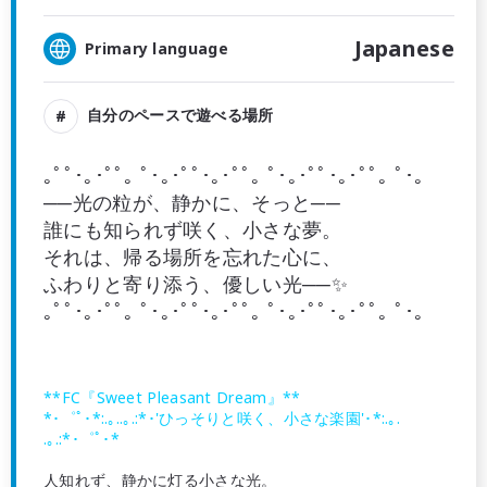
Japanese
Primary language
自分のペースで遊べる場所
｡ﾟﾟ･｡･ﾟﾟ｡ ﾟ･｡･ﾟﾟ･｡･ﾟﾟ｡ ﾟ･｡･ﾟﾟ･｡･ﾟﾟ｡ ﾟ･｡
──光の粒が、静かに、そっと──
誰にも知られず咲く、小さな夢。
それは、帰る場所を忘れた心に、
ふわりと寄り添う、優しい光──✨
｡ﾟﾟ･｡･ﾟﾟ｡ ﾟ･｡･ﾟﾟ･｡･ﾟﾟ｡ ﾟ･｡･ﾟﾟ･｡･ﾟﾟ｡ ﾟ･｡
**FC『Sweet Pleasant Dream』**
*･゜ﾟ･*:.｡..｡.:*･'ひっそりと咲く、小さな楽園'･*:.｡.
.｡.:*･゜ﾟ･*
人知れず、静かに灯る小さな光。