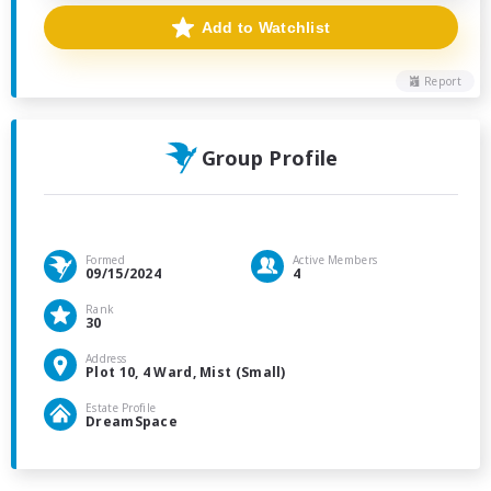
Add to Watchlist
Report
Group Profile
Formed
Active Members
09/15/2024
4
Rank
30
Address
Plot 10, 4 Ward, Mist (Small)
Estate Profile
DreamSpace