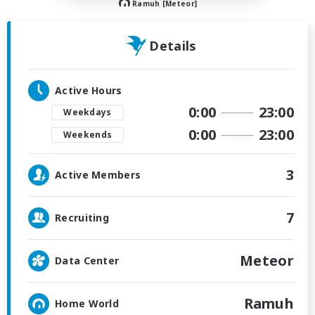
Ramuh [Meteor]
Details
Active Hours
0:00
23:00
Weekdays
0:00
23:00
Weekends
3
Active Members
7
Recruiting
Meteor
Data Center
Ramuh
Home World