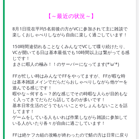
【～最近の状況～】
8月1日現在平均5名前後の方がVCに参加されて主に雑談で
楽しくおしゃべりしながら自由に楽しく過ごしています！
150時間途切れることなくみんなでVCして喋り続けたり、
VCが開いてる日は基本最低でも10時間以上は繋がってる感
じです！
まさに暇人の極み！！のサーバーになってます(*'ω'*)
FFが忙しい時はみんなでFFをやってますが、FFが暇な時
は基本雑談メインでだらだらおしゃべりしながら他ゲーを
遊んでる感じです！
暇やな～何する～？的な感じでその時暇な人らが目的もな
く入ってきてだらだら話してるのが多いです！
基本日常生活のどうでもいいことやしょんもないことを話
してます！
ゲームをしている人もいれば作業しながら雑談に参加して
いる人がいたり各々が自由に過ごしています！
FFは絶ケフカ組の攻略が終わったので鯖の方は日常に戻り