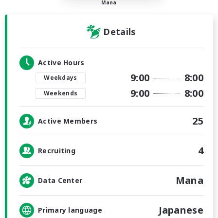
Mana
Details
Active Hours
9:00
8:00
Weekdays
9:00
8:00
Weekends
25
Active Members
4
Recruiting
Mana
Data Center
Japanese
Primary language