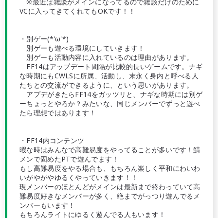
※最近は雑談がメインになってるので雑談だけのために
VCに入ってきてくれてもOKです！！
・別ゲー(*'ω'*)
別ゲーも遊べる環境にしていきます！
別ゲーも活動内容に入れているのは理由があります。
FF14はアップデート間隔が比較的長いゲームです。ナギ
な時期にもCWLSに所属、活動し、末永く身内と呼べる人
たちとの交流ができるように、という思いがあります。
アプデがきたらFF14をガッツリと、ナギな時期には別ゲ
ーちょっとやろか？みたいな、同じメンバーでずっと遊べ
たら理想ではあります！
・FF14内コンテンツ
暇な時はみんなで高難易度をやってることが多いです！鯖
メンで固めたPTで遊んでます！
もし高難易度をやる場合も、もちろん楽しく平和にわいわ
いがやがやゆるくやっていきます！！
現メンバーのほとんどがメインは最新まで終わっていて高
難易度好きなメンバーが多く、絶までがっつり遊んでるメ
ンバーもいます！
もちろんライトにゆるく遊んでる人もいます！