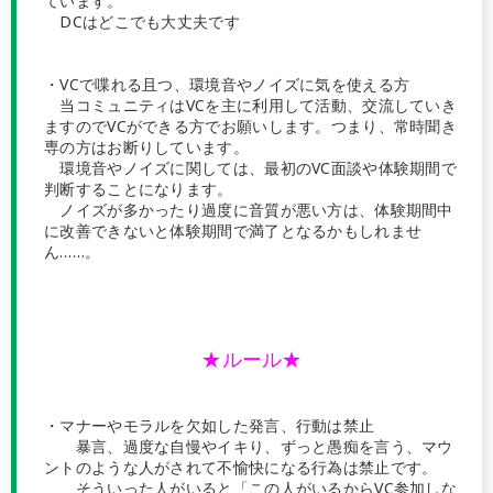
ています。
DCはどこでも大丈夫です
・VCで喋れる且つ、環境音やノイズに気を使える方
当コミュニティはVCを主に利用して活動、交流していき
ますのでVCができる方でお願いします。つまり、常時聞き
専の方はお断りしています。
環境音やノイズに関しては、最初のVC面談や体験期間で
判断することになります。
ノイズが多かったり過度に音質が悪い方は、体験期間中
に改善できないと体験期間で満了となるかもしれませ
ん……。
★ルール★
・マナーやモラルを欠如した発言、行動は禁止
暴言、過度な自慢やイキり、ずっと愚痴を言う、マウ
ントのような人がされて不愉快になる行為は禁止です。
そういった人がいると「この人がいるからVC参加しな