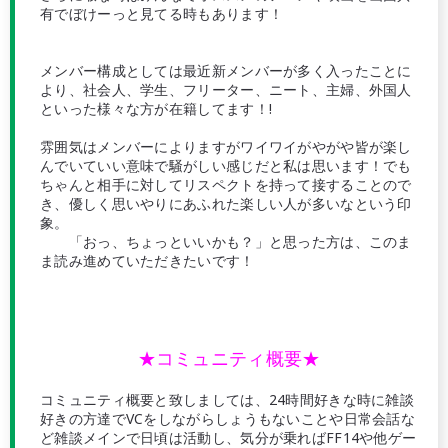
有でぼけーっと見てる時もあります！
メンバー構成としては最近新メンバーが多く入ったことに
より、社会人、学生、フリーター、ニート、主婦、外国人
といった様々な方が在籍してます！!
雰囲気はメンバーによりますがワイワイがやがや皆が楽し
んでいていい意味で騒がしい感じだと私は思います！でも
ちゃんと相手に対してリスペクトを持って接することので
き、優しく思いやりにあふれた楽しい人が多いなという印
象。
「おっ、ちょっといいかも？」と思った方は、このま
ま読み進めていただきたいです！
★コミュニティ概要★
コミュニティ概要と致しましては、24時間好きな時に雑談
好きの方達でVCをしながらしょうもないことや日常会話な
ど雑談メインで日頃は活動し、気分が乗ればFF14や他ゲー