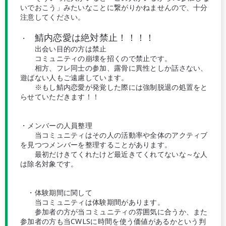
いでおこう」みたいなことに繋がりかねませんので、十分
注意してください。
鯖内恋愛は絶対禁止！！！！
・
出会い目的の方は禁止
コミュニティの崩壊を招くので禁止です。
相方、フレ同士の参加、露骨に異性としか話さない、
遊ばない人もご遠慮しています。
※もし鯖内恋愛が発覚した際には強制脱退の処置をと
らせていただきます！！
・メンバーの人員整理
当コミュニティはその人の活動率や全体のアクティブ
を見つつメンバーを整理することがあります。
最初だけきてくれたけど最近きてくれてないな～な人
は除名対象です。
・体験期間に関して
当コミュニティは体験期間があります。
参加者の方が当コミュニティの雰囲気に合うか、また
参加者の方も当CWLSに時間を使う価値があるかという判