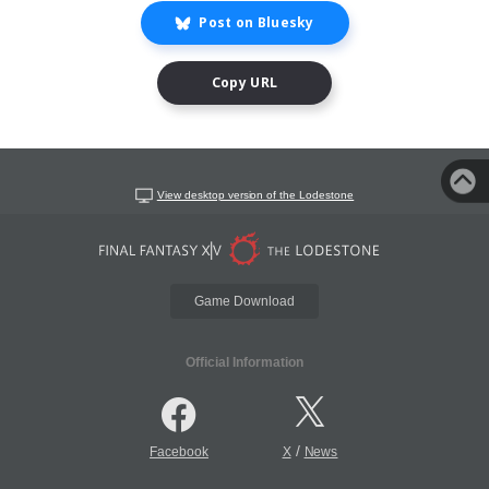
Post on Bluesky
Copy URL
View desktop version of the Lodestone
Game Download
Official Information
/
Facebook
X
News