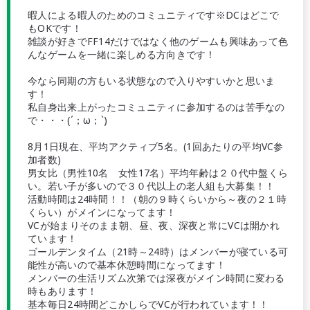
暇人による暇人のためのコミュニティです※DCはどこで
もOKです！
雑談が好きでFF14だけではなく他のゲームも興味あって色
んなゲームを一緒に楽しめる方向きです！
今なら同期の方もいる状態なので入りやすいかと思いま
す！
私自身出来上がったコミュニティに参加するのは苦手なの
で・・・(´；ω；`)
8月1日現在、平均アクティブ5名。(1回あたりの平均VC参
加者数)
男女比（男性10名 女性17名）平均年齢は２０代中盤くら
い。若い子が多いので３０代以上の老人組も大募集！！
活動時間は24時間！！（朝の９時くらいから～夜の２１時
くらい）がメインになってます！
VCが始まりそのまま朝、昼、夜、深夜と常にVCは開かれ
ています！
ゴールデンタイム（21時～24時）はメンバーが寝ている可
能性が高いので基本休憩時間になってます！
メンバーの生活リズム次第では深夜がメイン時間に変わる
時もあります！
基本毎日24時間どこかしらでVCが行われています！！