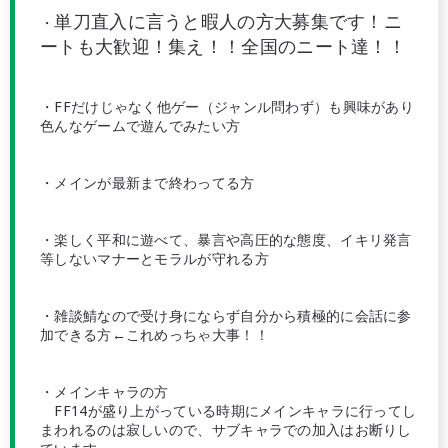
単刀直入に言うと暇人の方大募集です！ニ
・
ートも大歓迎！集え！！全国のニート達！！
・FFだけじゃなく他ゲー（ジャンル問わず）も興味があり
色んなゲームで遊んでみたい方
・メインが最新まで終わってる方
・楽しく平和に遊べて、暴言や高圧的な態度、イキリ発言
等しないマナーとモラルが守れる方
・雑談鯖なので受け身にならず自分から積極的に会話に参
加できる方←これめっちゃ大事！！
・メインキャラの方
FF14が盛り上がっている時期にメインキャラに行ってし
まわれるのは寂しいので、サブキャラでの加入はお断りし