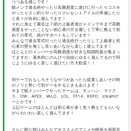
つつある感じです！
鯖メンで過去絶やったり高難易度に遊びに行ったりコスモ
やったりヌシ釣りやったりクレセントアイルの準備したり
と各々が自由に遊んでます！
それに加えて最近は７絶の上級者達がメインで今まで高難
易度をやったことない初心者の方を優しく丁寧に教えて初
めての零式、絶のサポートをしています！
みんなで過去零式行ったり過去絶行ったりして上級者と初
心者の壁を無くし笑いあいながら楽しく遊んでます！
ほとんどのメンバーが高難易度が好きな戦闘民族が集まっ
てますが、基本的にのんびり自由にゆるく遊んでるので同
じようにゆるく楽しく遊びたい方大歓迎！！
別ゲーでおもしろそうなやつがあったら提案しあいその時
のノリと勢いで別ゲーをやるときもあります！
今まで鯖メンバーでやったゲームは、モンハン、マイク
ラ、OW、APEX、VALO、LOL、FF14、REPO、steamゲ
ーとかです！
上記ゲームのほとんどは初心者が多く色々教えてもらいな
がらわいわい楽しく遊んでます！
さらに暇な時はみんなでオススメのアニメや映画を画面共