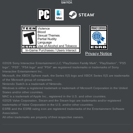
Privacy Notice
©2026 Sony Interactive Entertainment LLC."PlayStation Family Mark", "PlayStation", "PS5
logo", "PS5", "PS4 logo" and "PS4" are registered trademarks or trademarks of Sony
Interactive Entertainment Inc.
Microsoft, the XBOX Sphere mark, the Series X|S logo and XBOX Series X|S are trademarks
of the Microsoft group of companies.
Nintendo Switch is a trademark of Nintendo.
Windows is either a registered trademark or trademark of Microsoft Corporation in the United
States and/or other countries.
MAC is a trademark of Apple Inc., registered in the U.S. and other countries.
©2026 Valve Corporation. Steam and the Steam logo are trademarks and/or registered
trademarks of Valve Corporation in the U.S. and/or other countries.
ESRB and the ESRB rating icon are registered trademarks of the Entertainment Software
Association.
All other trademarks are property of their respective owners.