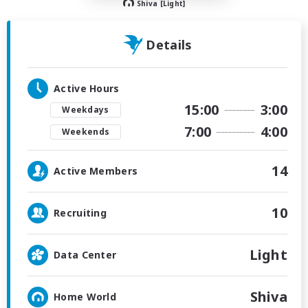
Shiva [Light]
Details
Active Hours
15:00
3:00
Weekdays
7:00
4:00
Weekends
14
Active Members
10
Recruiting
Light
Data Center
Shiva
Home World