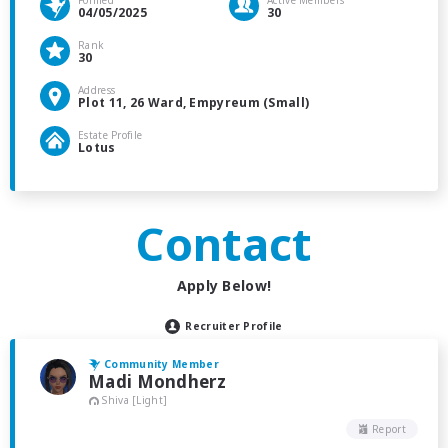
Formed
Active Members
04/05/2025
30
Rank
30
Address
Plot 11, 26 Ward, Empyreum (Small)
Estate Profile
Lotus
Contact
Apply Below!
Recruiter Profile
Community Member
Madi Mondherz
Shiva [Light]
Report