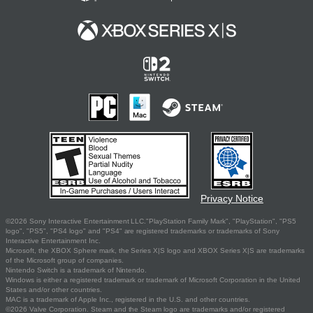
Privacy Notice
©2026 Sony Interactive Entertainment LLC."PlayStation Family Mark", "PlayStation", "PS5
logo", "PS5", "PS4 logo" and "PS4" are registered trademarks or trademarks of Sony
Interactive Entertainment Inc.
Microsoft, the XBOX Sphere mark, the Series X|S logo and XBOX Series X|S are trademarks
of the Microsoft group of companies.
Nintendo Switch is a trademark of Nintendo.
Windows is either a registered trademark or trademark of Microsoft Corporation in the United
States and/or other countries.
MAC is a trademark of Apple Inc., registered in the U.S. and other countries.
©2026 Valve Corporation. Steam and the Steam logo are trademarks and/or registered