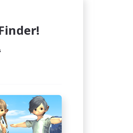
き」
inder!
s