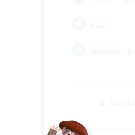
19:
Data Center
Gaia
Primary language
Japanese / E
★ Stel