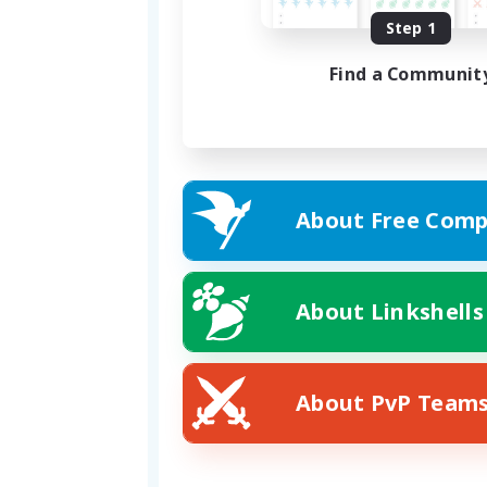
Step 1
Find a Communit
About Free Comp
About Linkshells
About PvP Team