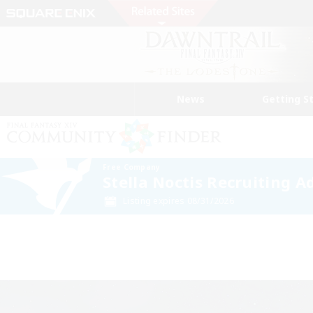
News
Getting S
Free Company
Stella Noctis Recruiting 
Listing expires 08/31/2026