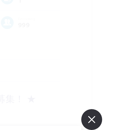
1
Recruiting
999
バー募集！ ★