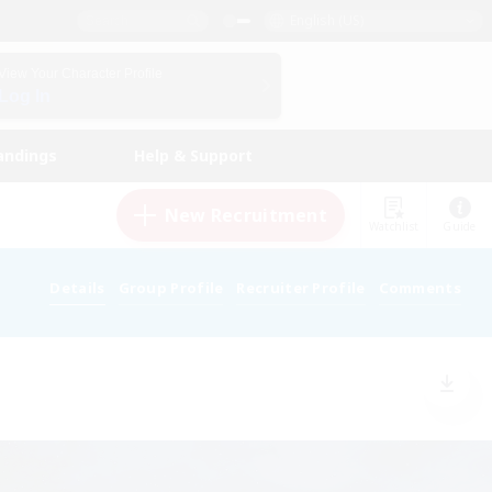
English (US)
View Your Character Profile
Log In
andings
Help & Support
New Recruitment
Watchlist
Guide
Details
Group Profile
Recruiter Profile
Comments