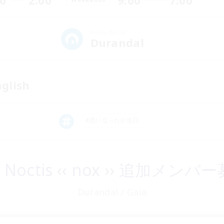
00
2:00
9:00
7:00
Home World
Durandal
nglish
#思い立ったが吉日
la Noctis ‹‹ nox ›› 追加メン
Durandal / Gaia