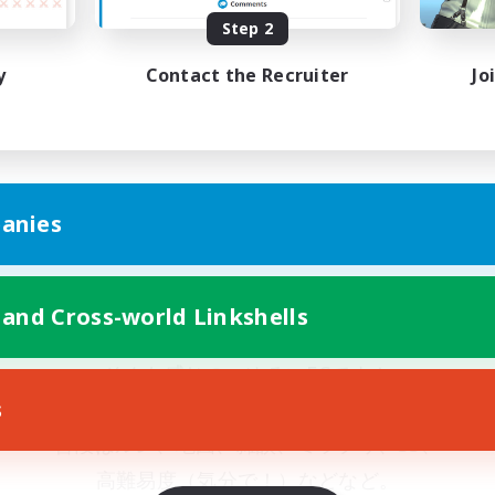
Step 2
です。
y
Contact the Recruiter
Jo
ゲームに義務はありません。だいじ。
毎日ログインしなくても大丈夫。
anies
チャットに参加しない日があっても大丈夫。
遊びたい時に遊んで、休みたい時はちゃんと休む。
 and Cross-world Linkshells
そんな感じの、ゆるいFCです！
s
普段はルレ、地図、雑談、ミラプリ、SS、
高難易度（気分で！）などなど。