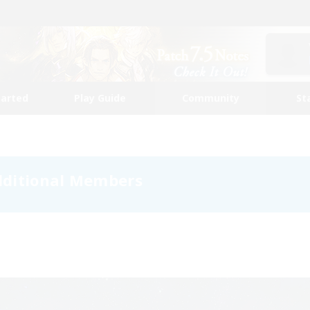
tarted
Play Guide
Community
St
Additional Members