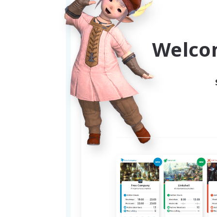
「
Welco