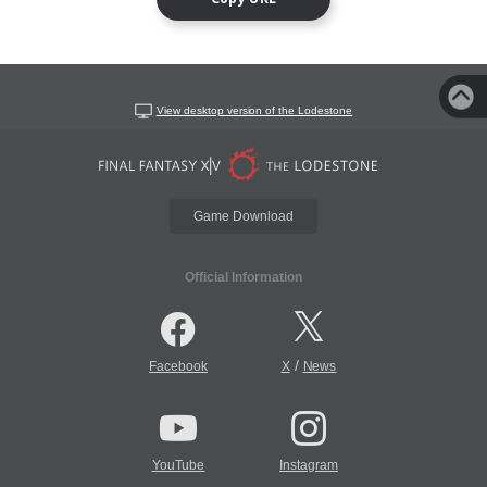
View desktop version of the Lodestone
Game Download
Official Information
/
Facebook
X
News
YouTube
Instagram