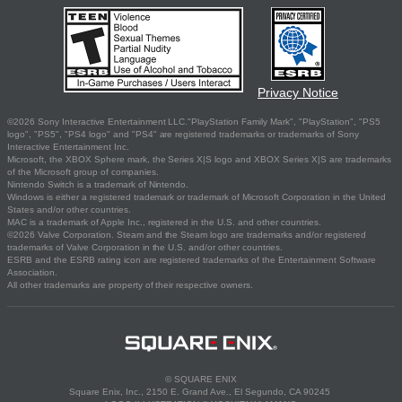
Privacy Notice
©2026 Sony Interactive Entertainment LLC."PlayStation Family Mark", "PlayStation", "PS5
logo", "PS5", "PS4 logo" and "PS4" are registered trademarks or trademarks of Sony
Interactive Entertainment Inc.
Microsoft, the XBOX Sphere mark, the Series X|S logo and XBOX Series X|S are trademarks
of the Microsoft group of companies.
Nintendo Switch is a trademark of Nintendo.
Windows is either a registered trademark or trademark of Microsoft Corporation in the United
States and/or other countries.
MAC is a trademark of Apple Inc., registered in the U.S. and other countries.
©2026 Valve Corporation. Steam and the Steam logo are trademarks and/or registered
trademarks of Valve Corporation in the U.S. and/or other countries.
ESRB and the ESRB rating icon are registered trademarks of the Entertainment Software
Association.
All other trademarks are property of their respective owners.
© SQUARE ENIX
Square Enix, Inc., 2150 E. Grand Ave., El Segundo, CA 90245