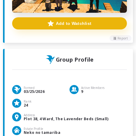
Add to Watchlist
Report
Group Profile
Formed
Active Members
03/25/2026
9
Rank
24
Address
Plot 38, 4 Ward, The Lavender Beds (Small)
Estate Profile
Neko no tamariba