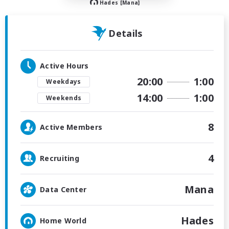
Hades [Mana]
Details
Active Hours
20:00
1:00
Weekdays
14:00
1:00
Weekends
8
Active Members
4
Recruiting
Mana
Data Center
Hades
Home World