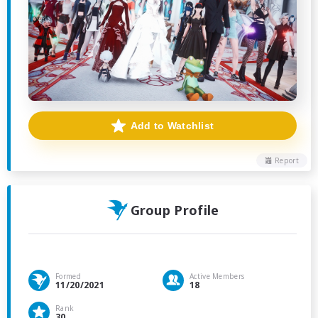
Add to Watchlist
Report
Group Profile
Formed
Active Members
11/20/2021
18
Rank
30