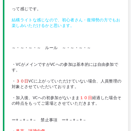
って感じです。
結構ライトな感じなので、初心者さん・復帰勢の方でもお
楽しみいただけるかと思います。
～・～・～・～ ルール ～・～・～・～
・VCがメインですがVCへの参加は基本的には自由参加で
す。
・
３０日
VCに上がっていただけていない場合、人員整理の
対象とさせていただいております。
・加入後、VCへの初参加がないまま
１０日
経過した場合そ
の時点をもってご退場とさせていただきます。
ー+－+－+－ 禁止事項 ー+－+－+－
・
暴言、誹謗中傷