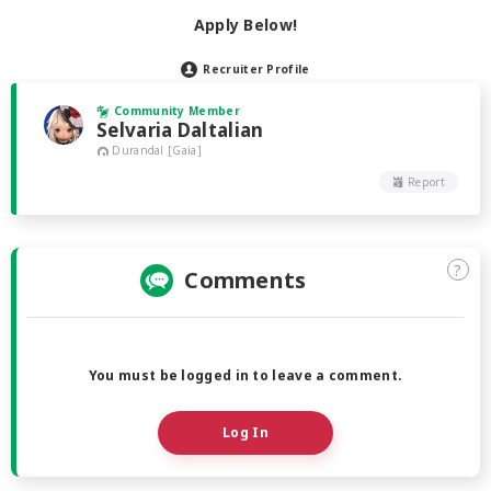
Apply Below!
Recruiter Profile
Community Member
Selvaria Daltalian
Durandal [Gaia]
Report
?
Comments
You must be logged in to leave a comment.
Log In