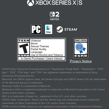
Privacy Notice
©2026 Sony Interactive Entertainment LLC."PlayStation Family Mark", "PlayStation", "PS5
logo", "PS5", "PS4 logo" and "PS4" are registered trademarks or trademarks of Sony
Interactive Entertainment Inc.
Microsoft, the XBOX Sphere mark, the Series X|S logo and XBOX Series X|S are trademarks
of the Microsoft group of companies.
Nintendo Switch is a trademark of Nintendo.
Windows is either a registered trademark or trademark of Microsoft Corporation in the United
States and/or other countries.
MAC is a trademark of Apple Inc., registered in the U.S. and other countries.
©2026 Valve Corporation. Steam and the Steam logo are trademarks and/or registered
trademarks of Valve Corporation in the U.S. and/or other countries.
ESRB and the ESRB rating icon are registered trademarks of the Entertainment Software