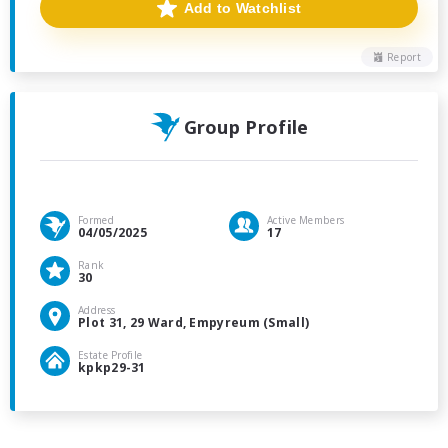
Add to Watchlist
Report
Group Profile
Formed
Active Members
04/05/2025
17
Rank
30
Address
Plot 31, 29 Ward, Empyreum (Small)
Estate Profile
kpkp29-31