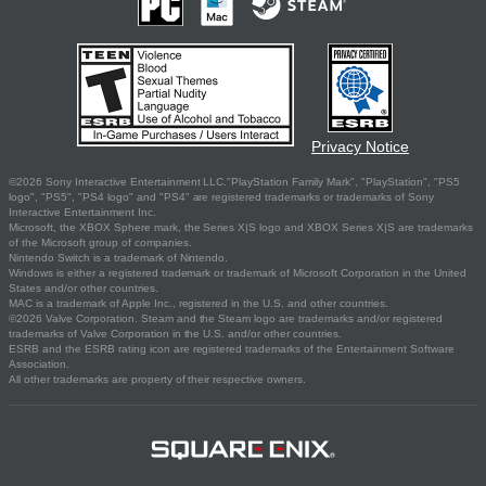
Privacy Notice
©2026 Sony Interactive Entertainment LLC."PlayStation Family Mark", "PlayStation", "PS5
logo", "PS5", "PS4 logo" and "PS4" are registered trademarks or trademarks of Sony
Interactive Entertainment Inc.
Microsoft, the XBOX Sphere mark, the Series X|S logo and XBOX Series X|S are trademarks
of the Microsoft group of companies.
Nintendo Switch is a trademark of Nintendo.
Windows is either a registered trademark or trademark of Microsoft Corporation in the United
States and/or other countries.
MAC is a trademark of Apple Inc., registered in the U.S. and other countries.
©2026 Valve Corporation. Steam and the Steam logo are trademarks and/or registered
trademarks of Valve Corporation in the U.S. and/or other countries.
ESRB and the ESRB rating icon are registered trademarks of the Entertainment Software
Association.
All other trademarks are property of their respective owners.