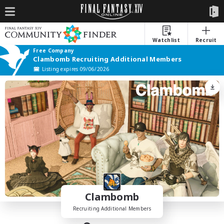
Watchlist
Recruit
Free Company
Clambomb Recruiting Additional Members
Listing expires 09/06/2026
Clambomb
Recruiting Additional Members