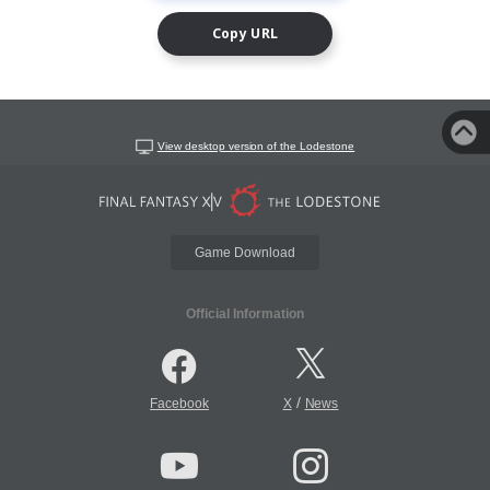
Copy URL
View desktop version of the Lodestone
Game Download
Official Information
/
Facebook
X
News