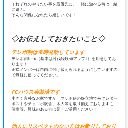
それぞれのやりたい事を最優先に、一緒に遊べる時は一緒
に遊ぶ。
そんな関係になれたら嬉しいです！
◇お伝えしておきたいこと◇
テレポ割は常時発動しています
テレポ割Ⅱ＋α（基本は討伐経験値アップⅡ）を用意してお
ります！
正式メンバーは自由に付け替えられるようにしていますの
で気軽に使ってください。
FCハウス実装済です
小さく素朴なお家ですが、マケボ傍の好立地でモグレター
ポストやチョコボ厩舎、木人等を取り揃えております‪ ¨̮
個室等、興味のある方は是非ご活用ください！
他人にリスペクトのない方はお断りしており