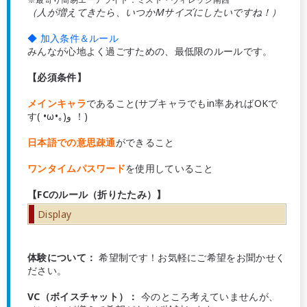
（人が増えてきたら、いつかMサイズにしたいですね！）
◆ 加入条件＆ルール
みんなが心地よく過ごすための、最低限のルールです。
【必須条件】
メインキャラ
であること(サブキャラでもin率あればOKで
す( •ω•｡)و ！)
日本語での意思疎通
ができること
ワンタイムパスワード
を使用していること
【FCのルール（折りたたみ）】
Display
体験について：
希望制です！お気軽にご希望をお聞かせく
ださい。
VC（ボイスチャット）：
今のところ考えていませんが、