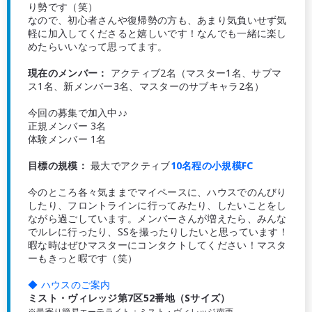
り勢です（笑）
なので、初心者さんや復帰勢の方も、あまり気負いせず気
軽に加入してくださると嬉しいです！なんでも一緒に楽し
めたらいいなって思ってます。
現在のメンバー：
アクティブ2名（マスター1名、サブマ
ス1名、新メンバー3名、マスターのサブキャラ2名）
今回の募集で加入中♪︎♪︎
正規メンバー 3名
体験メンバー 1名
目標の規模：
最大でアクティブ
10名程の小規模FC
今のところ各々気ままでマイペースに、ハウスでのんびり
したり、フロントラインに行ってみたり、したいことをし
ながら過ごしています。メンバーさんが増えたら、みんな
でルレに行ったり、SSを撮ったりしたいと思っています！
暇な時はぜひマスターにコンタクトしてください！マスタ
ーもきっと暇です（笑）
◆ ハウスのご案内
ミスト・ヴィレッジ第7区52番地（Sサイズ）
※最寄り簡易エーテライト：ミスト・ヴィレッジ南西