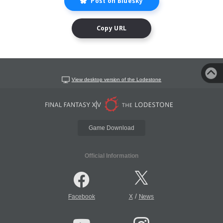
Post on Bluesky
Copy URL
View desktop version of the Lodestone
Game Download
Official Information
/
Facebook
X
News