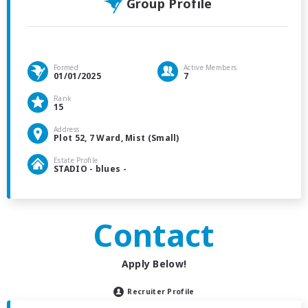
Group Profile
Formed
Active Members
01/01/2025
7
Rank
15
Address
Plot 52, 7 Ward, Mist (Small)
Estate Profile
STADIO - blues -
Contact
Apply Below!
Recruiter Profile