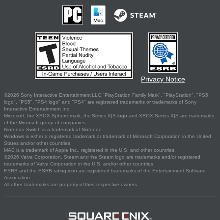
Privacy Notice
©2026 Sony Interactive Entertainment LLC."PlayStation Family Mark", "PlayStation", "PS5
logo", "PS5", "PS4 logo" and "PS4" are registered trademarks or trademarks of Sony
Interactive Entertainment Inc.
Microsoft, the XBOX Sphere mark, the Series X|S logo and XBOX Series X|S are trademarks
of the Microsoft group of companies.
Nintendo Switch is a trademark of Nintendo.
Windows is either a registered trademark or trademark of Microsoft Corporation in the United
States and/or other countries.
MAC is a trademark of Apple Inc., registered in the U.S. and other countries.
©2026 Valve Corporation. Steam and the Steam logo are trademarks and/or registered
trademarks of Valve Corporation in the U.S. and/or other countries.
ESRB and the ESRB rating icon are registered trademarks of the Entertainment Software
Association.
All other trademarks are property of their respective owners.