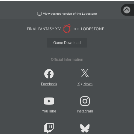
View desktop version of the Lodestone
Game Download
Official Information
/
Facebook
X
News
YouTube
Instagram