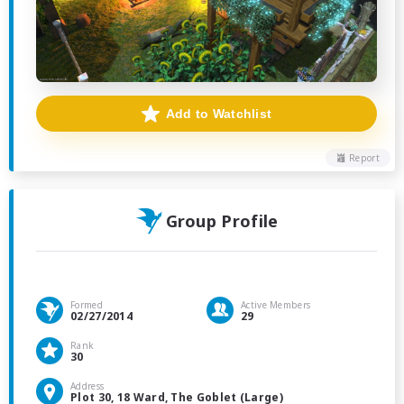
Add to Watchlist
Report
Group Profile
Formed
Active Members
02/27/2014
29
Rank
30
Address
Plot 30, 18 Ward, The Goblet (Large)