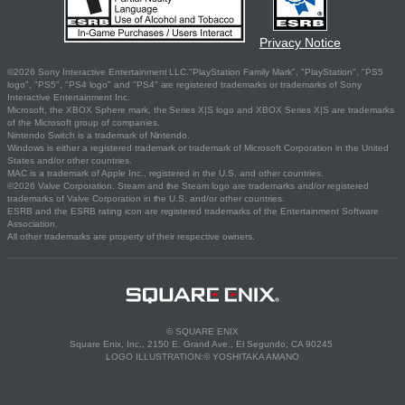
Privacy Notice
©2026 Sony Interactive Entertainment LLC."PlayStation Family Mark", "PlayStation", "PS5
logo", "PS5", "PS4 logo" and "PS4" are registered trademarks or trademarks of Sony
Interactive Entertainment Inc.
Microsoft, the XBOX Sphere mark, the Series X|S logo and XBOX Series X|S are trademarks
of the Microsoft group of companies.
Nintendo Switch is a trademark of Nintendo.
Windows is either a registered trademark or trademark of Microsoft Corporation in the United
States and/or other countries.
MAC is a trademark of Apple Inc., registered in the U.S. and other countries.
©2026 Valve Corporation. Steam and the Steam logo are trademarks and/or registered
trademarks of Valve Corporation in the U.S. and/or other countries.
ESRB and the ESRB rating icon are registered trademarks of the Entertainment Software
Association.
All other trademarks are property of their respective owners.
© SQUARE ENIX
Square Enix, Inc., 2150 E. Grand Ave., El Segundo, CA 90245
LOGO ILLUSTRATION:© YOSHITAKA AMANO