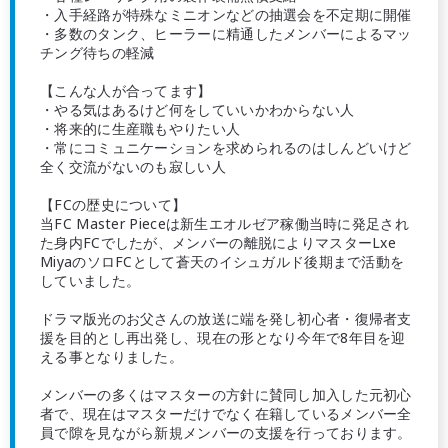
・入手経路が特殊なミニオンなどの抽選会を不定期に開催
・多数のタンク、ヒーラーに精通したメンバーによるマッ
チング待ちの軽減
【こんな人が合ってます】
・やる気はあるけど何をしていいかわからない人
・将来的に生産職もやりたい人
・常にコミュニケーションを求められるのはしんどいけど
全く交流がないのも寂しい人
【FCの歴史について】
当FC Master Pieceは新生エオルゼア稼働当時に発足され
た身内FCでしたが、メンバーの離脱によりマスターLxe
MiyaのソロFCとして蒼天のイシュガルド後期まで活動を
していました。
ドラマ版光のお父さんの放送に端を発し初心者・復帰者支
援を目的とし再出発し、現在の形となり今年で8年目を迎
える事となりました。
メンバーの多くはマスターの方針に賛同し加入した元初心
者で、現在はマスターだけでなく在籍しているメンバー全
員で隙を見ながら新規メンバーの支援を行っております。