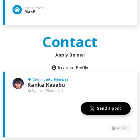
Estate Profile
MasPi
Contact
Apply Below!
Recruiter Profile
Community Member
Ranka Kasabu
Typhon [Elemental]
Send a post
Report