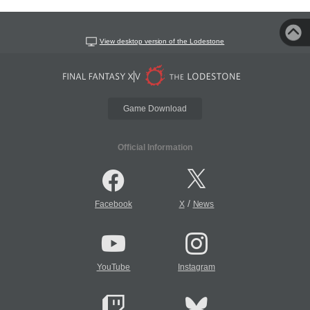
View desktop version of the Lodestone
Game Download
Official Information
/
Facebook
X
News
YouTube
Instagram