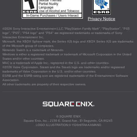
Privacy Notice
©2026 Sony Interactive Entertainment LLC."PlayStation Family Mark", "PlayStation", "PS5
logo", "PS5", "PS4 logo" and "PS4" are registered trademarks or trademarks of Sony
Interactive Entertainment Inc.
Microsoft, the XBOX Sphere mark, the Series X|S logo and XBOX Series X|S are trademarks
of the Microsoft group of companies.
Nintendo Switch is a trademark of Nintendo.
Windows is either a registered trademark or trademark of Microsoft Corporation in the United
States and/or other countries.
MAC is a trademark of Apple Inc., registered in the U.S. and other countries.
©2026 Valve Corporation. Steam and the Steam logo are trademarks and/or registered
trademarks of Valve Corporation in the U.S. and/or other countries.
ESRB and the ESRB rating icon are registered trademarks of the Entertainment Software
Association.
All other trademarks are property of their respective owners.
© SQUARE ENIX
Square Enix, Inc., 2150 E. Grand Ave., El Segundo, CA 90245
LOGO ILLUSTRATION:© YOSHITAKA AMANO