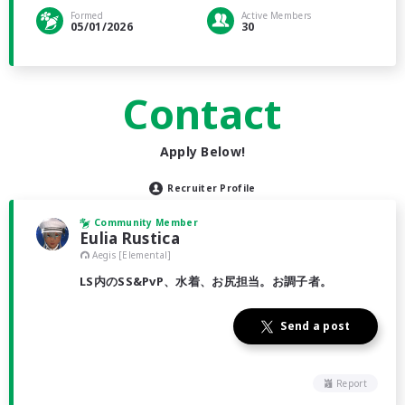
Formed
Active Members
05/01/2026
30
Contact
Apply Below!
Recruiter Profile
Community Member
Eulia Rustica
Aegis [Elemental]
LS内のSS&PvP、水着、お尻担当。お調子者。
Send a post
Report