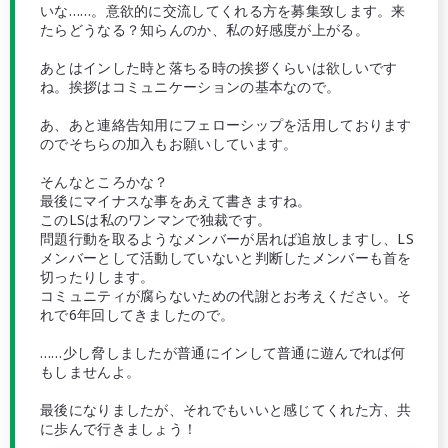
いな……。意欲的に交流してくれる方を募集致します。来
たらどうなる？知らんのか、私の好感度が上がる。
あとはインした時と落ちる時の挨拶くらいは欲しいです
ね。挨拶はコミュニケーションの基本なので。
あ、あと連絡告知用にフェローシップを活用しております
のでそちらの加入もお願いしています。
そんなところかな？
最後にマイナスな事をあえて書きますね。
このLSは私のワンマンで独裁です。
問題行動を取るようなメンバーが居れば追放しますし、LS
メンバーとして活動していないと判断したメンバーも首を
切ったりします。
コミュニティが腐らないための代謝とお考えください。そ
れで6年回してきましたので。
……少し脅しましたが普通にインして普通に遊んでれば何
もしませんよ。
最後になりましたが、それでもいいと感じてくれた方、共
に歩んで行きましょう！