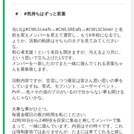
#気持ちはずっと若葉
当LSは#CWLSLeafs→#CWLSREafs→#CWLSClover と名
前を変えメンバーを変えて運営し、もう6年程になるでし
ょうか。活動の軌跡はそちらのタグを見てみてください
な。
初心者支援！という名目も聞きますが、与えるより共に、
という思いで立ち上げたLSです。
メンバーを一新したのでまた一緒に遊んでくれる若葉ちゃ
んを募集致します。
活動内容ですが、交流しつつ最近は皆さん思い思いの事を
していますね。零式、モブハント、ユーザーイベント、
PvP……色々その道のプロがいるので分からない事も聞ける
んじゃないかな。
大事な事がひとつ。
毎週金曜日の夜の時間を私にください。
22時30分から24時頃を目安に集会と称してメンバーで集
まって、一緒に遊んでいます。内容はその時々です。これ
は強制参加ではありませんが、たまには来てくれると嬉し