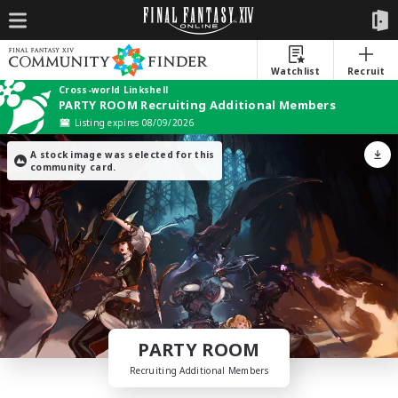
Watchlist
Recruit
Cross-world Linkshell
PARTY ROOM Recruiting Additional Members
Listing expires 08/09/2026
A stock image was selected for this
community card.
PARTY ROOM
Recruiting Additional Members