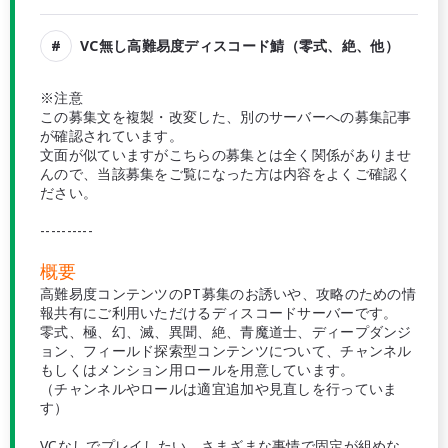
VC無し高難易度ディスコード鯖（零式、絶、他）
※注意
この募集文を複製・改変した、別のサーバーへの募集記事
が確認されています。
文面が似ていますがこちらの募集とは全く関係がありませ
んので、当該募集をご覧になった方は内容をよくご確認く
ださい。
----------
概要
高難易度コンテンツのPT募集のお誘いや、攻略のための情
報共有にご利用いただけるディスコードサーバーです。
零式、極、幻、滅、異聞、絶、青魔道士、ディープダンジ
ョン、フィールド探索型コンテンツについて、チャンネル
もしくはメンション用ロールを用意しています。
（チャンネルやロールは適宜追加や見直しを行っていま
す）
VCなしでプレイしたい、さまざまな事情で固定が組めな