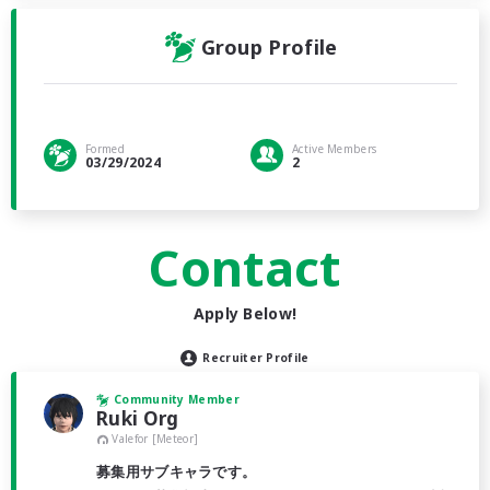
Group Profile
Formed
Active Members
03/29/2024
2
Contact
Apply Below!
Recruiter Profile
Community Member
Ruki Org
Valefor [Meteor]
募集用サブキャラです。