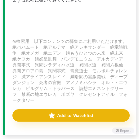
※検索用 以下コンテンツの募集にご利用いただけます。
絶バハムート 絶アルテマ 絶アレキサンダー 絶竜詩戦
争 絶オメガ 絶エデン 絶もうひとつの未来 絶未来
絶ケフカ 絶妖星乱舞 パンデモニウム アルカディア
異聞零式 異聞シラディハ水道 異聞水道 異聞六根仙
異聞アロアロ島 異聞零式 青魔道士 モルボルチャレン
ジ 滅アライアンスレイド 滅暗闇の雲激闘戦 ディープ
ダンジョン 死者の宮殿 アメノミハシラ オルト・エウ
レカ ピルグリム・トラバース 詩想エミネントグリー
フ 禁断の地エウレカ ボズヤ クレセントアイル フォ
ークタワー
Add to Watchlist
Report