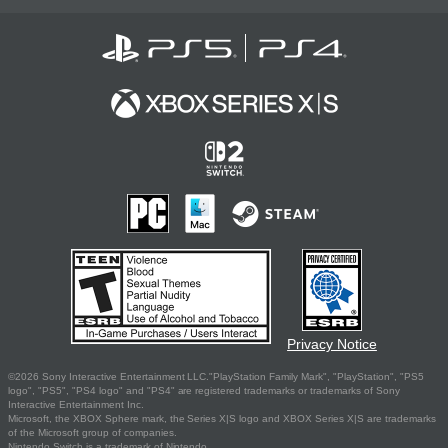
Privacy Notice
©2026 Sony Interactive Entertainment LLC."PlayStation Family Mark", "PlayStation", "PS5
logo", "PS5", "PS4 logo" and "PS4" are registered trademarks or trademarks of Sony
Interactive Entertainment Inc.
Microsoft, the XBOX Sphere mark, the Series X|S logo and XBOX Series X|S are trademarks
of the Microsoft group of companies.
Nintendo Switch is a trademark of Nintendo.