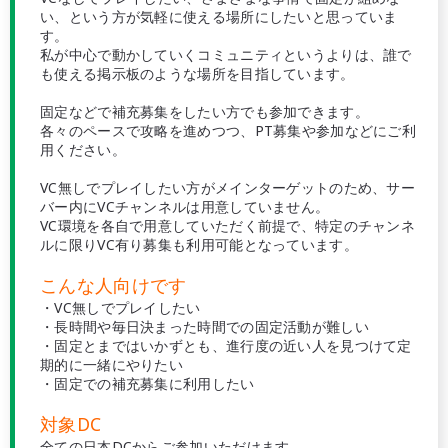
い、という方が気軽に使える場所にしたいと思っていま
す。
私が中心で動かしていくコミュニティというよりは、誰で
も使える掲示板のような場所を目指しています。
固定などで補充募集をしたい方でも参加できます。
各々のペースで攻略を進めつつ、PT募集や参加などにご利
用ください。
VC無しでプレイしたい方がメインターゲットのため、サー
バー内にVCチャンネルは用意していません。
VC環境を各自で用意していただく前提で、特定のチャンネ
ルに限りVC有り募集も利用可能となっています。
こんな人向けです
・VC無しでプレイしたい
・長時間や毎日決まった時間での固定活動が難しい
・固定とまではいかずとも、進行度の近い人を見つけて定
期的に一緒にやりたい
・固定での補充募集に利用したい
対象DC
全ての日本DCからご参加いただけます。