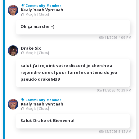
Community Member
Kaaly'naah Vyntaah
Moogle [Chaos]
Ok ça marche =)
05/11/2026 4:09 PM
Drake Six
Moogle [Chaos]
salut j'ai rejoint votre discord je cherche a
rejoindre une cl pour faire le contenu du jeu
pseudo drake6439
05/11/2026 10:39 PM
Community Member
Kaaly'naah Vyntaah
Moogle [Chaos]
Salut Drake et Bienvenu!
05/12/2026 5:12 AM