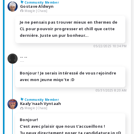
Community Member
Gostave Aldwyn
Moogle [Chaos]
Je ne pensais pas trouver mieux en thermes de
CL pour pouvoir progresser et chill que cette
dernière. Juste un pur bonheur...
05/22/2025 10:34 PM
-- --
----
Bonjour ! Je serais intéressé de vous rejoindre
avec mon jeune miqo'te :D
05/31/2025 8:20 AM
Community Member
Kaaly'naah Vyntaah
Moogle [Chaos]
Bonjour!
C’est avec plaisir que nous t’accueillons !
Tu peux directement poser ta candidature ig =D