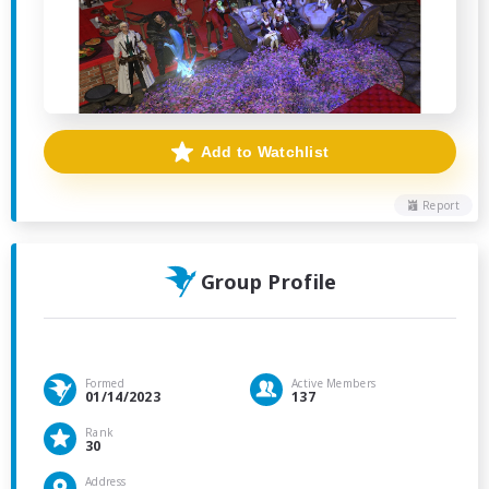
Add to Watchlist
Report
Group Profile
Formed
Active Members
01/14/2023
137
Rank
30
Address