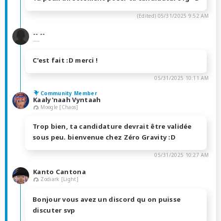
(Edited)
05/31/2025 9:52 AM
-- --
----
C'est fait :D merci !
05/31/2025 10:11 AM
Community Member
Kaaly'naah Vyntaah
Moogle [Chaos]
Trop bien, ta candidature devrait être validée
sous peu. bienvenue chez Zéro Gravity :D
05/31/2025 10:27 AM
Kanto Cantona
Zodiark [Light]
Bonjour vous avez un discord qu on puisse
discuter svp