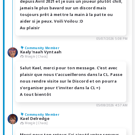
depuis Avril 2021 et je suis un joueur plutôt chill,
jamais le plus bavard sur un discord mais
toujours prêt à mettre la main à la patte ou
aider si je peux. Voili Voilou :D
Au plaisir
05/07/2026 5:08 PM
Community Member
Kaaly'naah Vyntaah
Moogle [Chaos]
Salut Kael, merci pour ton message. C’est avec
plaisir que nous t’accueillerons dans la CL. Passe
nous rendre visite sur le Discord et on pourra
s’organiser pour t’inviter dans la CL =)
A tout bientôt
05/08/2026 4:57 AM
Community Member
Kael Delredge
Moogle [Chaos]
Merci pour ton retour. J'ai ajouté votre serveur