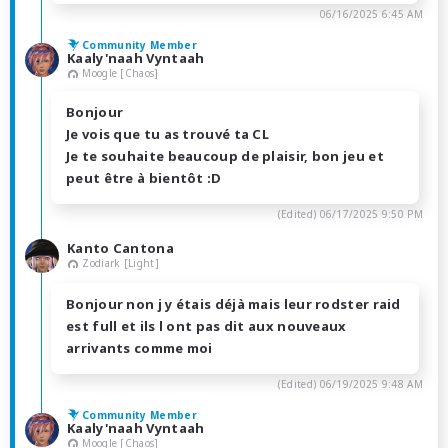
06/16/2025 6:45 AM
Community Member
Kaaly'naah Vyntaah
Moogle [Chaos]
Bonjour
Je vois que tu as trouvé ta CL
Je te souhaite beaucoup de plaisir, bon jeu et
peut être à bientôt :D
(Edited)
06/17/2025 9:50 PM
Kanto Cantona
Zodiark [Light]
Bonjour non j y étais déjà mais leur rodster raid
est full et ils l ont pas dit aux nouveaux
arrivants comme moi
(Edited)
06/19/2025 9:48 AM
Community Member
Kaaly'naah Vyntaah
Moogle [Chaos]