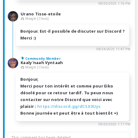
09/20/2025 1:16 PM
Urano Tisse-etoile
Moogle [Chaos]
Bonjour. Est-il possible de discuter sur Discord ?
Merci :)
08/24/2025 11:47 PM
Community Member
Kaaly'naah Vyntaah
Moogle [Chaos]
Bonjour,
Merci pour ton intérêt et comme pour Eiko
désolé pour ce retour tardif. Tu peux nous
contacter sur notre Discord que voici avec
plaisir :
https://discord.gg/dCSX3Uys
Bonne journée et peut être à tout bientôt =)
09/20/2025 1:17 PM
This comment has been deleted.