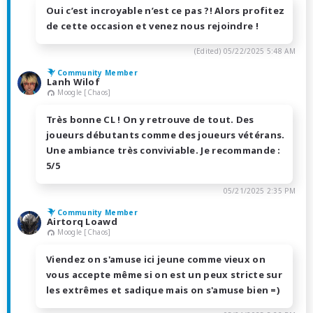
Oui c’est incroyable n’est ce pas ?! Alors profitez
de cette occasion et venez nous rejoindre !
(Edited)
05/22/2025 5:48 AM
Community Member
Lanh Wilof
Moogle [Chaos]
Très bonne CL ! On y retrouve de tout. Des
joueurs débutants comme des joueurs vétérans.
Une ambiance très conviviable. Je recommande :
5/5
05/21/2025 2:35 PM
Community Member
Airtorq Loawd
Moogle [Chaos]
Viendez on s'amuse ici jeune comme vieux on
vous accepte même si on est un peux stricte sur
les extrêmes et sadique mais on s'amuse bien =)