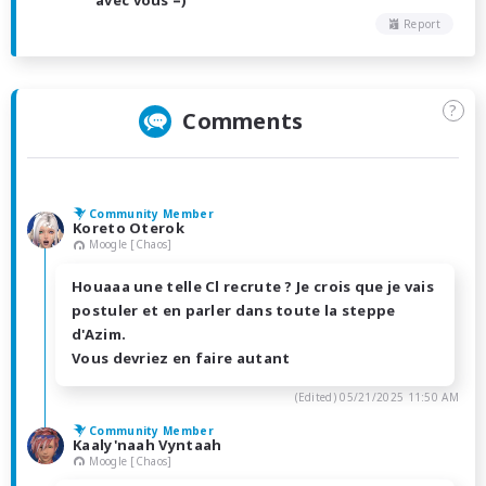
Report
?
Comments
Community Member
Koreto Oterok
Moogle [Chaos]
Houaaa une telle Cl recrute ? Je crois que je vais
postuler et en parler dans toute la steppe
d'Azim.
Vous devriez en faire autant
(Edited)
05/21/2025 11:50 AM
Community Member
Kaaly'naah Vyntaah
Moogle [Chaos]