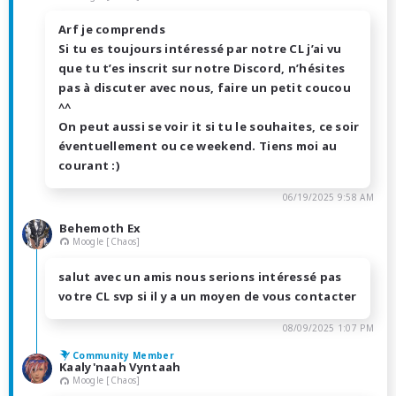
Arf je comprends
Si tu es toujours intéressé par notre CL j’ai vu
que tu t’es inscrit sur notre Discord, n’hésites
pas à discuter avec nous, faire un petit coucou
^^
On peut aussi se voir it si tu le souhaites, ce soir
éventuellement ou ce weekend. Tiens moi au
courant :)
06/19/2025 9:58 AM
Behemoth Ex
Moogle [Chaos]
salut avec un amis nous serions intéressé pas
votre CL svp si il y a un moyen de vous contacter
08/09/2025 1:07 PM
Community Member
Kaaly'naah Vyntaah
Moogle [Chaos]