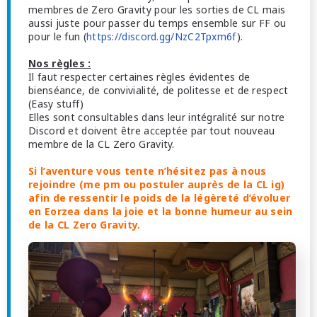
membres de Zero Gravity pour les sorties de CL mais
aussi juste pour passer du temps ensemble sur FF ou
pour le fun (
https://discord.gg/NzC2Tpxm6f
).
Nos règles :
Il faut respecter certaines règles évidentes de
bienséance, de convivialité, de politesse et de respect
(Easy stuff)
Elles sont consultables dans leur intégralité sur notre
Discord et doivent être acceptée par tout nouveau
membre de la CL Zero Gravity.
Si l’aventure vous tente n’hésitez pas à nous
rejoindre (me pm ou postuler auprès de la CL ig)
afin de ressentir le poids de la légèreté d’évoluer
en Eorzea dans la joie et la bonne humeur au sein
de la CL Zero Gravity.