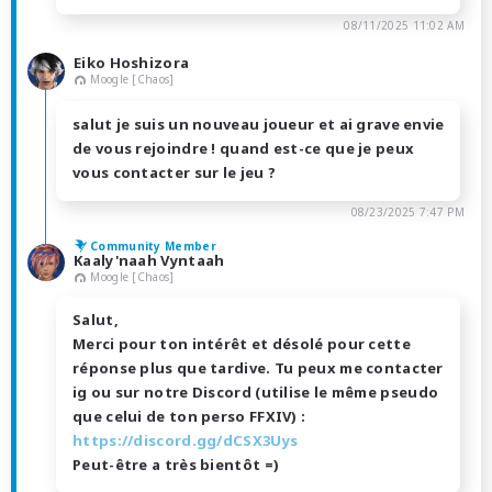
08/11/2025 11:02 AM
Eiko Hoshizora
Moogle [Chaos]
salut je suis un nouveau joueur et ai grave envie
de vous rejoindre ! quand est-ce que je peux
vous contacter sur le jeu ?
08/23/2025 7:47 PM
Community Member
Kaaly'naah Vyntaah
Moogle [Chaos]
Salut,
Merci pour ton intérêt et désolé pour cette
réponse plus que tardive. Tu peux me contacter
ig ou sur notre Discord (utilise le même pseudo
que celui de ton perso FFXIV) :
https://discord.gg/dCSX3Uys
Peut-être a très bientôt =)