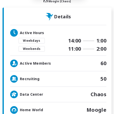
Moogle [Chaos]
Details
Active Hours
14:00
1:00
Weekdays
11:00
2:00
Weekends
60
Active Members
50
Recruiting
Chaos
Data Center
Moogle
Home World