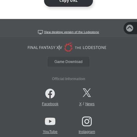
Copy URL
View desktop version of the Lodestone
Game Download
Official Information
/
Facebook
X
News
YouTube
Instagram