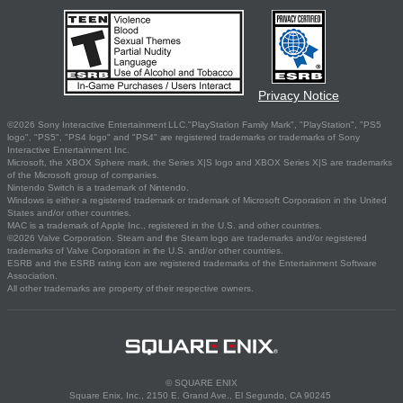
Privacy Notice
©2026 Sony Interactive Entertainment LLC."PlayStation Family Mark", "PlayStation", "PS5
logo", "PS5", "PS4 logo" and "PS4" are registered trademarks or trademarks of Sony
Interactive Entertainment Inc.
Microsoft, the XBOX Sphere mark, the Series X|S logo and XBOX Series X|S are trademarks
of the Microsoft group of companies.
Nintendo Switch is a trademark of Nintendo.
Windows is either a registered trademark or trademark of Microsoft Corporation in the United
States and/or other countries.
MAC is a trademark of Apple Inc., registered in the U.S. and other countries.
©2026 Valve Corporation. Steam and the Steam logo are trademarks and/or registered
trademarks of Valve Corporation in the U.S. and/or other countries.
ESRB and the ESRB rating icon are registered trademarks of the Entertainment Software
Association.
All other trademarks are property of their respective owners.
© SQUARE ENIX
Square Enix, Inc., 2150 E. Grand Ave., El Segundo, CA 90245