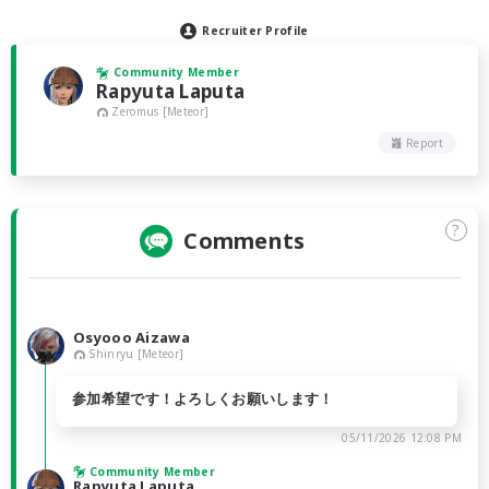
Recruiter Profile
Community Member
Rapyuta Laputa
Zeromus [Meteor]
Report
?
Comments
Osyooo Aizawa
Shinryu [Meteor]
参加希望です！よろしくお願いします！
05/11/2026 12:08 PM
Community Member
Rapyuta Laputa