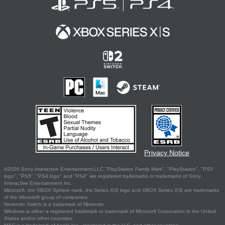
Privacy Notice
©2026 Sony Interactive Entertainment LLC."PlayStation Family Mark", "PlayStation", "PS5
logo", "PS5", "PS4 logo" and "PS4" are registered trademarks or trademarks of Sony
Interactive Entertainment Inc.
Microsoft, the XBOX Sphere mark, the Series X|S logo and XBOX Series X|S are trademarks
of the Microsoft group of companies.
Nintendo Switch is a trademark of Nintendo.
Windows is either a registered trademark or trademark of Microsoft Corporation in the United
States and/or other countries.