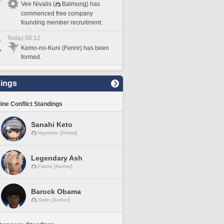
Vee Nivalis (
Balmung) has
commenced free company
founding member recruitment.
Today 08:12
Kemo-no-Kuni (Fenrir) has been
formed.
ings
line Conflict Standings
Sanahi Keto
Hyperion [Primal]
Legendary Ash
Faerie [Aether]
Barock Obama
Siren [Aether]