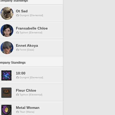
Company Standings
Ot Sad
Gungnir [Elemental]
Fransabelle Chloe
Typhon [Elemental]
Ennet Akoya
Fenrir [Gaia]
ompany Standings
10:00
Gungnir [Elemental]
Fleur Chloe
Typhon [Elemental]
Metal Woman
Titan [Mana]