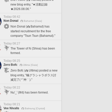
new blog entry, "★活動記録
★2026.08.06."
Today 08:42
Non Donal
Bahamut [Gaia]
Non Donal (
Bahamut) has
started recruitment for the free
company "Tsun Tsun (Bahamut)."
Today 08:27
The Tower of N (Shiva) has been
formed.
Today 08:25
Zero Bofc
Ultima [Gaia]
Zero Bofc (
Ultima) posted a new
blog entry, "極グラシャラボラス討
滅完了( *´艸｀)."
Today 08:22
Nu'_' (Ifrit) has been formed.
Today 08:21
Vee Nivalis
Balmung [Crystal]