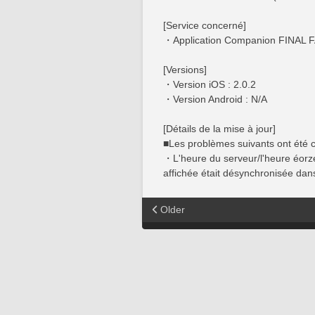
[Service concerné]
・Application Companion FINAL 
[Versions]
・Version iOS : 2.0.2
・Version Android : N/A
[Détails de la mise à jour]
■Les problèmes suivants ont été c
・L'heure du serveur/l'heure éorzé
affichée était désynchronisée dan
Older