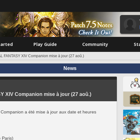
tarted
Play Guide
Community
St
AL FANTASY XIV Companion mise à jour (27 aoû.)
News
 XIV Companion mise à jour (27 aoû.)
Companion a été mise à jour aux date et heures
 Paris)