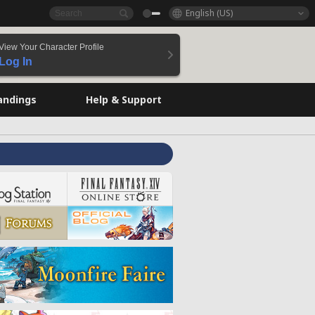
English (US)
View Your Character Profile
Log In
andings
Help & Support