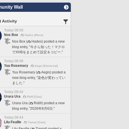
nity Wall
 Activity
Today 08:58
Nox Box
Hades [Mana]
Nox Box (
Hades) posted a new
blog entry, "今さら知った！マクロ
でXHBをまとめて設定＆コピー."
Today 08:48
Yuu Rosemary
Aegis [Elemental]
Yuu Rosemary (
Aegis) posted a
new blog entry, "染色が変わってい
ました."
Today 08:44
Urara Ura
Ridill [Gaia]
Urara Ura (
Ridill) posted a new
blog entry, "2026年8月6日."
Today 08:44
Lilu Feuille
Tiamat [Gaia]
Lilu Feuille (
Tiamat) posted a