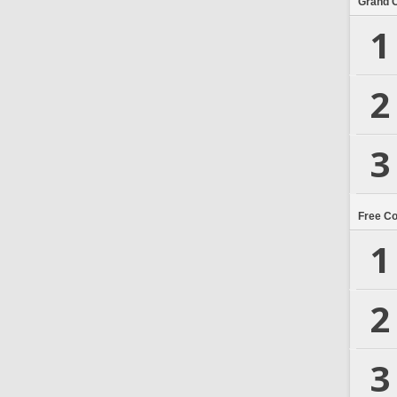
Grand 
1
2
3
Free C
1
2
3