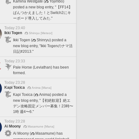
Kamina Westgate (
Yojimbo)
posted a new blog entry, "【FF14】
ぱんつかえました！とSwitch2にキ
ーボード導入してみた."
Today 23:40
Ikki Togen
Shinryu [Meteor]
Ikki Togen (
Shinryu) posted a
new blog entry, "Ikki Togenのナマ活
日記#2013."
Today 23:33
Pale Horse (Leviathan) has been
formed.
Today 23:28
Kapi Toxica
Anima [Mana]
Kapi Toxica (
Anima) posted a
new blog entry, "【初絶歓迎】絶エ
デン攻略固定メンバー募集！23時〜
1時 週4〜6."
Today 23:28
Ai Moony
Masamune [Mana]
Ai Moony (
Masamune) has