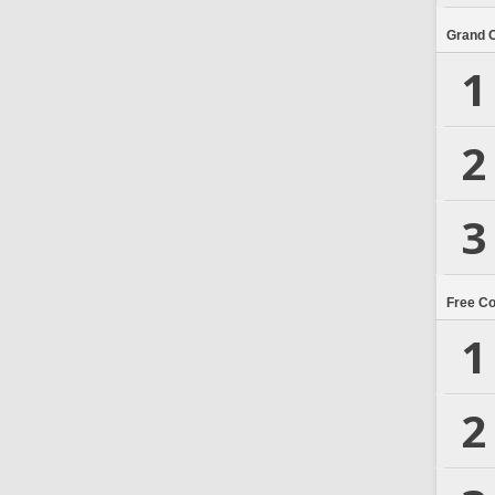
Grand 
1
2
3
Free C
1
2