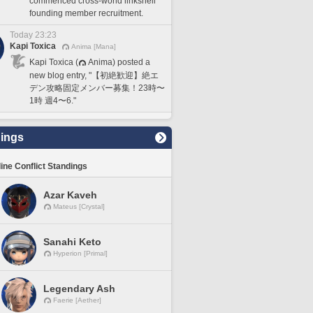
commenced cross-world linkshell
founding member recruitment.
Today 23:23
Kapi Toxica
Anima [Mana]
Kapi Toxica (
Anima) posted a
new blog entry, "【初絶歓迎】絶エ
デン攻略固定メンバー募集！23時〜
1時 週4〜6."
ings
line Conflict Standings
Azar Kaveh
Mateus [Crystal]
Sanahi Keto
Hyperion [Primal]
Legendary Ash
Faerie [Aether]