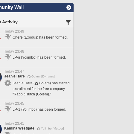
nity Wall
 Activity
Today 23:49
Chere (Exodus) has been formed.
Today 23:48
LP-ii (Yojimbo) has been formed.
Today 23:47
Jeanie Hare
Golem [Dynamis]
Jeanie Hare (
Golem) has started
recruitment for the free company
"Rabbit Hutch (Golem)."
Today 23:45
LP-1 (Yojimbo) has been formed.
Today 23:41
Kamina Westgate
Yojimbo [Meteor]