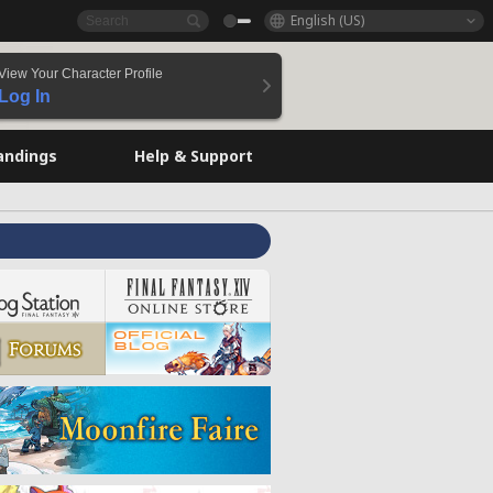
English (US)
View Your Character Profile
Log In
andings
Help & Support