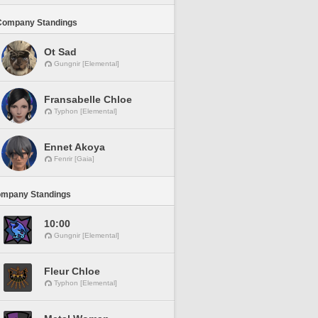
Company Standings
Ot Sad
Gungnir [Elemental]
Fransabelle Chloe
Typhon [Elemental]
Ennet Akoya
Fenrir [Gaia]
ompany Standings
10:00
Gungnir [Elemental]
Fleur Chloe
Typhon [Elemental]