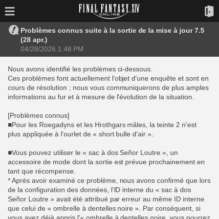
Problèmes connus suite à la sortie de la mise à jour 7.5
(28 apr.)
04/28/2026 1:48 PM
Nous avons identifié les problèmes ci-dessous.
Ces problèmes font actuellement l'objet d'une enquête et sont en
cours de résolution ; nous vous communiquerons de plus amples
informations au fur et à mesure de l'évolution de la situation.
[Problèmes connus]
■Pour les Roegadyns et les Hrothgars mâles, la teinte 2 n'est
plus appliquée à l'ourlet de « short bulle d'air ».
■Vous pouvez utiliser le « sac à dos Señor Loutre », un
accessoire de mode dont la sortie est prévue prochainement en
tant que récompense.
* Après avoir examiné ce problème, nous avons confirmé que lors
de la configuration des données, l'ID interne du « sac à dos
Señor Loutre » avait été attribué par erreur au même ID interne
que celui de « ombrelle à dentelles noire ». Par conséquent, si
vous avez déjà appris l'« ombrelle à dentelles noire, vous pourrez