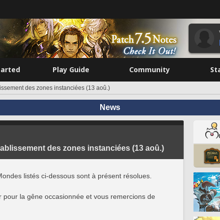
tarted
Play Guide
Community
St
issement des zones instanciées (13 aoû.)
News
tablissement des zones instanciées (13 aoû.)
 Mondes listés ci-dessous sont à présent résolues.
 pour la gêne occasionnée et vous remercions de