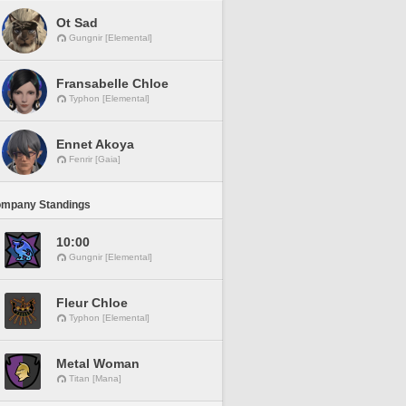
Ot Sad
Gungnir [Elemental]
Fransabelle Chloe
Typhon [Elemental]
Ennet Akoya
Fenrir [Gaia]
ompany Standings
10:00
Gungnir [Elemental]
Fleur Chloe
Typhon [Elemental]
Metal Woman
Titan [Mana]