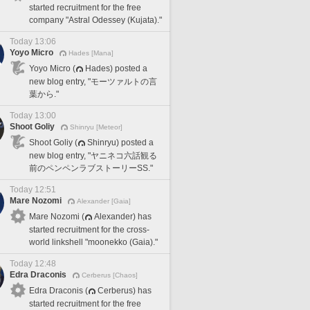
started recruitment for the free
company "Astral Odessey (Kujata)."
Today 13:06
Yoyo Micro
Hades [Mana]
Yoyo Micro (
Hades) posted a
new blog entry, "モーツァルトの言
葉から."
Today 13:00
Shoot Goliy
Shinryu [Meteor]
Shoot Goliy (
Shinryu) posted a
new blog entry, "ヤニネコ六話観る
前のペンペンラブストーリーSS."
Today 12:51
Mare Nozomi
Alexander [Gaia]
Mare Nozomi (
Alexander) has
started recruitment for the cross-
world linkshell "moonekko (Gaia)."
Today 12:48
Edra Draconis
Cerberus [Chaos]
Edra Draconis (
Cerberus) has
started recruitment for the free