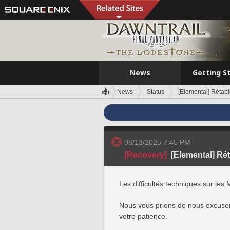
News
Getting S
News
Status
[Elemental] Rétabl
08/13/2025 7:45 PM
[Recovery]
[Elemental] Ré
Les difficultés techniques sur les
Nous vous prions de nous excuser
votre patience.