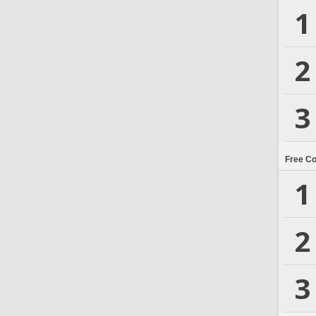
1
2
3
Free C
1
2
3