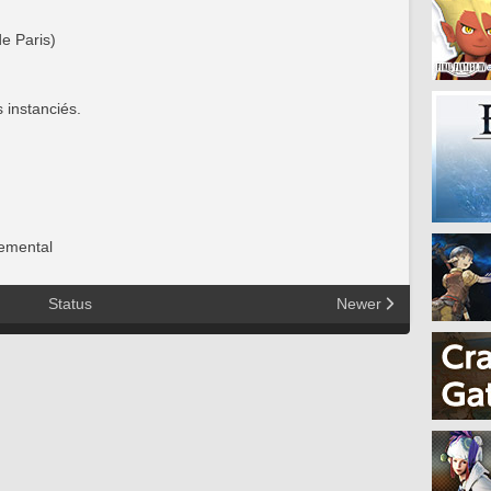
e Paris)
 instanciés.
emental
Status
Newer