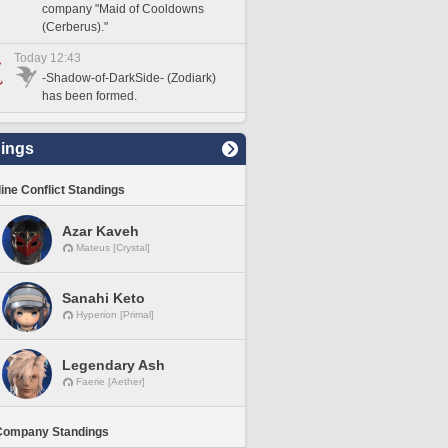
company "Maid of Cooldowns
(Cerberus)."
Today 12:43
-Shadow-of-DarkSide- (Zodiark)
has been formed.
ings
line Conflict Standings
Azar Kaveh
Mateus [Crystal]
Sanahi Keto
Hyperion [Primal]
Legendary Ash
Faerie [Aether]
Company Standings