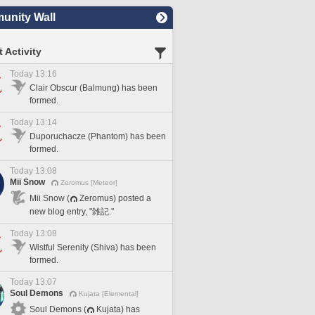
nity Wall
 Activity
Today 13:16
Clair Obscur (Balmung) has been
formed.
Today 13:14
Duporuchacze (Phantom) has been
formed.
Today 13:08
Mii Snow
Zeromus [Meteor]
Mii Snow (
Zeromus) posted a
new blog entry, "雑記."
Today 13:08
Wistful Serenity (Shiva) has been
formed.
Today 13:07
Soul Demons
Kujata [Elemental]
Soul Demons (
Kujata) has