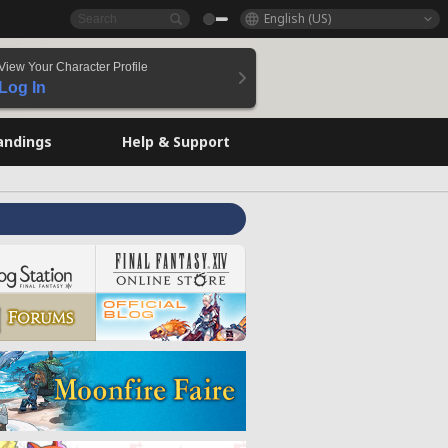
English (US)
View Your Character Profile
Log In
andings
Help & Support