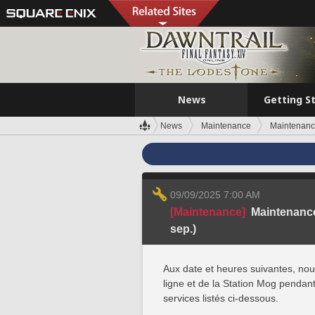
News
Getting S
News
Maintenance
Maintenance
09/09/2025 7:00 AM
[Maintenance]
Maintenance
sep.)
Aux date et heures suivantes, no
ligne et de la Station Mog pendant 
services listés ci-dessous.