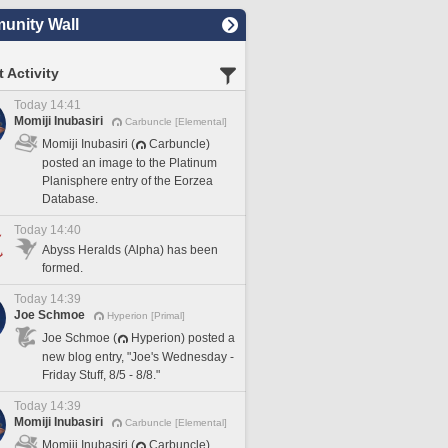
nity Wall
 Activity
Today 14:41
Momiji Inubasiri
Carbuncle [Elemental]
Momiji Inubasiri (
Carbuncle)
posted an image to the Platinum
Planisphere entry of the Eorzea
Database.
Today 14:40
Abyss Heralds (Alpha) has been
formed.
Today 14:39
Joe Schmoe
Hyperion [Primal]
Joe Schmoe (
Hyperion) posted a
new blog entry, "Joe's Wednesday -
Friday Stuff, 8/5 - 8/8."
Today 14:39
Momiji Inubasiri
Carbuncle [Elemental]
Momiji Inubasiri (
Carbuncle)