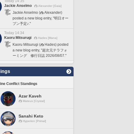
Today 14:35
Jackie Anselmo
Alexander [Gaia]
Jackie Anselmo (
Alexander)
posted a new blog entry, "明日オー
プン予定♪."
Today 14:34
Kaoru Mitsurugi
Hades [Mana]
Kaoru Mitsurugi (
Hades) posted
a new blog entry, "超次元テラフォ
ーミング 修行日誌 2026/08/07."
ings
line Conflict Standings
Azar Kaveh
Mateus [Crystal]
Sanahi Keto
Hyperion [Primal]