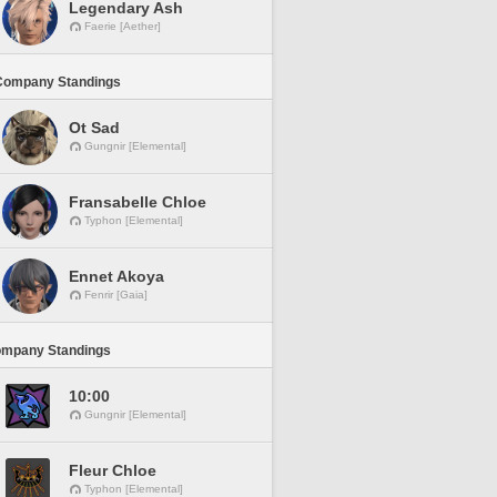
Legendary Ash
Faerie [Aether]
Company Standings
Ot Sad
Gungnir [Elemental]
Fransabelle Chloe
Typhon [Elemental]
Ennet Akoya
Fenrir [Gaia]
ompany Standings
10:00
Gungnir [Elemental]
Fleur Chloe
Typhon [Elemental]