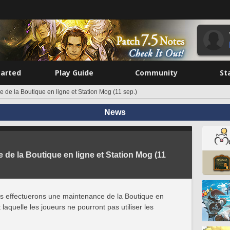
tarted
Play Guide
Community
St
 de la Boutique en ligne et Station Mog (11 sep.)
News
 de la Boutique en ligne et Station Mog (11
us effectuerons une maintenance de la Boutique en
laquelle les joueurs ne pourront pas utiliser les