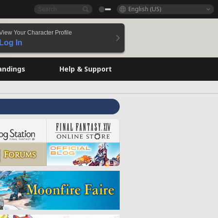
English (US)
View Your Character Profile
Log In
andings
Help & Support