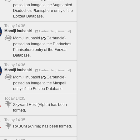
posted an image to the Augmented
Diadochos Planisphere entry of the
Eorzea Database.
Today 14:38
Momiji Inubasiri
Carbuncle [Elemental]
Momiji Inubasiri (
Carbuncle)
posted an image to the Diadochos
Planisphere entry of the Eorzea
Database.
Today 14:36
Momiji Inubasiri
Carbuncle [Elemental]
Momiji Inubasiri (
Carbuncle)
posted an image to the Muspell
entry of the Eorzea Database.
Today 14:35
Skyward Host (Alpha) has been
formed.
Today 14:35
RABUM (Anima) has been formed.