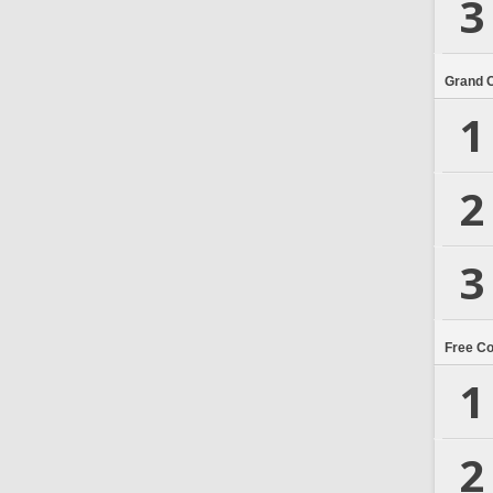
3
Grand 
1
2
3
Free C
1
2