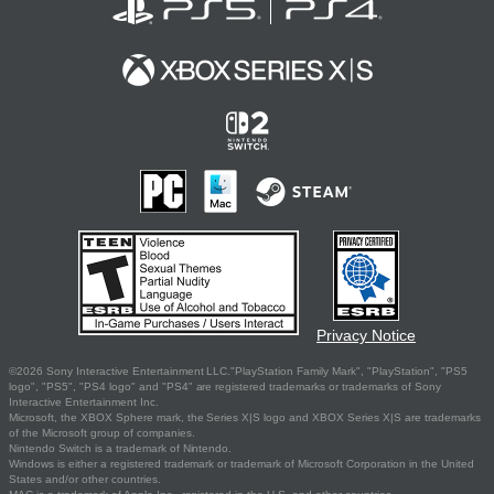
Privacy Notice
©2026 Sony Interactive Entertainment LLC."PlayStation Family Mark", "PlayStation", "PS5
logo", "PS5", "PS4 logo" and "PS4" are registered trademarks or trademarks of Sony
Interactive Entertainment Inc.
Microsoft, the XBOX Sphere mark, the Series X|S logo and XBOX Series X|S are trademarks
of the Microsoft group of companies.
Nintendo Switch is a trademark of Nintendo.
Windows is either a registered trademark or trademark of Microsoft Corporation in the United
States and/or other countries.