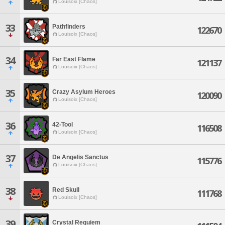
Louisoix [Chaos]
33
Pathfinders
122670
Louisoix [Chaos]
34
Far East Flame
121137
Louisoix [Chaos]
35
Crazy Asylum Heroes
120090
Louisoix [Chaos]
36
42-Tool
116508
Louisoix [Chaos]
37
De Angelis Sanctus
115776
Louisoix [Chaos]
38
Red Skull
111768
Louisoix [Chaos]
39
Crystal Requiem