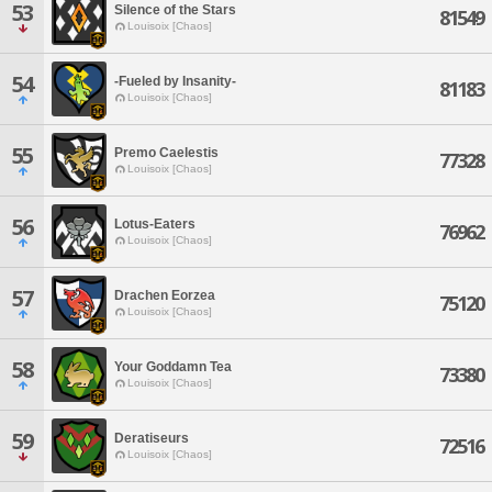
53
Silence of the Stars
81549
Louisoix [Chaos]
54
-Fueled by Insanity-
81183
Louisoix [Chaos]
55
Premo Caelestis
77328
Louisoix [Chaos]
56
Lotus-Eaters
76962
Louisoix [Chaos]
57
Drachen Eorzea
75120
Louisoix [Chaos]
58
Your Goddamn Tea
73380
Louisoix [Chaos]
59
Deratiseurs
72516
Louisoix [Chaos]