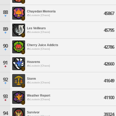
88
Chayedan Memoria
45867
Louisoix [Chaos]
89
Les Veilleurs
45795
Louisoix [Chaos]
90
Cherry Juice Addicts
42786
Louisoix [Chaos]
91
Heavens
42660
Louisoix [Chaos]
92
Storm
41649
Louisoix [Chaos]
93
Weather Report
41100
Louisoix [Chaos]
94
Survivor
39324