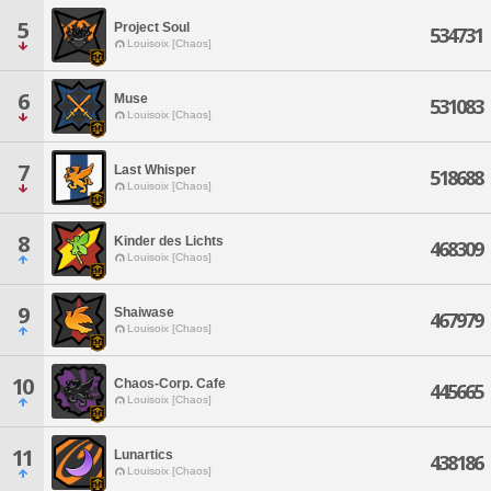
5
Project Soul
534731
Louisoix [Chaos]
6
Muse
531083
Louisoix [Chaos]
7
Last Whisper
518688
Louisoix [Chaos]
8
Kinder des Lichts
468309
Louisoix [Chaos]
9
Shaiwase
467979
Louisoix [Chaos]
10
Chaos-Corp. Cafe
445665
Louisoix [Chaos]
11
Lunartics
438186
Louisoix [Chaos]