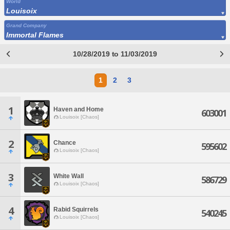
World
Louisoix
Grand Company
Immortal Flames
10/28/2019 to 11/03/2019
1
2
3
1
Haven and Home
603001
Louisoix [Chaos]
2
Chance
595602
Louisoix [Chaos]
3
White Wall
586729
Louisoix [Chaos]
4
Rabid Squirrels
540245
Louisoix [Chaos]