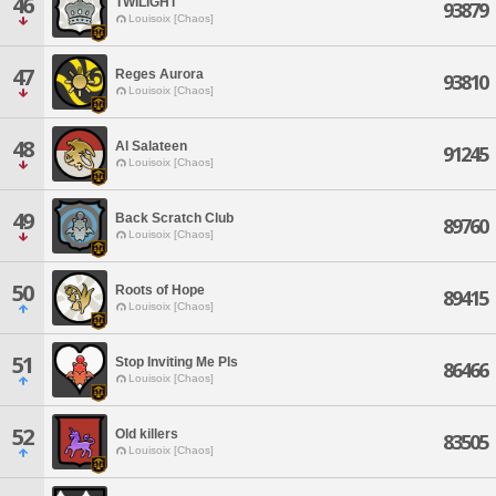
46
TWILIGHT
93879
Louisoix [Chaos]
47
Reges Aurora
93810
Louisoix [Chaos]
48
Al Salateen
91245
Louisoix [Chaos]
49
Back Scratch Club
89760
Louisoix [Chaos]
50
Roots of Hope
89415
Louisoix [Chaos]
51
Stop Inviting Me Pls
86466
Louisoix [Chaos]
52
Old killers
83505
Louisoix [Chaos]