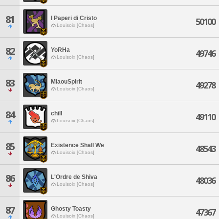
81
I Paperi di Cristo
50100
Louisoix [Chaos]
82
YoRHa
49746
Louisoix [Chaos]
83
MiaouSpirit
49278
Louisoix [Chaos]
84
chill
49110
Louisoix [Chaos]
85
Existence Shall We
48543
Louisoix [Chaos]
86
L'Ordre de Shiva
48036
Louisoix [Chaos]
87
Ghosty Toasty
47367
Louisoix [Chaos]