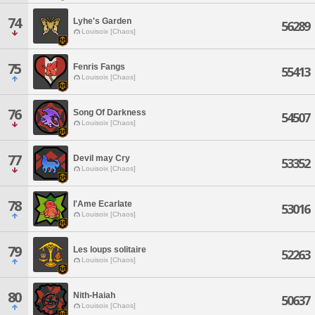
74
Lyhe's Garden
56289
Louisoix [Chaos]
75
Fenris Fangs
55413
Louisoix [Chaos]
76
Song Of Darkness
54507
Louisoix [Chaos]
77
Devil may Cry
53352
Louisoix [Chaos]
78
l'Ame Ecarlate
53016
Louisoix [Chaos]
79
Les loups solitaire
52263
Louisoix [Chaos]
80
Nith-Haiah
50637
Louisoix [Chaos]