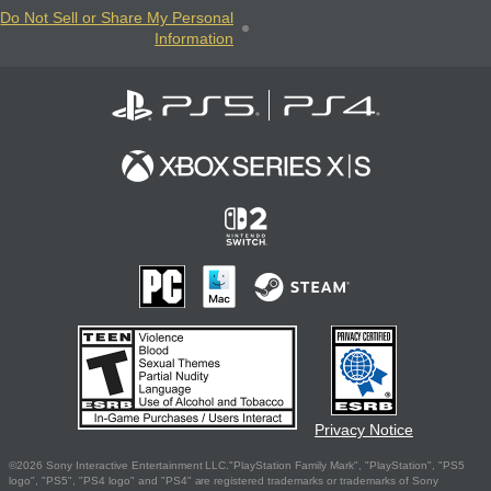
Do Not Sell or Share My Personal
Information
Privacy Notice
©2026 Sony Interactive Entertainment LLC."PlayStation Family Mark", "PlayStation", "PS5
logo", "PS5", "PS4 logo" and "PS4" are registered trademarks or trademarks of Sony