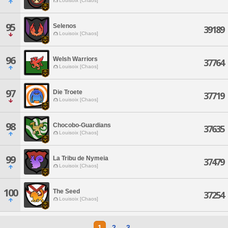
Louisoix [Chaos]
95
Selenos
39189
Louisoix [Chaos]
96
Welsh Warriors
37764
Louisoix [Chaos]
97
Die Troete
37719
Louisoix [Chaos]
98
Chocobo-Guardians
37635
Louisoix [Chaos]
99
La Tribu de Nymeia
37479
Louisoix [Chaos]
100
The Seed
37254
Louisoix [Chaos]
1
2
3