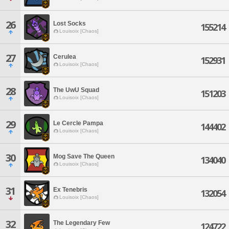
26
Lost Socks
155214
Louisoix [Chaos]
27
Cerulea
152931
Louisoix [Chaos]
28
The UwU Squad
151203
Louisoix [Chaos]
29
Le Cercle Pampa
144402
Louisoix [Chaos]
30
Mog Save The Queen
134040
Louisoix [Chaos]
31
Ex Tenebris
132054
Louisoix [Chaos]
32
The Legendary Few
124722