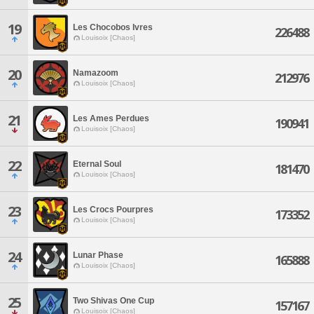
19
Les Chocobos Ivres
226488
Louisoix [Chaos]
20
Namazoom
212976
Louisoix [Chaos]
21
Les Ames Perdues
190941
Louisoix [Chaos]
22
Eternal Soul
181470
Louisoix [Chaos]
23
Les Crocs Pourpres
173352
Louisoix [Chaos]
24
Lunar Phase
165888
Louisoix [Chaos]
25
Two Shivas One Cup
157167
Louisoix [Chaos]