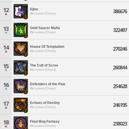
12
Djinx
386676
Louisoix [Chaos]
13
Gold Saucer Mafia
322497
Louisoix [Chaos]
14
House Of Temptation
270246
Louisoix [Chaos]
15
The Cult of Scree
260844
Louisoix [Chaos]
16
Defenders of the Paw
254628
Louisoix [Chaos]
17
Echoes of Destiny
246195
Louisoix [Chaos]
18
Final Mog Fantasy
238023
Louisoix [Chaos]