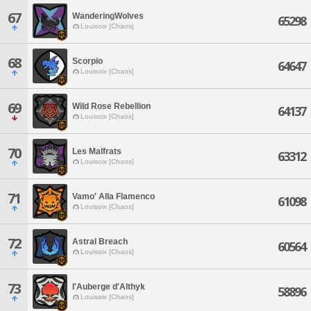
67
WanderingWolves
65298
Louisoix [Chaos]
68
Scorpio
64647
Louisoix [Chaos]
69
Wild Rose Rebellion
64137
Louisoix [Chaos]
70
Les Malfrats
63312
Louisoix [Chaos]
71
Vamo' Alla Flamenco
61098
Louisoix [Chaos]
72
Astral Breach
60564
Louisoix [Chaos]
73
l'Auberge d'Althyk
58896
Louisoix [Chaos]