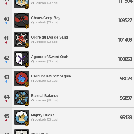
111504
Louisoix [Chaos]
40
Chaos-Corp. Boy
109527
Louisoix [Chaos]
41
Ordre du Lys de Sang
101409
Louisoix [Chaos]
42
Agents of Sword Oath
100653
Louisoix [Chaos]
43
Carbuncle&Compagnie
98028
Louisoix [Chaos]
44
Eternal Balance
96897
Louisoix [Chaos]
45
Mighty Ducks
95139
Louisoix [Chaos]