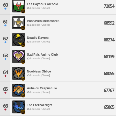
60
Les Paysous Alcoolo
72054
Louisoix [Chaos]
61
Ironhaven Metalworks
68592
Louisoix [Chaos]
62
Deadly Ravens
68274
Louisoix [Chaos]
63
Sad Pals Anime Club
68139
Louisoix [Chaos]
64
Noobless Oblige
68055
Louisoix [Chaos]
65
Aube du Crepuscule
67767
Louisoix [Chaos]
66
The Eternal Night
65865
Louisoix [Chaos]