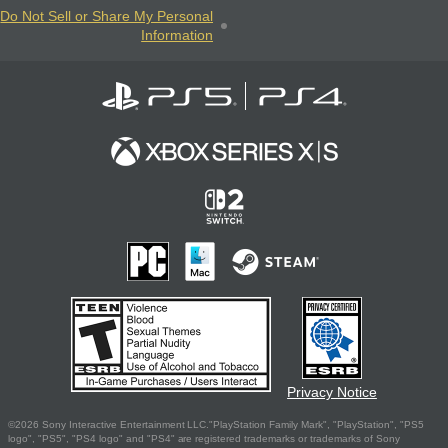
Do Not Sell or Share My Personal
Information
Privacy Notice
©2026 Sony Interactive Entertainment LLC."PlayStation Family Mark", "PlayStation", "PS5
logo", "PS5", "PS4 logo" and "PS4" are registered trademarks or trademarks of Sony