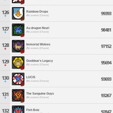
126
Rainbow Drops
99393
Louisoix [Chaos]
127
Au dragon fleuri
98481
Louisoix [Chaos]
128
Immortal Wolves
97152
Louisoix [Chaos]
129
Goobbue's Legacy
95694
Louisoix [Chaos]
130
LUCIS
93693
Louisoix [Chaos]
131
The Sanguine Guys
93267
Louisoix [Chaos]
132
Fish Boiz
92847