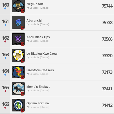
160
Zieg Resort
75744
Louisoix [Chaos]
161
Abaranchi
75738
Louisoix [Chaos]
162
Anbu Black Ops
73566
Louisoix [Chaos]
163
Le Blablou Kwe Crew
73320
Louisoix [Chaos]
164
Firestorm Chasers
73173
Louisoix [Chaos]
165
Momo's Enclave
72411
Louisoix [Chaos]
166
Optima Fortuna.
71412
Louisoix [Chaos]