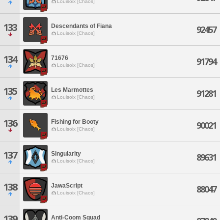
Louisoix [Chaos]
133
Descendants of Fiana
92457
Louisoix [Chaos]
134
71676
91794
Louisoix [Chaos]
135
Les Marmottes
91281
Louisoix [Chaos]
136
Fishing for Booty
90021
Louisoix [Chaos]
137
Singularity
89631
Louisoix [Chaos]
138
JawaScript
88047
Louisoix [Chaos]
139
Anti-Coom Squad