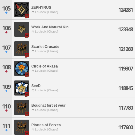
105
ZEPHYRUS
124281
Louisoix [Chaos]
106
Work And Natural Kin
123348
Louisoix [Chaos]
107
Scarlet Crusade
121269
Louisoix [Chaos]
108
Circle of Akasa
119307
Louisoix [Chaos]
109
SeeD
118845
Louisoix [Chaos]
110
Bougnat fort et veur
117780
Louisoix [Chaos]
111
Pirates of Eorzea
117600
Louisoix [Chaos]