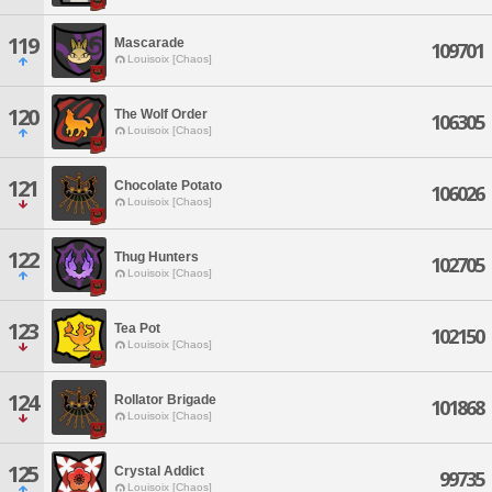
119
Mascarade
109701
Louisoix [Chaos]
120
The Wolf Order
106305
Louisoix [Chaos]
121
Chocolate Potato
106026
Louisoix [Chaos]
122
Thug Hunters
102705
Louisoix [Chaos]
123
Tea Pot
102150
Louisoix [Chaos]
124
Rollator Brigade
101868
Louisoix [Chaos]
125
Crystal Addict
99735
Louisoix [Chaos]