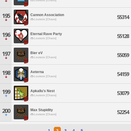
Louisoix [Chaos]
195
Cannon Association
55314
Louisoix [Chaos]
196
Eternal Rave Party
55128
Louisoix [Chaos]
197
Bier eV
55059
Louisoix [Chaos]
198
Aeterna
54159
Louisoix [Chaos]
199
Apkallu's Nest
53079
Louisoix [Chaos]
200
Max Stupidity
52254
Louisoix [Chaos]
1
2
3
4
5