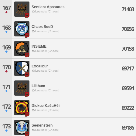
167
Sentient Apostates
71403
Louisoix [Chaos]
168
Chaos SeeD
70656
Louisoix [Chaos]
169
INSIEME
70158
Louisoix [Chaos]
170
Excalibur
69717
Louisoix [Chaos]
171
Lilithum
69594
Louisoix [Chaos]
172
Dickue Ka6aH6i
69222
Louisoix [Chaos]
173
Seelenstern
69186
Louisoix [Chaos]