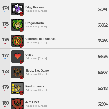
174
Edgy Peasant
67341
Louisoix [Chaos]
175
Dragonstorm
66852
Louisoix [Chaos]
176
Confrerie des Ananas
66456
Louisoix [Chaos]
177
Quiet
63576
Louisoix [Chaos]
178
Sleep, Eat, Game
62907
Louisoix [Chaos]
179
Rest in peace
62718
Louisoix [Chaos]
180
47th Fleet
62394
Louisoix [Chaos]