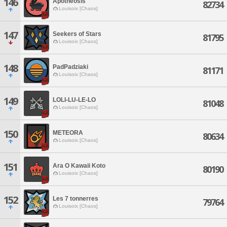
146
Apotheosis
82734
Louisoix [Chaos]
147
Seekers of Stars
81795
Louisoix [Chaos]
148
PadPadziaki
81171
Louisoix [Chaos]
149
LOLI-LU-LE-LO
81048
Louisoix [Chaos]
150
METEORA
80634
Louisoix [Chaos]
151
Ara O Kawaii Koto
80190
Louisoix [Chaos]
152
Les 7 tonnerres
79764
Louisoix [Chaos]