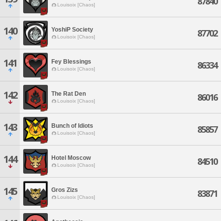
87840
Louisoix [Chaos]
140
YoshiP Society
87702
Louisoix [Chaos]
141
Fey Blessings
86334
Louisoix [Chaos]
142
The Rat Den
86016
Louisoix [Chaos]
143
Bunch of Idiots
85857
Louisoix [Chaos]
144
Hotel Moscow
84510
Louisoix [Chaos]
145
Gros Zizs
83871
Louisoix [Chaos]