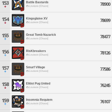
153
Battle Bastards
78900
Louisoix [Chaos]
154
Kingsglaive XV
78699
Louisoix [Chaos]
155
Great Tomb Nazarick
78477
Louisoix [Chaos]
156
RisKbreakers
78126
Louisoix [Chaos]
157
Smurf Village
77586
Louisoix [Chaos]
158
Elitist Pug United
76245
Louisoix [Chaos]
159
Insomnia Requiem
76107
Louisoix [Chaos]