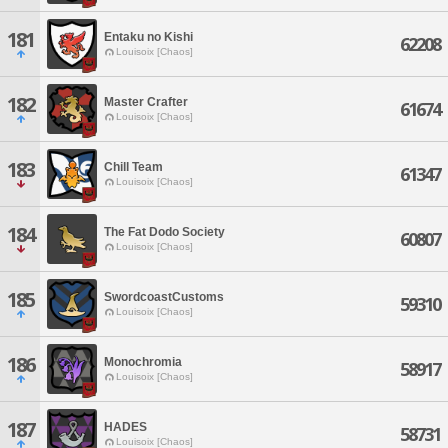
181
Entaku no Kishi
62208
Louisoix [Chaos]
182
Master Crafter
61674
Louisoix [Chaos]
183
Chill Team
61347
Louisoix [Chaos]
184
The Fat Dodo Society
60807
Louisoix [Chaos]
185
SwordcoastCustoms
59310
Louisoix [Chaos]
186
Monochromia
58917
Louisoix [Chaos]
187
HADES
58731
Louisoix [Chaos]