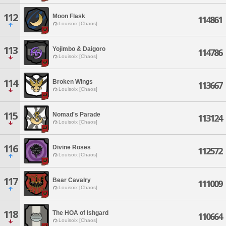
112
Moon Flask
114861
Louisoix [Chaos]
113
Yojimbo & Daigoro
114786
Louisoix [Chaos]
114
Broken Wings
113667
Louisoix [Chaos]
115
Nomad's Parade
113124
Louisoix [Chaos]
116
Divine Roses
112572
Louisoix [Chaos]
117
Bear Cavalry
111009
Louisoix [Chaos]
118
The HOA of Ishgard
110664
Louisoix [Chaos]