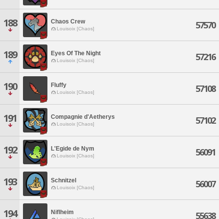
188
Chaos Crew
57570
Louisoix [Chaos]
189
Eyes Of The Night
57216
Louisoix [Chaos]
190
Fluffy
57108
Louisoix [Chaos]
191
Compagnie d'Aetherys
57102
Louisoix [Chaos]
192
L'Egide de Nym
56091
Louisoix [Chaos]
193
Schnitzel
56007
Louisoix [Chaos]
194
Niflheim
55638