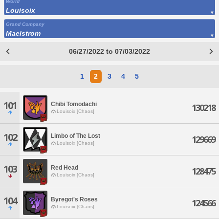
World
Louisoix
Grand Company
Maelstrom
06/27/2022 to 07/03/2022
1
2
3
4
5
101
Chibi Tomodachi
130218
Louisoix [Chaos]
102
Limbo of The Lost
129669
Louisoix [Chaos]
103
Red Head
128475
Louisoix [Chaos]
104
Byregot's Roses
124566
Louisoix [Chaos]