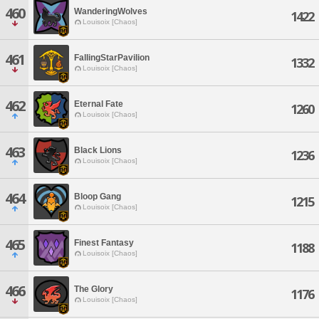
460
WanderingWolves
1422
Louisoix [Chaos]
461
FallingStarPavilion
1332
Louisoix [Chaos]
462
Eternal Fate
1260
Louisoix [Chaos]
463
Black Lions
1236
Louisoix [Chaos]
464
Bloop Gang
1215
Louisoix [Chaos]
465
Finest Fantasy
1188
Louisoix [Chaos]
466
The Glory
1176
Louisoix [Chaos]