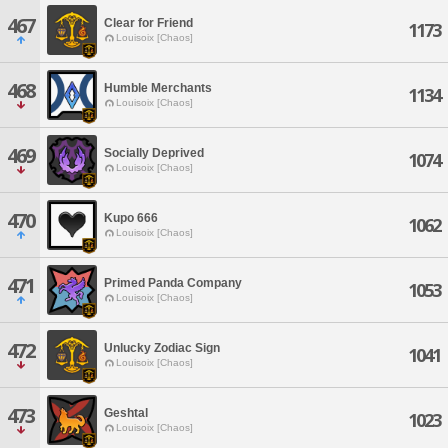
467
Clear for Friend
1173
Louisoix [Chaos]
468
Humble Merchants
1134
Louisoix [Chaos]
469
Socially Deprived
1074
Louisoix [Chaos]
470
Kupo 666
1062
Louisoix [Chaos]
471
Primed Panda Company
1053
Louisoix [Chaos]
472
Unlucky Zodiac Sign
1041
Louisoix [Chaos]
473
Geshtal
1023
Louisoix [Chaos]