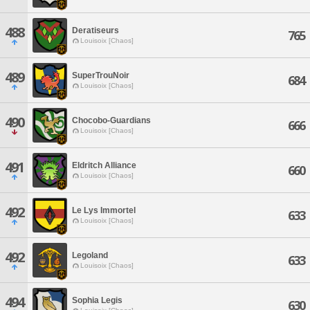
488
Deratiseurs
765
Louisoix [Chaos]
489
SuperTrouNoir
684
Louisoix [Chaos]
490
Chocobo-Guardians
666
Louisoix [Chaos]
491
Eldritch Alliance
660
Louisoix [Chaos]
492
Le Lys Immortel
633
Louisoix [Chaos]
492
Legoland
633
Louisoix [Chaos]
494
Sophia Legis
630