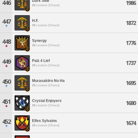
Dark Side
446
1986
Louisoix [Chaos]
447
H.F.
1872
Louisoix [Chaos]
448
Synergy
1776
Louisoix [Chaos]
449
Palz 4 Lief
1737
Louisoix [Chaos]
450
Murasakiiro No Ha
1695
Louisoix [Chaos]
451
Crystal Enjoyers
1680
Louisoix [Chaos]
452
Elfes Sylvains
1674
Louisoix [Chaos]