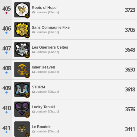
405
Roots of Hope
3723
Louisoix [Chaos]
406
Sans Compagnie Fixe
3705
Louisoix [Chaos]
407
Les Guerriers Celtes
3648
Louisoix [Chaos]
408
Inner Heaven
3630
Louisoix [Chaos]
409
STORM
3618
Louisoix [Chaos]
410
Lucky Tanuki
3576
Louisoix [Chaos]
411
Le Boudoir
3411
Louisoix [Chaos]