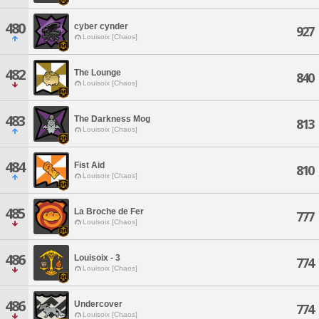
480
cyber cynder
927
Louisoix [Chaos]
482
The Lounge
840
Louisoix [Chaos]
483
The Darkness Mog
813
Louisoix [Chaos]
484
Fist Aid
810
Louisoix [Chaos]
485
La Broche de Fer
777
Louisoix [Chaos]
486
Louisoix - 3
774
Louisoix [Chaos]
486
Undercover
774
Louisoix [Chaos]