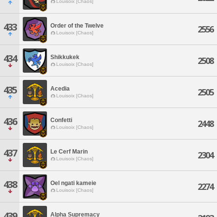
Louisoix [Chaos]
433
Order of the Twelve
2556
Louisoix [Chaos]
434
Shikkukek
2508
Louisoix [Chaos]
435
Acedia
2505
Louisoix [Chaos]
436
Confetti
2448
Louisoix [Chaos]
437
Le Cerf Marin
2304
Louisoix [Chaos]
438
Oel ngati kameie
2274
Louisoix [Chaos]
439
Alpha Supremacy