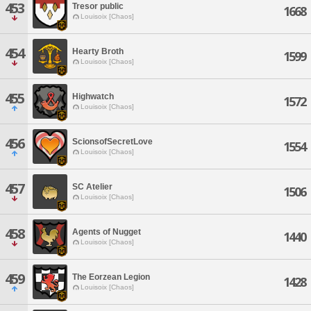
453
Tresor public
1668
Louisoix [Chaos]
454
Hearty Broth
1599
Louisoix [Chaos]
455
Highwatch
1572
Louisoix [Chaos]
456
ScionsofSecretLove
1554
Louisoix [Chaos]
457
SC Atelier
1506
Louisoix [Chaos]
458
Agents of Nugget
1440
Louisoix [Chaos]
459
The Eorzean Legion
1428
Louisoix [Chaos]