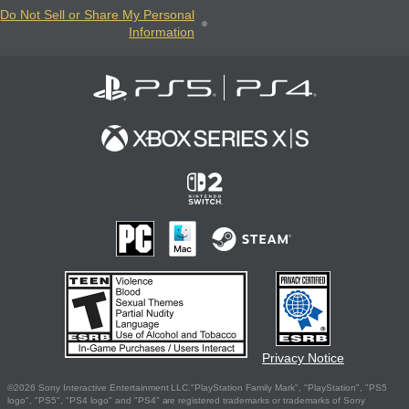
Do Not Sell or Share My Personal
Information
Privacy Notice
©2026 Sony Interactive Entertainment LLC."PlayStation Family Mark", "PlayStation", "PS5
logo", "PS5", "PS4 logo" and "PS4" are registered trademarks or trademarks of Sony