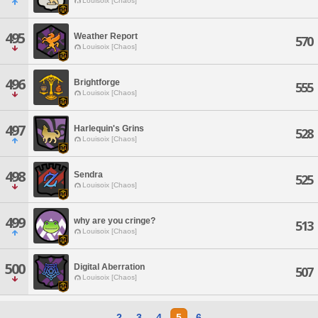
Louisoix [Chaos]
495
Weather Report
570
Louisoix [Chaos]
496
Brightforge
555
Louisoix [Chaos]
497
Harlequin's Grins
528
Louisoix [Chaos]
498
Sendra
525
Louisoix [Chaos]
499
why are you cringe?
513
Louisoix [Chaos]
500
Digital Aberration
507
Louisoix [Chaos]
2
3
4
5
6