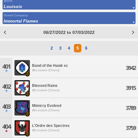
World
Louisoix
Grand Company
Immortal Flames
06/27/2022 to 07/03/2022
2
3
4
5
6
401
Band of the Hawk xc
3942
Louisoix [Chaos]
402
Blessed Rains
3915
Louisoix [Chaos]
403
Mimicry Evolved
3789
Louisoix [Chaos]
404
L'Ordre des Spectres
3759
Louisoix [Chaos]