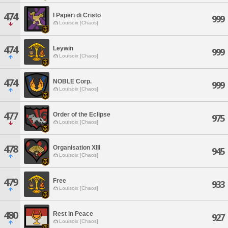
474
I Paperi di Cristo
999
Louisoix [Chaos]
474
Leywin
999
Louisoix [Chaos]
474
NOBLE Corp.
999
Louisoix [Chaos]
477
Order of the Eclipse
975
Louisoix [Chaos]
478
Organisation XIII
945
Louisoix [Chaos]
479
Free
933
Louisoix [Chaos]
480
Rest in Peace
927
Louisoix [Chaos]