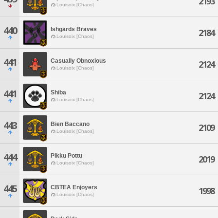
2193
Louisoix [Chaos]
440
Ishgards Braves
2184
Louisoix [Chaos]
441
Casually Obnoxious
2124
Louisoix [Chaos]
441
Shiba
2124
Louisoix [Chaos]
443
Bien Baccano
2109
Louisoix [Chaos]
444
Pikku Pottu
2019
Louisoix [Chaos]
445
CBTEA Enjoyers
1998
Louisoix [Chaos]