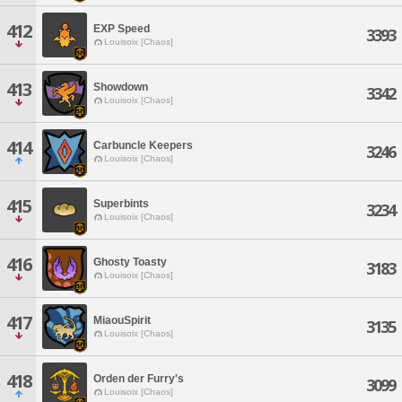
412
EXP Speed
3393
Louisoix [Chaos]
413
Showdown
3342
Louisoix [Chaos]
414
Carbuncle Keepers
3246
Louisoix [Chaos]
415
Superbints
3234
Louisoix [Chaos]
416
Ghosty Toasty
3183
Louisoix [Chaos]
417
MiaouSpirit
3135
Louisoix [Chaos]
418
Orden der Furry's
3099
Louisoix [Chaos]