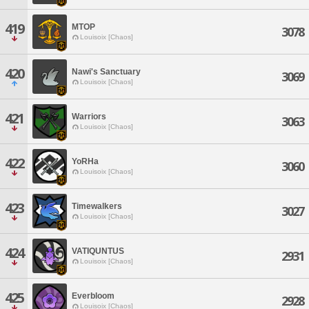
419
MTOP
3078
Louisoix [Chaos]
420
Nawi's Sanctuary
3069
Louisoix [Chaos]
421
Warriors
3063
Louisoix [Chaos]
422
YoRHa
3060
Louisoix [Chaos]
423
Timewalkers
3027
Louisoix [Chaos]
424
VATIQUNTUS
2931
Louisoix [Chaos]
425
Everbloom
2928
Louisoix [Chaos]