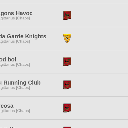
agons Havoc
gittarius [Chaos]
da Garde Knights
gittarius [Chaos]
od boi
gittarius [Chaos]
u Running Club
gittarius [Chaos]
rcosa
gittarius [Chaos]