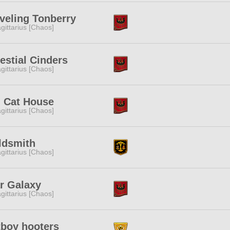
veling Tonberry
gittarius [Chaos]
estial Cinders
gittarius [Chaos]
g Cat House
gittarius [Chaos]
ldsmith
gittarius [Chaos]
r Galaxy
gittarius [Chaos]
tboy hooters