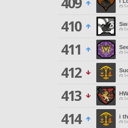
409
I L
Sa
410
Sw
Sa
411
See
Sa
412
Su
Sa
413
HW
Sa
414
i t
Sa