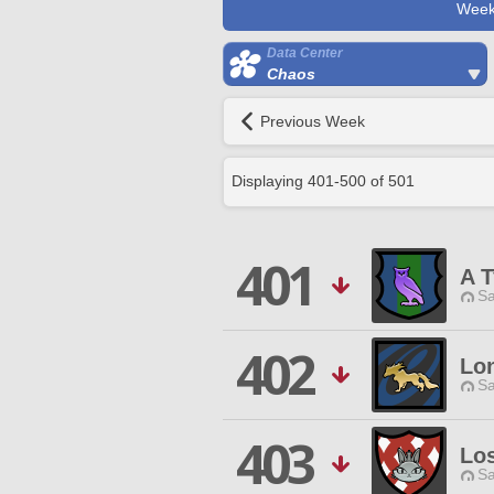
Week
Data Center
Chaos
Previous Week
Displaying
401
-
500
of
501
401
A 
Sa
402
Lon
Sa
403
Lo
Sa