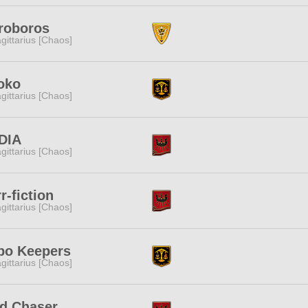
roboros
gittarius [Chaos]
oko
gittarius [Chaos]
DIA
gittarius [Chaos]
r-fiction
gittarius [Chaos]
po Keepers
gittarius [Chaos]
id Chaser