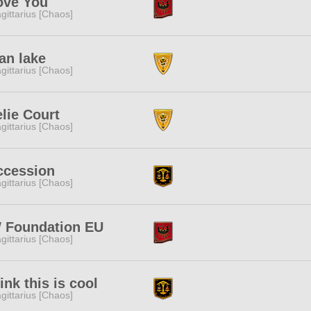
ove You
gittarius [Chaos]
an lake
gittarius [Chaos]
lie Court
gittarius [Chaos]
ccession
gittarius [Chaos]
 Foundation EU
gittarius [Chaos]
hink this is cool
gittarius [Chaos]