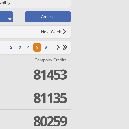
onthly
Archive
Next Week
2
3
4
5
6
Company Credits
81453
81135
80259