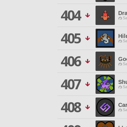
404
Dr
Sa
405
Hil
Sa
406
Go
Sa
407
Sh
Sa
408
Ca
Sa