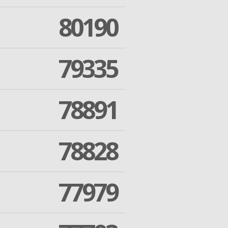
80190
79335
78891
78828
77979