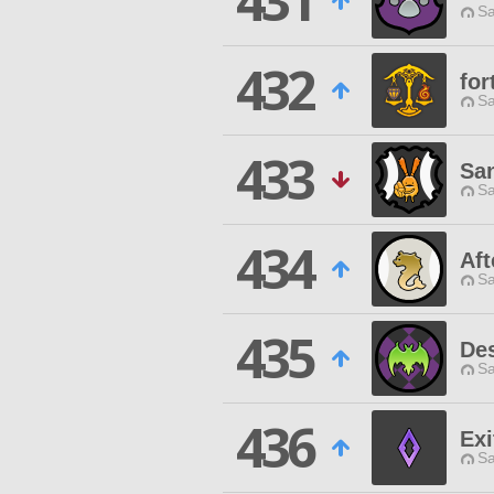
431
Sa
432
for
Sa
433
Sa
Sa
434
Af
Sa
435
Des
Sa
436
Exi
Sa