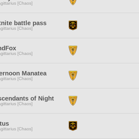
gittarius [Chaos]
tnite battle pass
gittarius [Chaos]
ndFox
gittarius [Chaos]
ternoon Manatea
gittarius [Chaos]
cendants of Night
gittarius [Chaos]
tus
gittarius [Chaos]