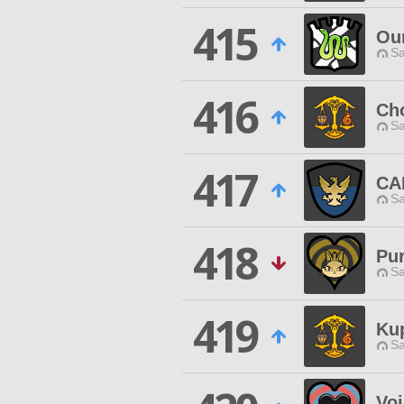
415
Ou
Sa
416
Ch
Sa
417
CA
Sa
418
Pur
Sa
419
Ku
Sa
Vo