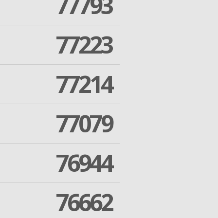
77793
77223
77214
77079
76944
76662