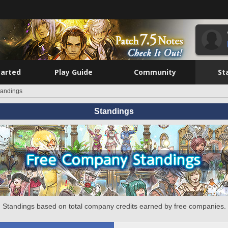
tarted
Play Guide
Community
St
tandings
Standings
Standings based on total company credits earned by free companies.