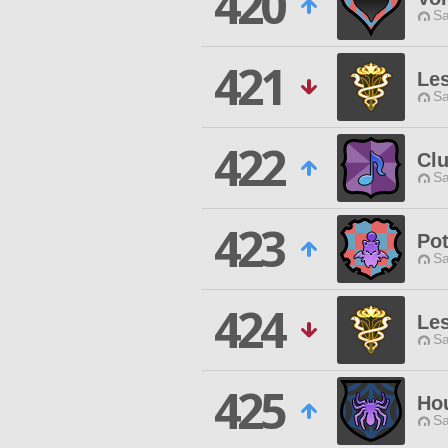
420
Sa
421
Le
Sa
422
Clu
Sa
423
Pot
Sa
424
Les
Sa
425
Ho
Sa