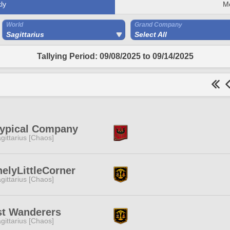
ly
M
World
Grand Company
Sagittarius
Select All
Tallying Period: 09/08/2025 to 09/14/2025
Typical Company
gittarius [Chaos]
elyLittleCorner
gittarius [Chaos]
st Wanderers
gittarius [Chaos]