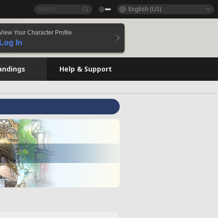
English (US)
View Your Character Profile
Log In
andings
Help & Support