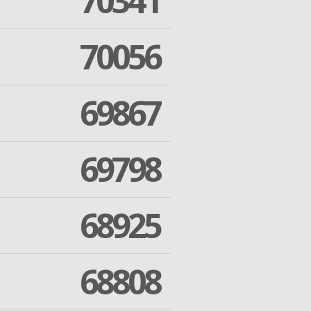
70341
70056
69867
69798
68925
68808