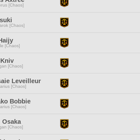
rus [Chaos]
suki
rok [Chaos]
Haijy
e [Chaos]
 Kniv
gan [Chaos]
saie Leveilleur
tarius [Chaos]
ko Bobbie
tarius [Chaos]
i Osaka
gan [Chaos]