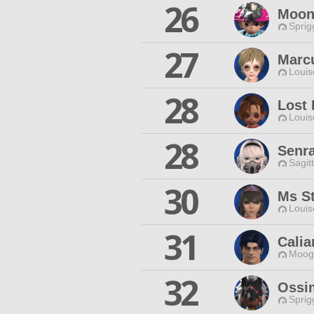
26
Moon
Sprig
27
Marc
Louis
28
Lost 
Louis
28
Senr
Sagit
30
Ms St
Louis
31
Calia
Moogl
32
Ossi
Sprig