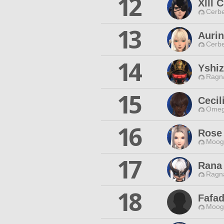
12
Xlll 
Cerbe
13
Aurin
Cerbe
14
Yshi
Ragna
15
Cecil
Omeg
16
Rose 
Moogl
17
Rana
Ragna
18
Fafa
Moogl