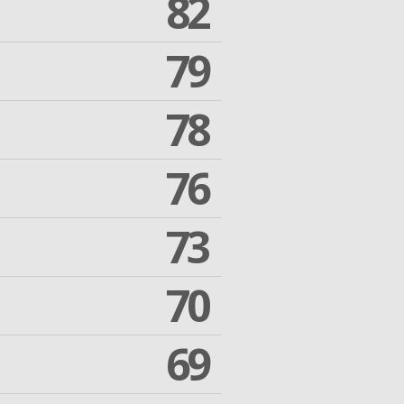
82
79
78
76
73
70
69