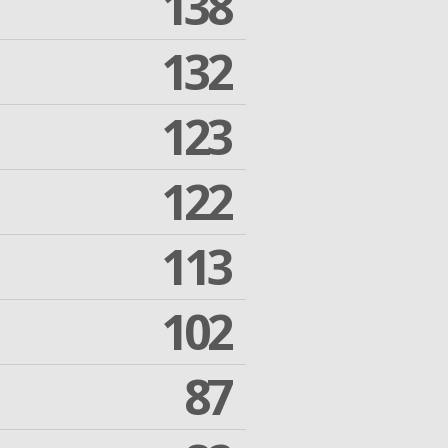
138
132
123
122
113
102
87