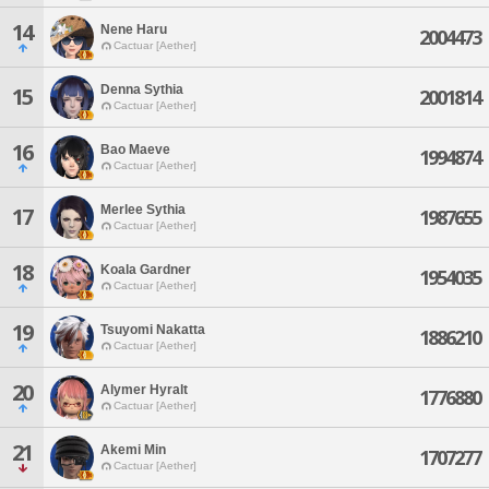
14
Nene Haru
2004473
Cactuar [Aether]
Denna Sythia
15
2001814
Cactuar [Aether]
16
Bao Maeve
1994874
Cactuar [Aether]
Merlee Sythia
17
1987655
Cactuar [Aether]
18
Koala Gardner
1954035
Cactuar [Aether]
19
Tsuyomi Nakatta
1886210
Cactuar [Aether]
20
Alymer Hyralt
1776880
Cactuar [Aether]
21
Akemi Min
1707277
Cactuar [Aether]