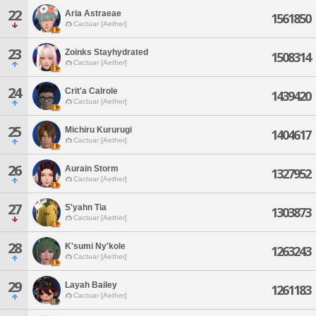
22
Aria Astraeae
1561850
Cactuar [Aether]
23
Zoinks Stayhydrated
1508314
Cactuar [Aether]
24
Crit'a Calrole
1439420
Cactuar [Aether]
25
Michiru Kururugi
1404617
Cactuar [Aether]
26
Aurain Storm
1327952
Cactuar [Aether]
27
S'yahn Tia
1303873
Cactuar [Aether]
28
K'sumi Ny'kole
1263243
Cactuar [Aether]
29
Layah Bailey
1261183
Cactuar [Aether]