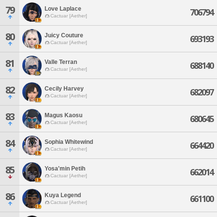
79
Love Laplace
706794
Cactuar [Aether]
80
Juicy Couture
693193
Cactuar [Aether]
81
Valle Terran
688140
Cactuar [Aether]
82
Cecily Harvey
682097
Cactuar [Aether]
83
Magus Kaosu
680645
Cactuar [Aether]
84
Sophia Whitewind
664420
Cactuar [Aether]
85
Yosa'min Petih
662014
Cactuar [Aether]
86
Kuya Legend
661100
Cactuar [Aether]