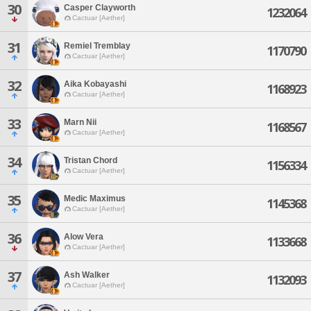
30
Casper Clayworth
1232064
Cactuar [Aether]
31
Remiel Tremblay
1170790
Cactuar [Aether]
32
Aika Kobayashi
1168923
Cactuar [Aether]
33
Marn Nii
1168567
Cactuar [Aether]
34
Tristan Chord
1156334
Cactuar [Aether]
35
Medic Maximus
1145368
Cactuar [Aether]
36
Alow Vera
1133668
Cactuar [Aether]
37
Ash Walker
1132093
Cactuar [Aether]