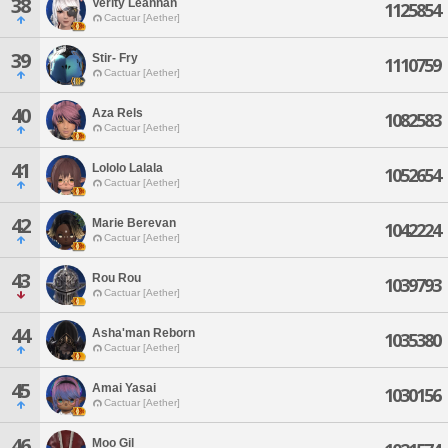
38
Verity Leannan
1125854
Cactuar [Aether]
39
Stir- Fry
1110759
Cactuar [Aether]
40
Aza Rels
1082583
Cactuar [Aether]
41
Lololo Lalala
1052654
Cactuar [Aether]
42
Marie Berevan
1042224
Cactuar [Aether]
43
Rou Rou
1039793
Cactuar [Aether]
44
Asha'man Reborn
1035380
Cactuar [Aether]
45
Amai Yasai
1030156
Cactuar [Aether]
46
Moo Gil