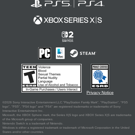
Privacy Notice
©2026 Sony Interactive Entertainment LLC."PlayStation Family Mark", "PlayStation", "PS5
logo", "PS5", "PS4 logo" and "PS4" are registered trademarks or trademarks of Sony
Interactive Entertainment Inc.
Microsoft, the XBOX Sphere mark, the Series X|S logo and XBOX Series X|S are trademarks
of the Microsoft group of companies.
Nintendo Switch is a trademark of Nintendo.
Windows is either a registered trademark or trademark of Microsoft Corporation in the United
States and/or other countries.