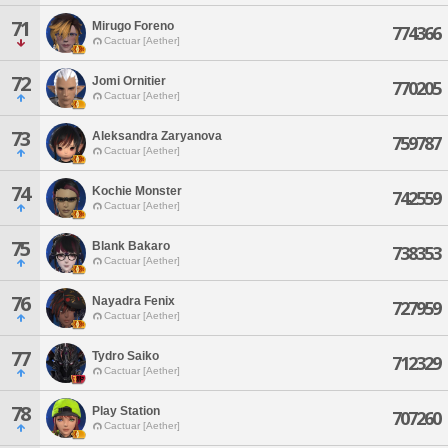
71
Mirugo Foreno
774366
Cactuar [Aether]
72
Jomi Ornitier
770205
Cactuar [Aether]
73
Aleksandra Zaryanova
759787
Cactuar [Aether]
74
Kochie Monster
742559
Cactuar [Aether]
75
Blank Bakaro
738353
Cactuar [Aether]
76
Nayadra Fenix
727959
Cactuar [Aether]
77
Tydro Saiko
712329
Cactuar [Aether]
78
Play Station
707260
Cactuar [Aether]