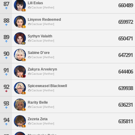
87
Lili Eolas
660489
Cactuar [Aether]
88
Linyeve Redeemed
659972
Cactuar [Aether]
89
Sythyn Valaith
650471
Cactuar [Aether]
90
Sabine D'ore
647291
Cactuar [Aether]
91
Zakyra Arvekryn
644406
Cactuar [Aether]
92
Spiceweasel Blackwell
639938
Cactuar [Aether]
93
Rarity Belle
636231
Cactuar [Aether]
94
Zezeta Zeta
635811
Cactuar [Aether]