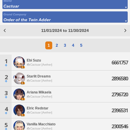
World
Cactuar
Grand Company
Order of the Twin Adder
11/01/2024 to 11/30/2024
1
2
3
4
5
1
Ebi Suzu
6661757
Cactuar [Aether]
2
Starlit Dreams
2896580
Cactuar [Aether]
3
Ariana Mikaela
2796720
Cactuar [Aether]
4
Elric Redstar
2396531
Cactuar [Aether]
5
Vanilla Macchiato
2300546
Cactuar [Aether]