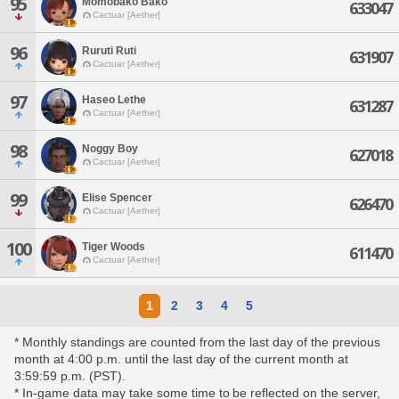
95
Momobako Bako
633047
Cactuar [Aether]
96
Ruruti Ruti
631907
Cactuar [Aether]
97
Haseo Lethe
631287
Cactuar [Aether]
98
Noggy Boy
627018
Cactuar [Aether]
99
Elise Spencer
626470
Cactuar [Aether]
100
Tiger Woods
611470
Cactuar [Aether]
1
2
3
4
5
* Monthly standings are counted from the last day of the previous
month at 4:00 p.m. until the last day of the current month at
3:59:59 p.m. (PST).
* In-game data may take some time to be reflected on the server,