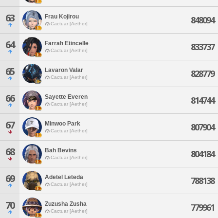
63
Frau Kojirou
848094
Cactuar [Aether]
64
Farrah Etincelle
833737
Cactuar [Aether]
65
Lavaron Valar
828779
Cactuar [Aether]
66
Sayette Everen
814744
Cactuar [Aether]
67
Minwoo Park
807904
Cactuar [Aether]
68
Bah Bevins
804184
Cactuar [Aether]
69
Adetel Leteda
788138
Cactuar [Aether]
70
Zuzusha Zusha
779961
Cactuar [Aether]