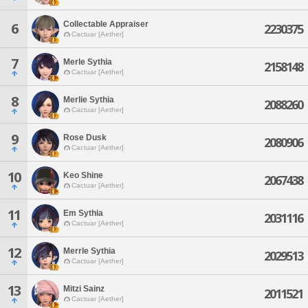
Collectable Appraiser
6
2230375
Cactuar [Aether]
7
Merle Sythia
2158148
Cactuar [Aether]
8
Merlie Sythia
2088260
Cactuar [Aether]
9
Rose Dusk
2080906
Cactuar [Aether]
10
Keo Shine
2067438
Cactuar [Aether]
11
Em Sythia
2031116
Cactuar [Aether]
12
Merrle Sythia
2029513
Cactuar [Aether]
13
Mitzi Sainz
2011521
Cactuar [Aether]