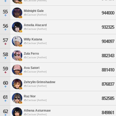
Cactuar [Aether]
55
Midnight Gale
944000
Cactuar [Aether]
56
Amelia Alucard
932325
Cactuar [Aether]
57
Willy Katana
904097
Cactuar [Aether]
58
Zula Ferro
882343
Cactuar [Aether]
59
Ava Satori
881410
Cactuar [Aether]
60
Zehrylin Grimshadow
876837
Cactuar [Aether]
61
Raz Nor
852585
Cactuar [Aether]
62
Athena Asturmaw
849861
Cactuar [Aether]