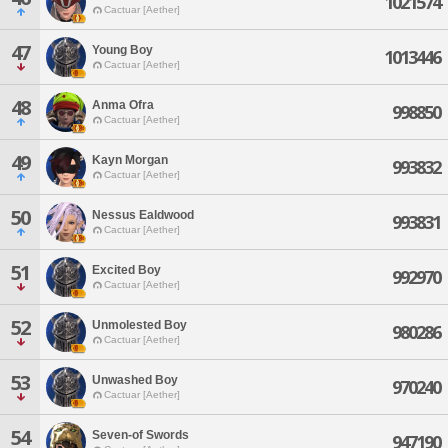
1021574
Cactuar [Aether]
47
Young Boy
1013446
Cactuar [Aether]
48
Anma Ofra
998850
Cactuar [Aether]
49
Kayn Morgan
993832
Cactuar [Aether]
50
Nessus Ealdwood
993831
Cactuar [Aether]
51
Excited Boy
992970
Cactuar [Aether]
52
Unmolested Boy
980286
Cactuar [Aether]
53
Unwashed Boy
970240
Cactuar [Aether]
54
Seven-of Swords
947190