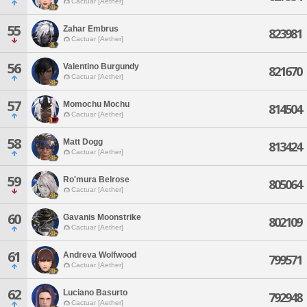
Cactuar [Aether]
55
Zahar Embrus
823981
Cactuar [Aether]
56
Valentino Burgundy
821670
Cactuar [Aether]
57
Momochu Mochu
814504
Cactuar [Aether]
58
Matt Dogg
813424
Cactuar [Aether]
59
Ro'mura Belrose
805064
Cactuar [Aether]
60
Gavanis Moonstrike
802109
Cactuar [Aether]
61
Andreva Wolfwood
799571
Cactuar [Aether]
62
Luciano Basurto
792948
Cactuar [Aether]