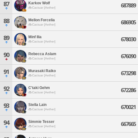
87
Karkov Wolf
687889
Cactuar [Aether]
88
Mellon Forcelia
686905
Cactuar [Aether]
89
Minf Ilia
678030
Cactuar [Aether]
90
Rebecca Aslam
676090
Cactuar [Aether]
91
Murasaki Raiko
673298
Cactuar [Aether]
92
C'taki Gehm
672286
Cactuar [Aether]
93
Stella Lain
670021
Cactuar [Aether]
94
Simmie Tesser
667665
Cactuar [Aether]