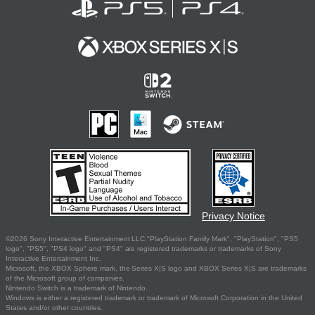
Privacy Notice
©2026 Sony Interactive Entertainment LLC."PlayStation Family Mark", "PlayStation", "PS5
logo", "PS5", "PS4 logo" and "PS4" are registered trademarks or trademarks of Sony
Interactive Entertainment Inc.
Microsoft, the XBOX Sphere mark, the Series X|S logo and XBOX Series X|S are trademarks
of the Microsoft group of companies.
Nintendo Switch is a trademark of Nintendo.
Windows is either a registered trademark or trademark of Microsoft Corporation in the United
States and/or other countries.