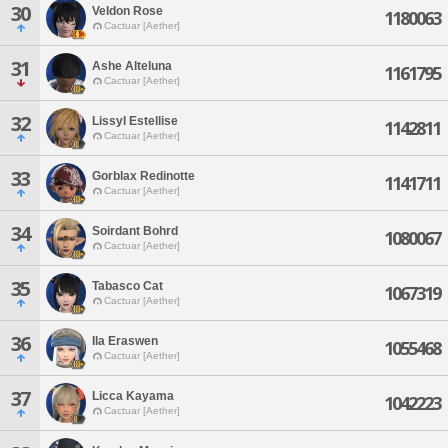
30
Veldon Rose
1180063
Cactuar [Aether]
31
Ashe Alteluna
1161795
Cactuar [Aether]
32
Lissyl Estellise
1142811
Cactuar [Aether]
33
Gorblax Redinotte
1141711
Cactuar [Aether]
34
Soirdant Bohrd
1080067
Cactuar [Aether]
35
Tabasco Cat
1067319
Cactuar [Aether]
36
Ila Eraswen
1055468
Cactuar [Aether]
37
Licca Kayama
1042223
Cactuar [Aether]