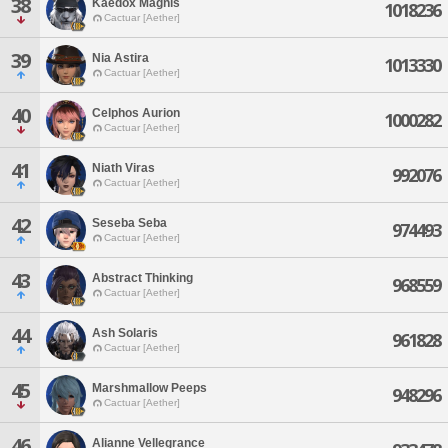
38
Kaedox Magnis
1018236
Cactuar [Aether]
39
Nia Astira
1013330
Cactuar [Aether]
40
Celphos Aurion
1000282
Cactuar [Aether]
41
Niath Viras
992076
Cactuar [Aether]
42
Seseba Seba
974493
Cactuar [Aether]
43
Abstract Thinking
968559
Cactuar [Aether]
44
Ash Solaris
961828
Cactuar [Aether]
45
Marshmallow Peeps
948296
Cactuar [Aether]
46
Alianne Vellegrance