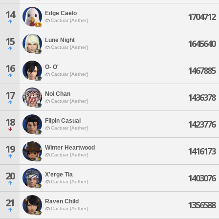
14
Edge Caelo
1704712
Cactuar [Aether]
15
Lune Night
1645640
Cactuar [Aether]
16
O- O'
1467885
Cactuar [Aether]
17
Noi Chan
1436378
Cactuar [Aether]
18
Flipin Casual
1423776
Cactuar [Aether]
19
Winter Heartwood
1416173
Cactuar [Aether]
20
X'erge Tia
1403076
Cactuar [Aether]
21
Raven Child
1356588
Cactuar [Aether]