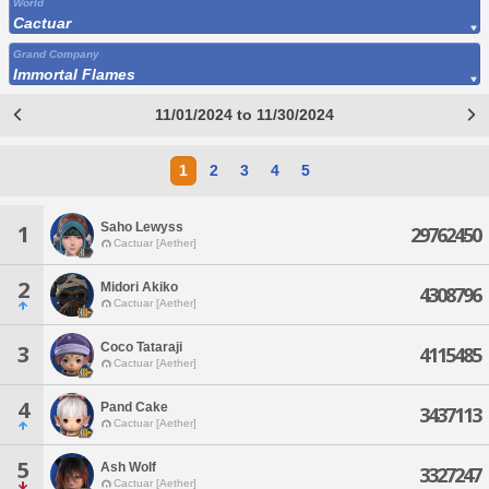
World
Cactuar
Grand Company
Immortal Flames
11/01/2024 to 11/30/2024
1
2
3
4
5
Saho Lewyss
1
29762450
Cactuar [Aether]
2
Midori Akiko
4308796
Cactuar [Aether]
Coco Tataraji
3
4115485
Cactuar [Aether]
4
Pand Cake
3437113
Cactuar [Aether]
5
Ash Wolf
3327247
Cactuar [Aether]