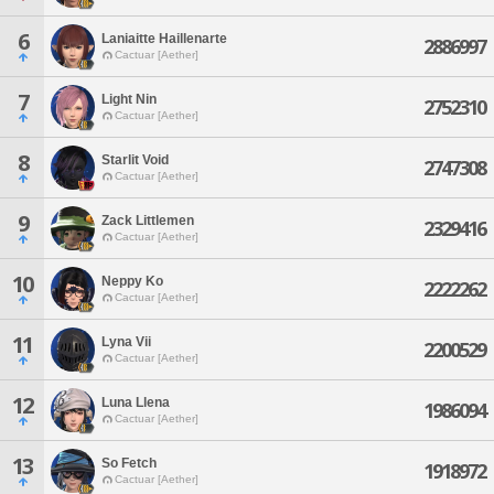
6
Laniaitte Haillenarte
2886997
Cactuar [Aether]
7
Light Nin
2752310
Cactuar [Aether]
8
Starlit Void
2747308
Cactuar [Aether]
9
Zack Littlemen
2329416
Cactuar [Aether]
10
Neppy Ko
2222262
Cactuar [Aether]
11
Lyna Vii
2200529
Cactuar [Aether]
12
Luna Llena
1986094
Cactuar [Aether]
13
So Fetch
1918972
Cactuar [Aether]