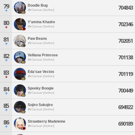
79
Doodle Bug
704843
Cactuar [Aether]
80
Y'amina Khadre
702346
Cactuar [Aether]
81
Paw Beans
702051
Cactuar [Aether]
82
Velliana Primrose
701138
Cactuar [Aether]
83
Eda'sae Vectos
701119
Cactuar [Aether]
84
Spooky Boogie
700449
Cactuar [Aether]
85
Sojiro Sokojiro
694922
Cactuar [Aether]
86
Strawberry Madeleine
690189
Cactuar [Aether]