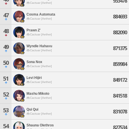
933478
Cactuar [Aether]
47
Cosma Automata
884693
Cactuar [Aether]
48
Prawn Z'
882090
Cactuar [Aether]
49
Wyndle Hahavu
871375
Cactuar [Aether]
50
Sona Nox
859984
Cactuar [Aether]
51
Levi Hijiri
849172
Cactuar [Aether]
52
Mashu Mikoto
841518
Cactuar [Aether]
53
Qui Qui
831078
Cactuar [Aether]
54
Shauna Olethros
827534