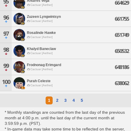
95
Antares Vega
664629
Cactuar [Aether]
96
Zuzeen Lyngwintsyn
661755
Cactuar [Aether]
97
Rosalinde Hawke
651749
Cactuar [Aether]
98
Khalyd Baneclaw
650532
Cactuar [Aether]
99
Frodnonag Erimgard
648186
Cactuar [Aether]
100
Purah Celeste
638062
Cactuar [Aether]
1
2
3
4
5
* Monthly standings are counted from the last day of the previous
month at 4:00 p.m. until the last day of the current month at
3:59:59 p.m. (PST).
* In-game data may take some time to be reflected on the server,