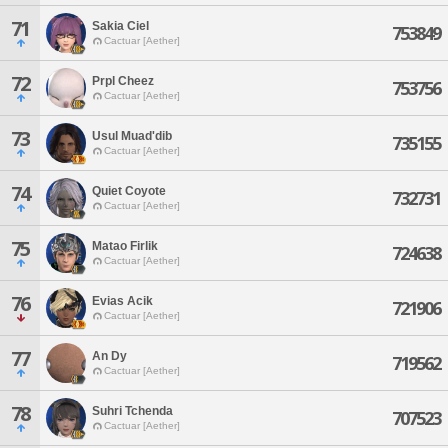
71
Sakia Ciel
753849
Cactuar [Aether]
72
Prpl Cheez
753756
Cactuar [Aether]
73
Usul Muad'dib
735155
Cactuar [Aether]
74
Quiet Coyote
732731
Cactuar [Aether]
75
Matao Firlik
724638
Cactuar [Aether]
76
Evias Acik
721906
Cactuar [Aether]
77
An Dy
719562
Cactuar [Aether]
78
Suhri Tchenda
707523
Cactuar [Aether]