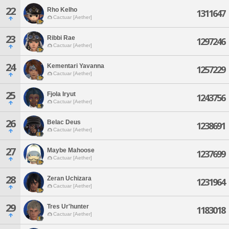
22
Rho Kelho
1311647
Cactuar [Aether]
23
Ribbi Rae
1297246
Cactuar [Aether]
24
Kementari Yavanna
1257229
Cactuar [Aether]
25
Fjola Iryut
1243756
Cactuar [Aether]
26
Belac Deus
1238691
Cactuar [Aether]
27
Maybe Mahoose
1237699
Cactuar [Aether]
28
Zeran Uchizara
1231964
Cactuar [Aether]
29
Tres Ur'hunter
1183018
Cactuar [Aether]