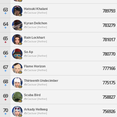
63
Hatsuki Khalani
789793
Cactuar [Aether]
64
Kyran Delichon
783279
Cactuar [Aether]
65
Rain Lockhart
781017
Cactuar [Aether]
66
So Ap
780770
Cactuar [Aether]
67
Flame Horizon
777166
Cactuar [Aether]
68
Thirteenth Undecimber
775175
Cactuar [Aether]
69
Scuba Bird
758827
Cactuar [Aether]
70
Arkady Hellweg
756926
Cactuar [Aether]