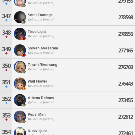
279153
Cactuar [Aether]
347
Small Damage
278598
Cactuar [Aether]
348
Tirso Light-
278556
Cactuar [Aether]
349
Sylvan Avasarala
277165
Cactuar [Aether]
350
Terath Riversong
276769
Cactuar [Aether]
351
Wall Flower
276443
Cactuar [Aether]
352
Athena Deimos
273455
Cactuar [Aether]
353
Pepsi Man
272612
Cactuar [Aether]
354
Rubix Qube
272461