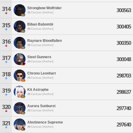
314
Strongbow Wolfrider
300563
Cactuar [Aether]
315
Biban Babombi
300405
Cactuar [Aether]
316
Raynare Bloodfallen
300350
Cactuar [Aether]
317
Steel Gunnerx
300048
Cactuar [Aether]
318
Chrono Leonhart
298703
Cactuar [Aether]
319
Kit Astrophe
298637
Cactuar [Aether]
320
Aurora Sunburst
297740
Cactuar [Aether]
321
Abstinence Supreme
297640
Cactuar [Aether]