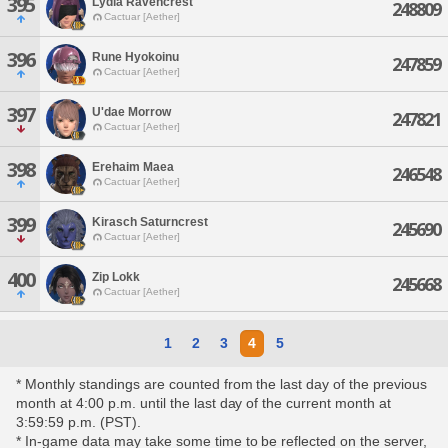
395
Lydia Ravencrest
248809
Cactuar [Aether]
396
Rune Hyokoinu
247859
Cactuar [Aether]
397
U'dae Morrow
247821
Cactuar [Aether]
398
Erehaim Maea
246548
Cactuar [Aether]
399
Kirasch Saturncrest
245690
Cactuar [Aether]
400
Zip Lokk
245668
Cactuar [Aether]
1
2
3
4
5
* Monthly standings are counted from the last day of the previous
month at 4:00 p.m. until the last day of the current month at
3:59:59 p.m. (PST).
* In-game data may take some time to be reflected on the server,