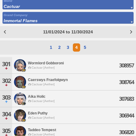
World
Cactuar
Grand Company
Immortal Flames
11/01/2024 to 11/30/2024
1
2
3
4
5
301
Wormlord Gobboroni
308957
Cactuar [Aether]
302
Caerswys Fraefolgwyn
308764
Cactuar [Aether]
303
Aika Holic
307683
Cactuar [Aether]
304
Eden Puthy
306944
Cactuar [Aether]
305
Taddeo Tempest
306820
Cactuar [Aether]