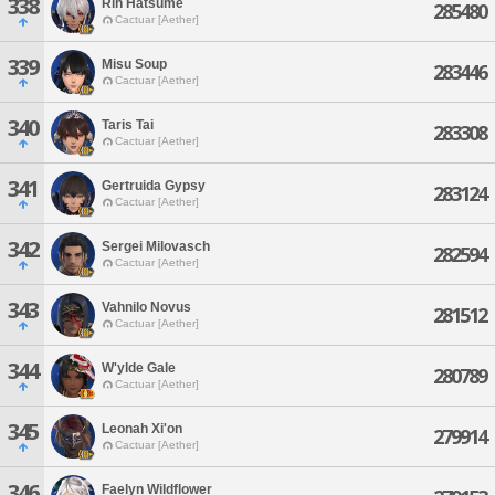
338
Rin Hatsume
285480
Cactuar [Aether]
339
Misu Soup
283446
Cactuar [Aether]
340
Taris Tai
283308
Cactuar [Aether]
341
Gertruida Gypsy
283124
Cactuar [Aether]
342
Sergei Milovasch
282594
Cactuar [Aether]
343
Vahnilo Novus
281512
Cactuar [Aether]
344
W'ylde Gale
280789
Cactuar [Aether]
345
Leonah Xi'on
279914
Cactuar [Aether]
346
Faelyn Wildflower