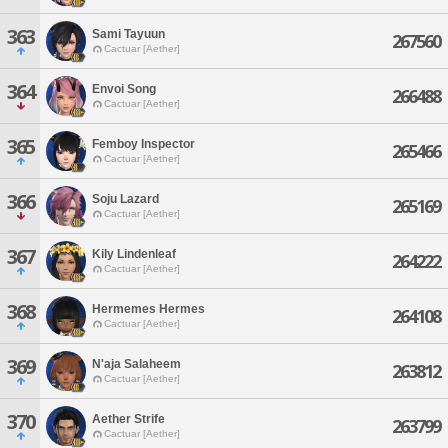
363
Sami Tayuun
267560
Cactuar [Aether]
364
Envoi Song
266488
Cactuar [Aether]
365
Femboy Inspector
265466
Cactuar [Aether]
366
Soju Lazard
265169
Cactuar [Aether]
367
Kily Lindenleaf
264222
Cactuar [Aether]
368
Hermemes Hermes
264108
Cactuar [Aether]
369
N'aja Salaheem
263812
Cactuar [Aether]
370
Aether Strife
263799
Cactuar [Aether]