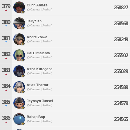
379
Gunn Ablaze
258827
Cactuar [Aether]
380
Jellyf Ish
258568
Cactuar [Aether]
381
Andre Zolwe
258249
Cactuar [Aether]
382
Cai Dimalanta
255502
Cactuar [Aether]
383
Asha Kurogane
255029
Cactuar [Aether]
384
Atlas Tharmr
254589
Cactuar [Aether]
385
Jeynayn Junsei
254579
Cactuar [Aether]
386
Babap Bap
254565
Cactuar [Aether]