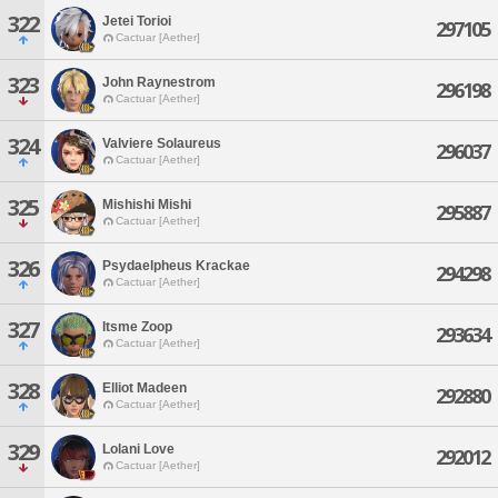
322
Jetei Torioi
297105
Cactuar [Aether]
323
John Raynestrom
296198
Cactuar [Aether]
324
Valviere Solaureus
296037
Cactuar [Aether]
325
Mishishi Mishi
295887
Cactuar [Aether]
326
Psydaelpheus Krackae
294298
Cactuar [Aether]
327
Itsme Zoop
293634
Cactuar [Aether]
328
Elliot Madeen
292880
Cactuar [Aether]
329
Lolani Love
292012
Cactuar [Aether]