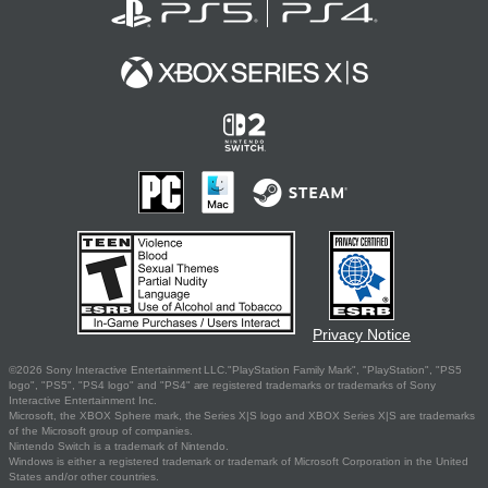
Privacy Notice
©2026 Sony Interactive Entertainment LLC."PlayStation Family Mark", "PlayStation", "PS5
logo", "PS5", "PS4 logo" and "PS4" are registered trademarks or trademarks of Sony
Interactive Entertainment Inc.
Microsoft, the XBOX Sphere mark, the Series X|S logo and XBOX Series X|S are trademarks
of the Microsoft group of companies.
Nintendo Switch is a trademark of Nintendo.
Windows is either a registered trademark or trademark of Microsoft Corporation in the United
States and/or other countries.