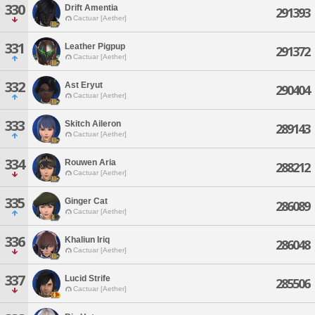
330
Drift Amentia
291393
Cactuar [Aether]
331
Leather Pigpup
291372
Cactuar [Aether]
332
Ast Eryut
290404
Cactuar [Aether]
333
Skitch Aileron
289143
Cactuar [Aether]
334
Rouwen Aria
288212
Cactuar [Aether]
335
Ginger Cat
286089
Cactuar [Aether]
336
Khaliun Iriq
286048
Cactuar [Aether]
337
Lucid Strife
285506
Cactuar [Aether]