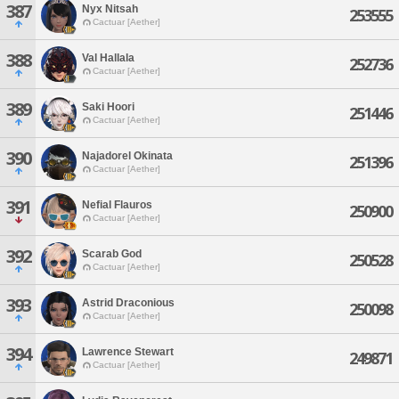
387
Nyx Nitsah
253555
Cactuar [Aether]
388
Val Hallala
252736
Cactuar [Aether]
389
Saki Hoori
251446
Cactuar [Aether]
390
Najadorel Okinata
251396
Cactuar [Aether]
391
Nefial Flauros
250900
Cactuar [Aether]
392
Scarab God
250528
Cactuar [Aether]
393
Astrid Draconious
250098
Cactuar [Aether]
394
Lawrence Stewart
249871
Cactuar [Aether]