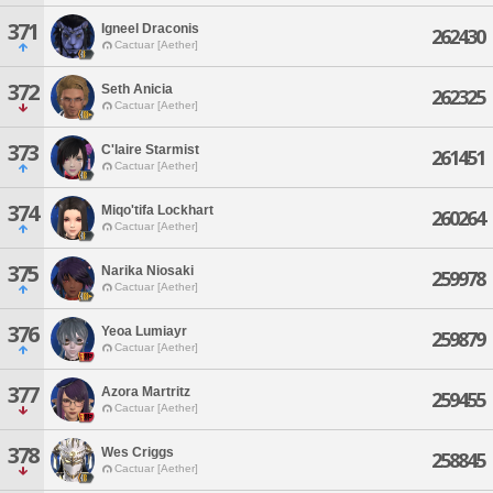
371
Igneel Draconis
262430
Cactuar [Aether]
372
Seth Anicia
262325
Cactuar [Aether]
373
C'laire Starmist
261451
Cactuar [Aether]
374
Miqo'tifa Lockhart
260264
Cactuar [Aether]
375
Narika Niosaki
259978
Cactuar [Aether]
376
Yeoa Lumiayr
259879
Cactuar [Aether]
377
Azora Martritz
259455
Cactuar [Aether]
378
Wes Criggs
258845
Cactuar [Aether]