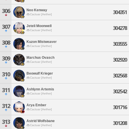
306
Neo Kenway
304351
Cactuar [Aether]
307
Jeteli Moonwell
304278
Cactuar [Aether]
308
Kuzon Mistweaver
303555
Cactuar [Aether]
309
Marchus Ovasch
302920
Cactuar [Aether]
310
Beowulf Krieger
302568
Cactuar [Aether]
311
Ashlynn Artemis
302542
Cactuar [Aether]
312
Arya Ember
301716
Cactuar [Aether]
313
Astrid Wolfsbane
301208
Cactuar [Aether]