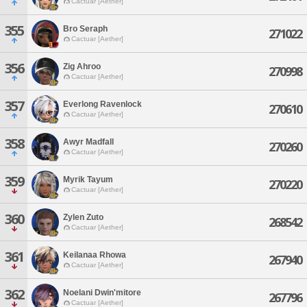
Cactuar [Aether]
355
Bro Seraph
271022
Cactuar [Aether]
356
Zig Ahroo
270998
Cactuar [Aether]
357
Everlong Ravenlock
270610
Cactuar [Aether]
358
Awyr Madfall
270260
Cactuar [Aether]
359
Myrik Tayum
270220
Cactuar [Aether]
360
Zylen Zuto
268542
Cactuar [Aether]
361
Keilanaa Rhowa
267940
Cactuar [Aether]
362
Noelani Dwin'mitore
267796
Cactuar [Aether]