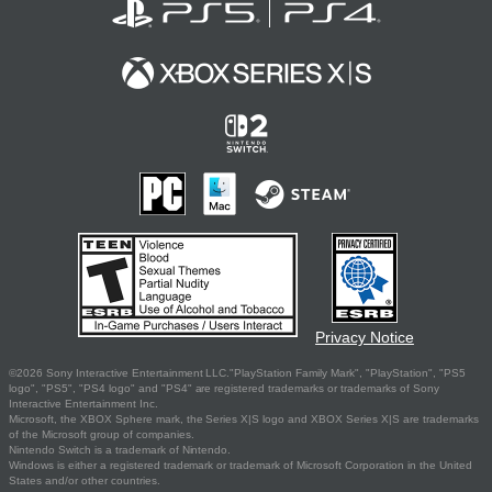
Privacy Notice
©2026 Sony Interactive Entertainment LLC."PlayStation Family Mark", "PlayStation", "PS5
logo", "PS5", "PS4 logo" and "PS4" are registered trademarks or trademarks of Sony
Interactive Entertainment Inc.
Microsoft, the XBOX Sphere mark, the Series X|S logo and XBOX Series X|S are trademarks
of the Microsoft group of companies.
Nintendo Switch is a trademark of Nintendo.
Windows is either a registered trademark or trademark of Microsoft Corporation in the United
States and/or other countries.