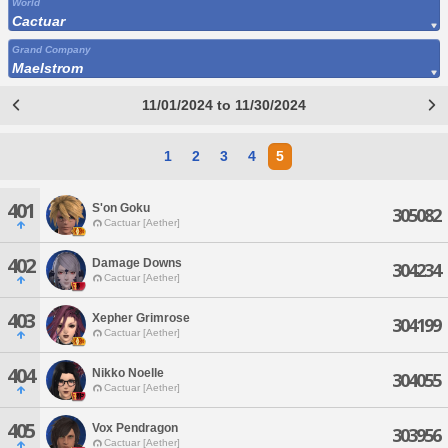
World
Cactuar
Grand Company
Maelstrom
11/01/2024 to 11/30/2024
1
2
3
4
5
401
S'on Goku
305082
Cactuar [Aether]
402
Damage Downs
304234
Cactuar [Aether]
403
Xepher Grimrose
304199
Cactuar [Aether]
404
Nikko Noelle
304055
Cactuar [Aether]
405
Vox Pendragon
303956
Cactuar [Aether]