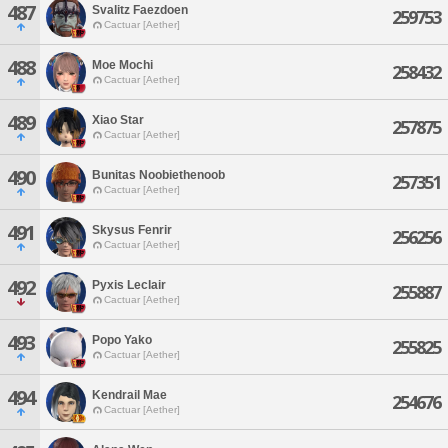
487
Svalitz Faezdoen
259753
Cactuar [Aether]
488
Moe Mochi
258432
Cactuar [Aether]
489
Xiao Star
257875
Cactuar [Aether]
490
Bunitas Noobiethenoob
257351
Cactuar [Aether]
491
Skysus Fenrir
256256
Cactuar [Aether]
492
Pyxis Leclair
255887
Cactuar [Aether]
493
Popo Yako
255825
Cactuar [Aether]
494
Kendrail Mae
254676
Cactuar [Aether]