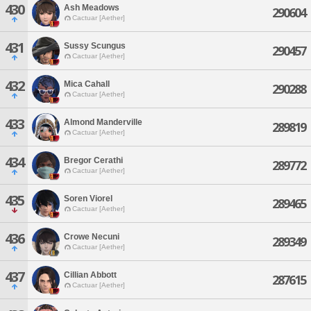
430
Ash Meadows
290604
Cactuar [Aether]
431
Sussy Scungus
290457
Cactuar [Aether]
432
Mica Cahall
290288
Cactuar [Aether]
433
Almond Manderville
289819
Cactuar [Aether]
434
Bregor Cerathi
289772
Cactuar [Aether]
435
Soren Viorel
289465
Cactuar [Aether]
436
Crowe Necuni
289349
Cactuar [Aether]
437
Cillian Abbott
287615
Cactuar [Aether]