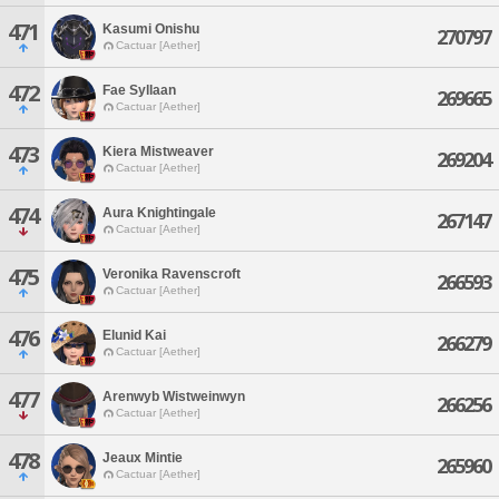
471
Kasumi Onishu
270797
Cactuar [Aether]
472
Fae Syllaan
269665
Cactuar [Aether]
473
Kiera Mistweaver
269204
Cactuar [Aether]
474
Aura Knightingale
267147
Cactuar [Aether]
475
Veronika Ravenscroft
266593
Cactuar [Aether]
476
Elunid Kai
266279
Cactuar [Aether]
477
Arenwyb Wistweinwyn
266256
Cactuar [Aether]
478
Jeaux Mintie
265960
Cactuar [Aether]