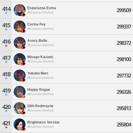
414
Esparazna Esma
299509
Cactuar [Aether]
415
Cerise Fey
299337
Cactuar [Aether]
416
Avery Belle
298372
Cactuar [Aether]
417
Misago Kazami
298100
Cactuar [Aether]
418
Yokubo Mori
297732
Cactuar [Aether]
419
Happy Rogue
296326
Cactuar [Aether]
420
Gith Redmayne
295813
Cactuar [Aether]
421
Brightness Versius
295804
Cactuar [Aether]