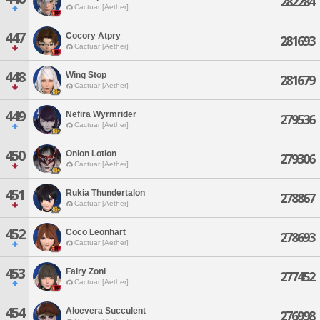
282284
Cactuar [Aether]
447
Cocory Atpry
281693
Cactuar [Aether]
448
Wing Stop
281679
Cactuar [Aether]
449
Nefira Wyrmrider
279536
Cactuar [Aether]
450
Onion Lotion
279306
Cactuar [Aether]
451
Rukia Thundertalon
278867
Cactuar [Aether]
452
Coco Leonhart
278693
Cactuar [Aether]
453
Fairy Zoni
277452
Cactuar [Aether]
454
Aloevera Succulent
276998