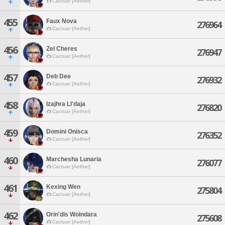
Cactuar [Aether]
455
Faux Nova
276964
Cactuar [Aether]
456
Zel Cheres
276947
Cactuar [Aether]
457
Deb Dee
276932
Cactuar [Aether]
458
Izajhra Ll'daja
276820
Cactuar [Aether]
459
Domini Onisca
276352
Cactuar [Aether]
460
Marchesha Lunaria
276077
Cactuar [Aether]
461
Kexing Wen
275804
Cactuar [Aether]
462
Orin'dis Wolndara
275608
Cactuar [Aether]