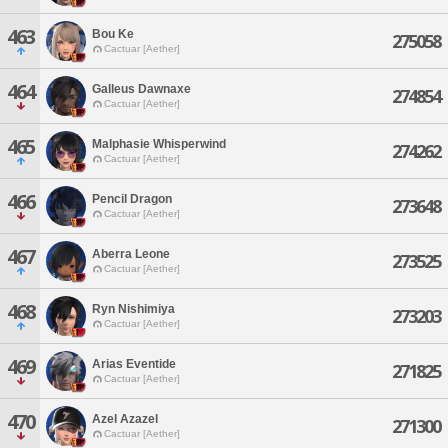
463
Bou Ke
275058
Cactuar [Aether]
464
Galleus Dawnaxe
274854
Cactuar [Aether]
465
Malphasie Whisperwind
274262
Cactuar [Aether]
466
Pencil Dragon
273648
Cactuar [Aether]
467
Aberra Leone
273525
Cactuar [Aether]
468
Ryn Nishimiya
273203
Cactuar [Aether]
469
Arias Eventide
271825
Cactuar [Aether]
470
Azel Azazel
271300
Cactuar [Aether]