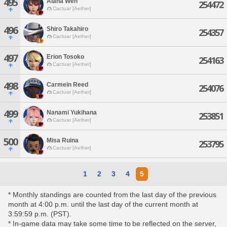
495
Alana Wen
254472
Cactuar [Aether]
496
Shiro Takahiro
254357
Cactuar [Aether]
497
Erion Tosoko
254163
Cactuar [Aether]
498
Carmein Reed
254076
Cactuar [Aether]
499
Nanami Yukihana
253851
Cactuar [Aether]
500
Misa Ruina
253795
Cactuar [Aether]
1
2
3
4
5
* Monthly standings are counted from the last day of the previous
month at 4:00 p.m. until the last day of the current month at
3:59:59 p.m. (PST).
* In-game data may take some time to be reflected on the server,