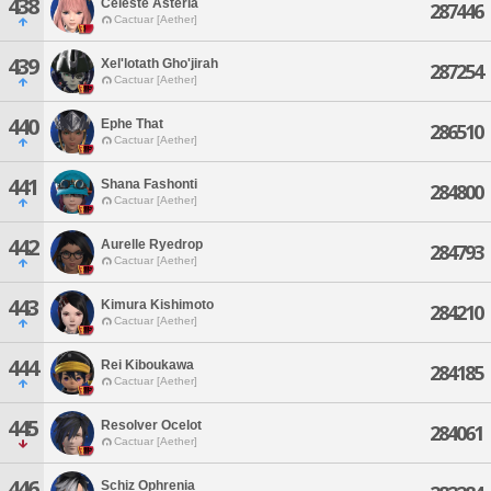
438
Celeste Asteria
287446
Cactuar [Aether]
439
Xel'lotath Gho'jirah
287254
Cactuar [Aether]
440
Ephe That
286510
Cactuar [Aether]
441
Shana Fashonti
284800
Cactuar [Aether]
442
Aurelle Ryedrop
284793
Cactuar [Aether]
443
Kimura Kishimoto
284210
Cactuar [Aether]
444
Rei Kiboukawa
284185
Cactuar [Aether]
445
Resolver Ocelot
284061
Cactuar [Aether]
446
Schiz Ophrenia