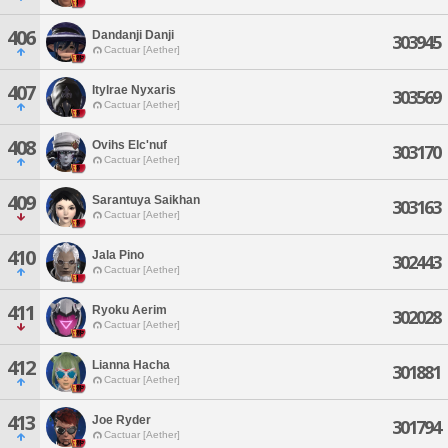
406
Dandanji Danji
303945
Cactuar [Aether]
407
Itylrae Nyxaris
303569
Cactuar [Aether]
408
Ovihs Elc'nuf
303170
Cactuar [Aether]
409
Sarantuya Saikhan
303163
Cactuar [Aether]
410
Jala Pino
302443
Cactuar [Aether]
411
Ryoku Aerim
302028
Cactuar [Aether]
412
Lianna Hacha
301881
Cactuar [Aether]
413
Joe Ryder
301794
Cactuar [Aether]