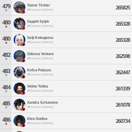
479
Tumor Tickler
265825
Cactuar [Aether]
480
Sapphi Sylph
265328
Cactuar [Aether]
480
Seiji Kokugetsu
265328
Cactuar [Aether]
482
Odessa Venture
262598
Cactuar [Aether]
483
Kefca Palazzo
262447
Cactuar [Aether]
484
Veline Tohka
261339
Cactuar [Aether]
485
Xandra Su'katome
261078
Cactuar [Aether]
486
Diva Godiva
260734
Cactuar [Aether]